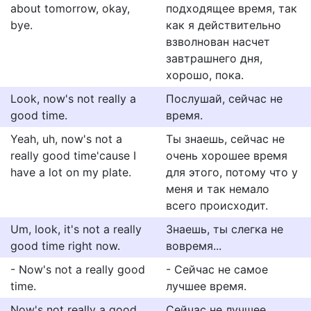
about tomorrow, okay,
подходящее время, так
bye.
как я действительно
взволнован насчет
завтрашнего дня,
хорошо, пока.
Look, now's not really a
Послушай, сейчас не
good time.
время.
Yeah, uh, now's not a
Ты знаешь, сейчас не
really good time'cause I
очень хорошее время
have a lot on my plate.
для этого, потому что у
меня и так немало
всего происходит.
Um, look, it's not a really
Знаешь, ты слегка не
good time right now.
вовремя...
- Now's not a really good
- Сейчас не самое
time.
лучшее время.
Now's not really a good
Сейчас не лучшее