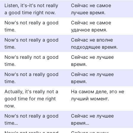
Listen, it's-it's not really
Сейчас не самое
a good time right now.
лучшее время.
Now's not really a good
Сейчас не самое
time.
удачное время.
Now's not really a good
Сейчас не вполне
time.
подходящее время.
Now's really not a good
Сейчас не лучшее
time.
время.
Now's not a really good
Сейчас не лучшее
time.
время.
Actually, it's really not a
На самом деле, это не
good time for me right
лучший момент.
now.
Now's not really a good
Сейчас не лучшее
time...
время...