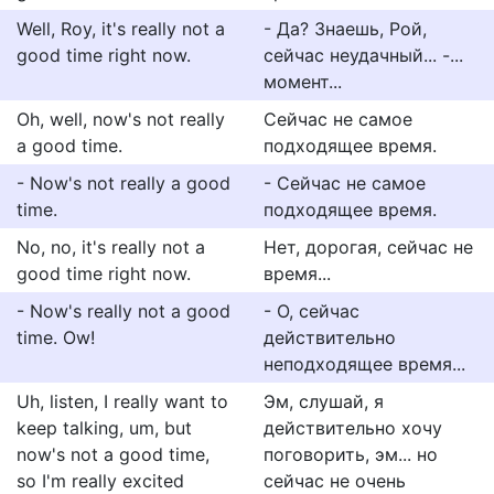
Well, Roy, it's really not a
- Да? Знаешь, Рой,
good time right now.
сейчас неудачный... -...
момент...
Oh, well, now's not really
Сейчас не самое
a good time.
подходящее время.
- Now's not really a good
- Сейчас не самое
time.
подходящее время.
No, no, it's really not a
Нет, дорогая, сейчас не
good time right now.
время...
- Now's really not a good
- О, сейчас
time. Ow!
действительно
неподходящее время...
Uh, listen, I really want to
Эм, слушай, я
keep talking, um, but
действительно хочу
now's not a good time,
поговорить, эм... но
so I'm really excited
сейчас не очень