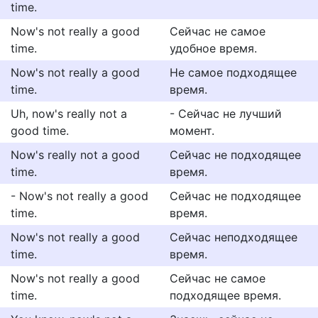
time.
Now's not really a good
Сейчас не самое
time.
удобное время.
Now's not really a good
Не самое подходящее
time.
время.
Uh, now's really not a
- Сейчас не лучший
good time.
момент.
Now's really not a good
Сейчас не подходящее
time.
время.
- Now's not really a good
Сейчас не подходящее
time.
время.
Now's not really a good
Сейчас неподходящее
time.
время.
Now's not really a good
Сейчас не самое
time.
подходящее время.