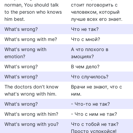
norman, You should talk
стоит поговорить с
to the person who knows
человеком, который
him best.
лучше всех его знает.
What's wrong?
Что не так?
What's wrong with me?
Что с мной?
What's wrong with
А что плохого в
emotion?
эмоциях?
What's wrong?
В чем дело?
What's wrong?
Что случилось?
The doctors don't know
Врачи не знают, что с
what's wrong with him.
ним.
What's wrong?
- Что-то не так?
What's wrong with him?
- Что с ним не так?
What's wrong with you?
Что с тобой не так?
Просто успокойся!