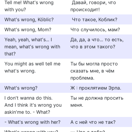
Tell me! What's wrong
Давай, говори, что
with you?
происходит!
What's wrong, Kóblic?
Что такое, Коблик?
What's wrong, Mom?
Что случилось, мам?
Yeah, yeah, what's... I
Да, да, а что... то есть,
mean, what's wrong with
что в этом такого?
that?
You might as well tell me
Ты бы могла просто
what's wrong.
сказать мне, в чём
проблема.
What's wrong?
Ж : проклятием Эрпа.
I don't wanna do this.
Ты не должна просить
And I think it's wrong you
меня.
askin'me to. - What?
- What's wrong with her?
А с ней что не так?