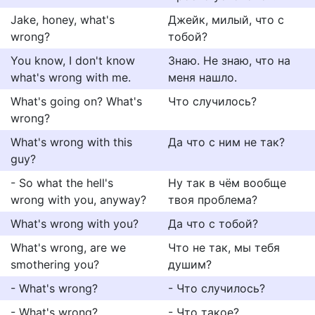
Jake, honey, what's
Джейк, милый, что с
wrong?
тобой?
You know, I don't know
Знаю. Не знаю, что на
what's wrong with me.
меня нашло.
What's going on? What's
Что случилось?
wrong?
What's wrong with this
Да что с ним не так?
guy?
- So what the hell's
Ну так в чём вообще
wrong with you, anyway?
твоя проблема?
What's wrong with you?
Да что с тобой?
What's wrong, are we
Что не так, мы тебя
smothering you?
душим?
- What's wrong?
- Что случилось?
- What's wrong?
- Что такое?