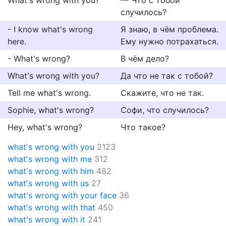
What's wrong with you?
— Что с тобой
случилось?
- I know what's wrong
Я знаю, в чём проблема.
here.
Ему нужно потрахаться.
- What's wrong?
В чём дело?
What's wrong with you?
Да что не так с тобой?
Tell me what's wrong.
Скажите, что не так.
Sophie, what's wrong?
Софи, что случилось?
Hey, what's wrong?
Что такое?
what's wrong with you
2123
what's wrong with me
312
what's wrong with him
482
what's wrong with us
27
what's wrong with your face
36
what's wrong with that
450
what's wrong with it
241