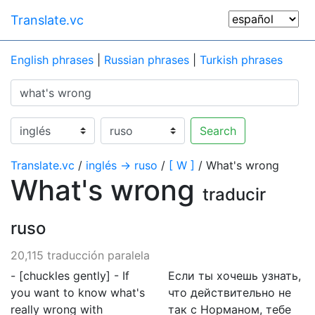
Translate.vc
English phrases
|
Russian phrases
|
Turkish phrases
Search
Translate.vc
/
inglés → ruso
/
[ W ]
/ What's wrong
What's wrong
traducir
ruso
20,115 traducción paralela
- [chuckles gently] - If
Если ты хочешь узнать,
you want to know what's
что действительно не
really wrong with
так с Норманом, тебе