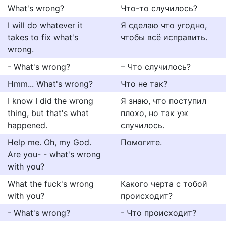
What's wrong?
Что-то случилось?
I will do whatever it
Я сделаю что угодно,
takes to fix what's
чтобы всё исправить.
wrong.
- What's wrong?
– Что случилось?
Hmm... What's wrong?
Что не так?
I know I did the wrong
Я знаю, что поступил
thing, but that's what
плохо, но так уж
happened.
случилось.
Help me. Oh, my God.
Помогите.
Are you- - what's wrong
with you?
What the fuck's wrong
Какого черта с тобой
with you?
происходит?
- What's wrong?
- Что происходит?