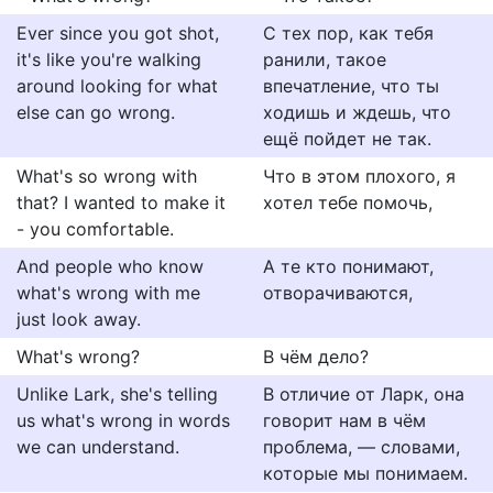
Ever since you got shot,
С тех пор, как тебя
it's like you're walking
ранили, такое
around looking for what
впечатление, что ты
else can go wrong.
ходишь и ждешь, что
ещё пойдет не так.
What's so wrong with
Что в этом плохого, я
that? I wanted to make it
хотел тебе помочь,
- you comfortable.
And people who know
А те кто понимают,
what's wrong with me
отворачиваются,
just look away.
What's wrong?
В чём дело?
Unlike Lark, she's telling
В отличие от Ларк, она
us what's wrong in words
говорит нам в чём
we can understand.
проблема, — словами,
которые мы понимаем.