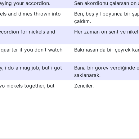
aying your accordion.
Sen akordionu çalarsan on se
ckels and dimes thrown into
Ben, beş yıl boyunca bir şap
çaldım.
ccordion for nickels and
Her zaman on sent ve nikel i
 quarter if you don't watch
Bakmasan da bir çeyrek karşı
y, i do a mug job, but i got
Bana bir görev verdiğinde 
saklanarak.
 nickels together, but
Zenciler.