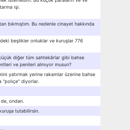
mek istemedim. Bu küçük paraların ve ve
tarma işi.
aktan bıkmıştım. Bu nedenle cinayet hakkında
ndeki beşlikler onluklar ve kuruşlar 776
 küçük diğer tüm sahtekârlar gibi bahse
ntleri ve penileri almıyor musun?
imini yatırmak yerine rakamlar üzerine bahse
a "poliçe" diyorlar.
 de, ondan.
kuruşa tutabilirsin.