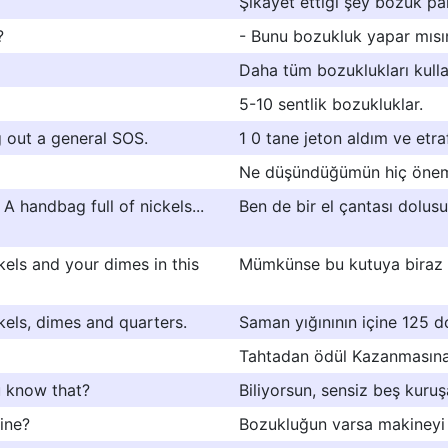
Şikayet ettiği şey bozuk pa
?
- Bunu bozukluk yapar mısı
Daha tüm bozuklukları kull
5-10 sentlik bozukluklar.
g out a general SOS.
1 0 tane jeton aldım ve etr
Ne düşündüğümün hiç önem
A handbag full of nickels...
Ben de bir el çantası dolus
els and your dimes in this
Mümkünse bu kutuya biraz p
kels, dimes and quarters.
Saman yığınının içine 125 d
Tahtadan ödül Kazanmasına
u know that?
Biliyorsun, sensiz beş kuru
ine?
Bozukluğun varsa makineyi d