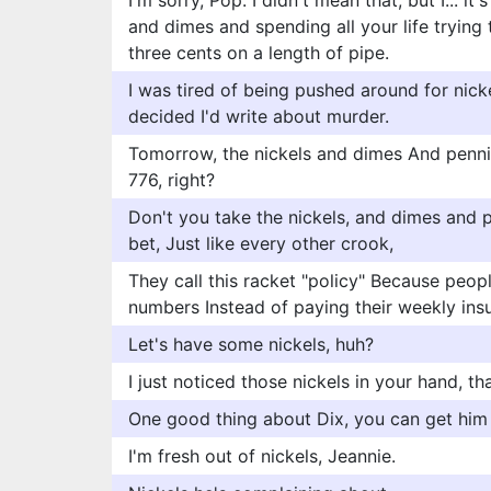
I'm sorry, Pop. I didn't mean that, but I... lt'
and dimes and spending all your life trying
three cents on a length of pipe.
I was tired of being pushed around for nicke
decided I'd write about murder.
Tomorrow, the nickels and dimes And penni
776, right?
Don't you take the nickels, and dimes and
bet, Just like every other crook,
They call this racket "policy" Because peopl
numbers Instead of paying their weekly in
Let's have some nickels, huh?
I just noticed those nickels in your hand, that
One good thing about Dix, you can get him 
I'm fresh out of nickels, Jeannie.