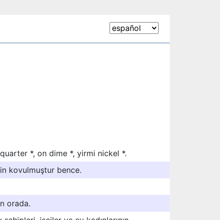
 quarter *, on dime *, yirmi nickel *.
çin kovulmuştur bence.
on orada.