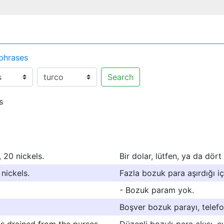
 phrases
Search
s
, 20 nickels.
Bir dolar, lütfen, ya da dört
nickels.
Fazla bozuk para aşırdığı i
- Bozuk param yok.
Boşver bozuk parayı, telef