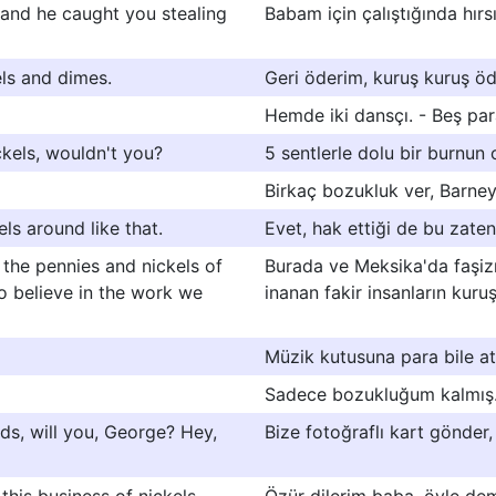
and he caught you stealing
Babam için çalıştığında hırs
kels and dimes.
Geri öderim, kuruş kuruş ö
Hemde iki dansçı. - Beş par
ickels, wouldn't you?
5 sentlerle dolu bir burnun o
Birkaç bozukluk ver, Barney
ls around like that.
Evet, hak ettiği de bu zaten
 the pennies and nickels of
Burada ve Meksika'da faşi
o believe in the work we
inanan fakir insanların kuru
Müzik kutusuna para bile at
Sadece bozukluğum kalmış
ds, will you, George? Hey,
Bize fotoğraflı kart gönder