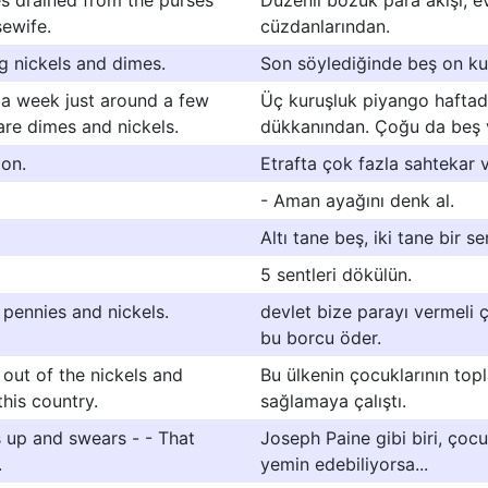
es drained from the purses
Düzenli bozuk para akışı, ev 
ewife.
cüzdanlarından.
ng nickels and dimes.
Son söylediğinde beş on ku
 a week just around a few
Üç kuruşluk piyango haftada
re dimes and nickels.
dükkanından. Çoğu da beş v
ion.
Etrafta çok fazla sahtekar v
- Aman ayağını denk al.
Altı tane beş, iki tane bir se
5 sentleri dökülün.
 pennies and nickels.
devlet bize parayı vermeli
bu borcu öder.
out of the nickels and
Bu ülkenin çocuklarının top
his country.
sağlamaya çalıştı.
 up and swears - - That
Joseph Paine gibi biri, çoc
.
yemin edebiliyorsa...