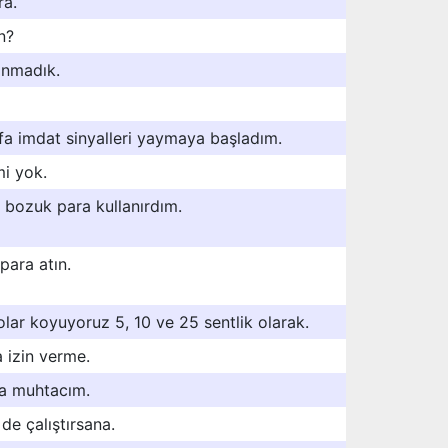
ra.
n?
anmadık.
afa imdat sinyalleri yaymaya başladım.
i yok.
u bozuk para kullanırdım.
ara atın.
olar koyuyoruz 5, 10 ve 25 sentlik olarak.
 izin verme.
şa muhtacım.
e çalıştırsana.