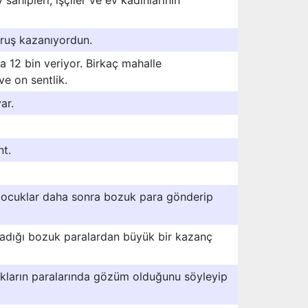
sahipleri, işçiler ve ev kadınlarının
ruş kazanıyordun.
 12 bin veriyor. Birkaç mahalle
e on sentlik.
ar.
nt.
 çocuklar daha sonra bozuk para gönderip
ladığı bozuk paralardan büyük bir kazanç
ukların paralarında gözüm olduğunu söyleyip