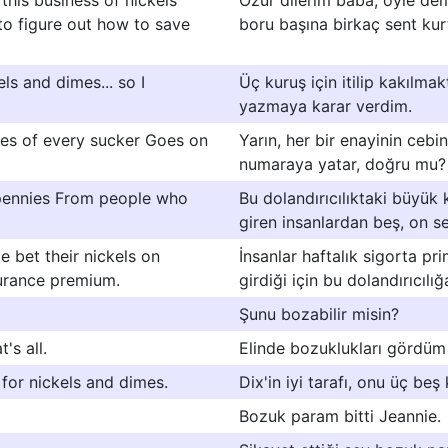
s this business of nickels
Özür dilerim baba, öyle de
 to figure out how to save
boru başına birkaç sent kur
ls and dimes... so I
Üç kuruş için itilip kakılm
yazmaya karar verdim.
es of every sucker Goes on
Yarın, her bir enayinin cebi
numaraya yatar, doğru mu?
 pennies From people who
Bu dolandırıcılıktaki büyük
giren insanlardan beş, on se
e bet their nickels on
İnsanlar haftalık sigorta pr
surance premium.
girdiği için bu dolandırıcılığ
Şunu bozabilir misin?
's all.
Elinde bozuklukları gördüm
for nickels and dimes.
Dix'in iyi tarafı, onu üç beş 
Bozuk param bitti Jeannie.