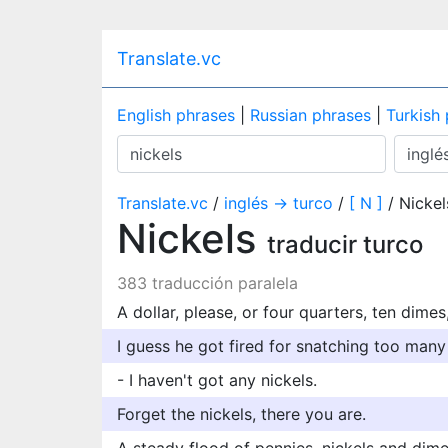
Translate.vc
English phrases
|
Russian phrases
|
Turkish
Translate.vc
/
inglés → turco
/
[ N ]
/ Nickel
Nickels
traducir turco
383 traducción paralela
A dollar, please, or four quarters, ten dimes
I guess he got fired for snatching too many 
- I haven't got any nickels.
Forget the nickels, there you are.