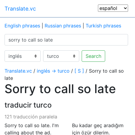
Translate.vc
English phrases
|
Russian phrases
|
Turkish phrases
Search
Translate.vc
/
inglés → turco
/
[ S ]
/ Sorry to call so
late
Sorry to call so late
traducir turco
121 traducción paralela
Sorry to call so late. I'm
Bu kadar geç aradığım
calling about the ad.
için özür dilerim.