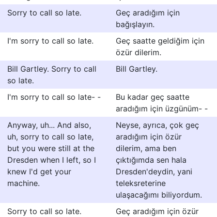
Sorry to call so late.
Geç aradığım için
bağışlayın.
I'm sorry to call so late.
Geç saatte geldiğim için
özür dilerim.
Bill Gartley. Sorry to call
Bill Gartley.
so late.
I'm sorry to call so late- -
Bu kadar geç saatte
aradığım için üzgünüm- -
Anyway, uh... And also,
Neyse, ayrıca, çok geç
uh, sorry to call so late,
aradığım için özür
but you were still at the
dilerim, ama ben
Dresden when I left, so I
çıktığımda sen hala
knew I'd get your
Dresden'deydin, yani
machine.
teleksreterine
ulaşacağımı biliyordum.
Sorry to call so late.
Geç aradığım için özür