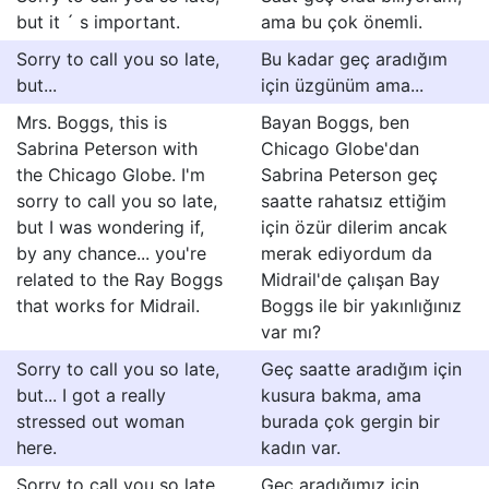
but it ´ s important.
ama bu çok önemli.
Sorry to call you so late,
Bu kadar geç aradığım
but...
için üzgünüm ama...
Mrs. Boggs, this is
Bayan Boggs, ben
Sabrina Peterson with
Chicago Globe'dan
the Chicago Globe. I'm
Sabrina Peterson geç
sorry to call you so late,
saatte rahatsız ettiğim
but I was wondering if,
için özür dilerim ancak
by any chance... you're
merak ediyordum da
related to the Ray Boggs
Midrail'de çalışan Bay
that works for Midrail.
Boggs ile bir yakınlığınız
var mı?
Sorry to call you so late,
Geç saatte aradığım için
but... I got a really
kusura bakma, ama
stressed out woman
burada çok gergin bir
here.
kadın var.
Sorry to call you so late,
Geç aradığımız için