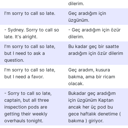
dilerim.
I'm sorry to call so late.
Geç aradığım için
üzgünüm.
- Sydney. Sorry to call so
- Geç aradığım için özür
late. It's alright.
dilerim.
I'm sorry to call so late,
Bu kadar geç bir saatte
but I need to ask a
aradığım için özür dilerim
question.
I'm sorry to call so late,
Geç aradım, kusura
but I need a favor.
bakma, ama bir ricam
olacak.
- Sorry to call so late,
Bukadar geç aradığım
captain, but all three
için üzgünüm Kaptan
inspection pods are
ancak her üç pod bu
getting their weekly
gece haftalık denetime (
overhauls tonight.
bakıma ) giriyor.