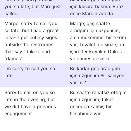
you so late, but Marc just
için kusura bakma. Biraz
called.
önce Marc aradı da.
Marge, sorry to call you
Marge, geç saatte
so late, but I had a great
aradğım için üzgünüm,
idea- - put cutesy signs
ama mükemmel bir fikrim
outside the restrooms
var, Tuvaletin dışına şirin
that say "dukes" and
işaretler koyalım Dukes
"dames"
ve dames desinler.
I'm sorry to call you so
Bu kadar geç aradığım
late.
için üzgünüm.Bir saniyen
var mı?
Sorry to call on you so
Bu saatte rahatsız ettiğim
late in the evening, but
için üzgünüm, fakat
we did have a previous
önceden kalmış bir
engagement.
hesabımız var.