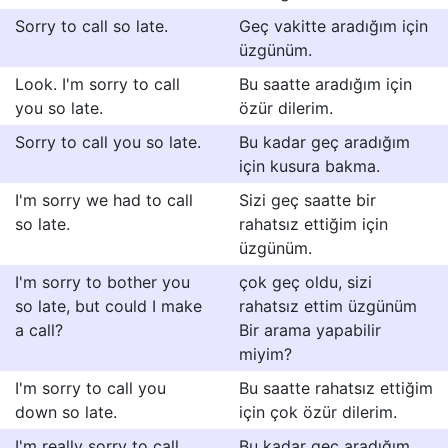
Sorry to call so late.
Geç vakitte aradığım için
üzgünüm.
Look. I'm sorry to call
Bu saatte aradığım için
you so late.
özür dilerim.
Sorry to call you so late.
Bu kadar geç aradığım
için kusura bakma.
I'm sorry we had to call
Sizi geç saatte bir
so late.
rahatsız ettiğim için
üzgünüm.
I'm sorry to bother you
çok geç oldu, sizi
so late, but could I make
rahatsız ettim üzgünüm
a call?
Bir arama yapabilir
miyim?
I'm sorry to call you
Bu saatte rahatsız ettiğim
down so late.
için çok özür dilerim.
I'm really sorry to call
Bu kadar geç aradığım