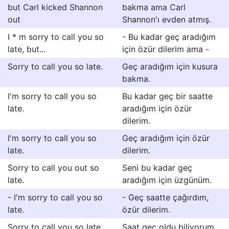
but Carl kicked Shannon
bakma ama Carl
out
Shannon'ı evden atmış.
I * m sorry to call you so
- Bu kadar geç aradığım
late, but...
için özür dilerim ama -
Sorry to call you so late.
Geç aradığım için kusura
bakma.
I'm sorry to call you so
Bu kadar geç bir saatte
late.
aradığım için özür
dilerim.
I'm sorry to call you so
Geç aradığım için özür
late.
dilerim.
Sorry to call you out so
Seni bu kadar geç
late.
aradığım için üzgünüm.
- I'm sorry to call you so
- Geç saatte çağırdım,
late.
özür dilerim.
Sorry to call you so late,
Saat geç oldu biliyorum,