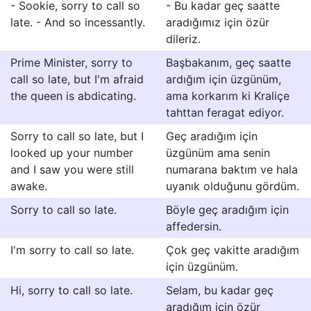
- Sookie, sorry to call so
- Bu kadar geç saatte
late. - And so incessantly.
aradığımız için özür
dileriz.
Prime Minister, sorry to
Başbakanım, geç saatte
call so late, but I'm afraid
ardığım için üzgünüm,
the queen is abdicating.
ama korkarım ki Kraliçe
tahttan feragat ediyor.
Sorry to call so late, but I
Geç aradığım için
looked up your number
üzgünüm ama senin
and I saw you were still
numarana baktım ve hala
awake.
uyanık olduğunu gördüm.
Sorry to call so late.
Böyle geç aradığım için
affedersin.
I'm sorry to call so late.
Çok geç vakitte aradığım
için üzgünüm.
Hi, sorry to call so late.
Selam, bu kadar geç
aradığım için özür