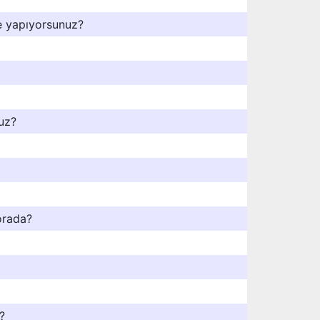
ne yapıyorsunuz?
uz?
orada?
?