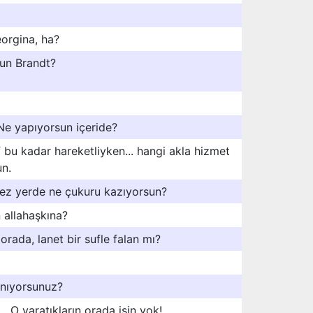
orgina, ha?
sun Brandt?
Ne yapıyorsun içeride?
bu kadar hareketliyken... hangi akla hizmet
n.
z yerde ne çukuru kazıyorsun?
 allahaşkına?
rada, lanet bir sufle falan mı?
anıyorsunuz?
. O yaratıkların orada işin yok!