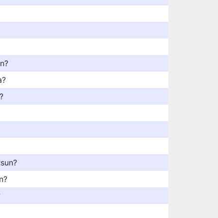
un?
a?
?
rsun?
n?
?