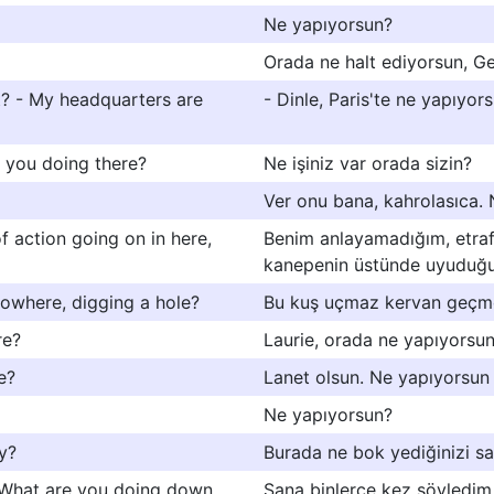
Ne yapıyorsun?
Orada ne halt ediyorsun, Ge
dt? - My headquarters are
- Dinle, Paris'te ne yapıyor
you doing there?
Ne işiniz var orada sizin?
Ver onu bana, kahrolasıca. 
 of action going on in here,
Benim anlayamadığım, etraf 
kanepenin üstünde uyuduğu
nowhere, digging a hole?
Bu kuş uçmaz kervan geçme
re?
Laurie, orada ne yapıyorsun
e?
Lanet olsun. Ne yapıyorsun o
Ne yapıyorsun?
y?
Burada ne bok yediğinizi s
 ) What are you doing down
Sana binlerce kez söyledim..