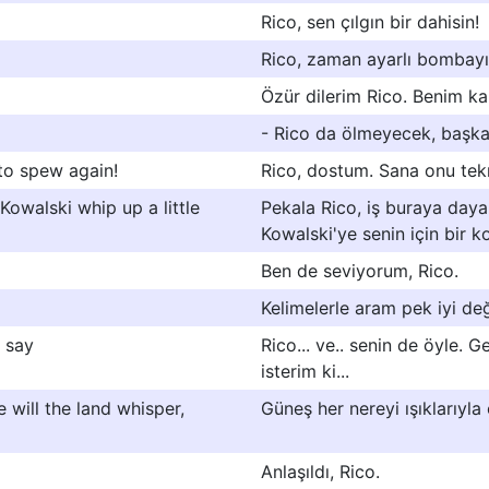
Rico, sen çılgın bir dahisin!
Rico, zaman ayarlı bombayı 
Özür dilerim Rico. Benim k
- Rico da ölmeyecek, başka 
 to spew again!
Rico, dostum. Sana onu tekr
 Kowalski whip up a little
Pekala Rico, iş buraya day
Kowalski'ye senin için bir ko
Ben de seviyorum, Rico.
Kelimelerle aram pek iyi değ
o say
Rico... ve.. senin de öyle.
isterim ki...
e will the land whisper,
Güneş her nereyi ışıklarıyla
Anlaşıldı, Rico.