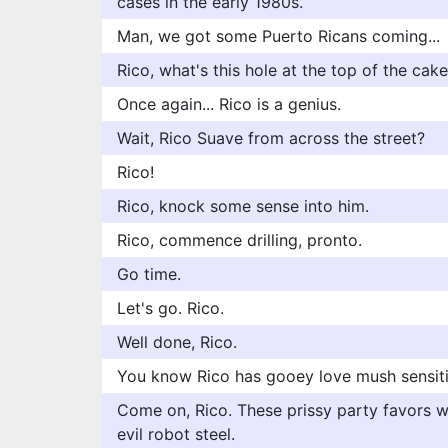
cases in the early 1980s.
Man, we got some Puerto Ricans coming...
Rico, what's this hole at the top of the cak
Once again... Rico is a genius.
Wait, Rico Suave from across the street?
Rico!
Rico, knock some sense into him.
Rico, commence drilling, pronto.
Go time.
Let's go. Rico.
Well done, Rico.
You know Rico has gooey love mush sensiti
Come on, Rico. These prissy party favors w
evil robot steel.