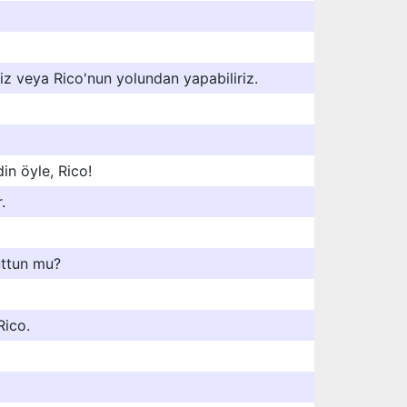
iz veya Rico'nun yolundan yapabiliriz.
din öyle, Rico!
.
uttun mu?
Rico.