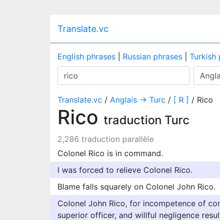
Translate.vc
English phrases
|
Russian phrases
|
Turkish
Translate.vc
/
Anglais → Turc
/
[ R ]
/ Rico
Rico
traduction Turc
2,286 traduction parallèle
Colonel Rico is in command.
I was forced to relieve Colonel Rico.
Blame falls squarely on Colonel John Rico.
Colonel John Rico, for incompetence of c
superior officer, and willful negligence resu