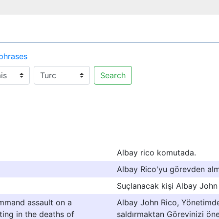
 phrases
Search
Albay rico komutada.
Albay Rico'yu görevden al
Suçlanacak kişi Albay John
ommand assault on a
Albay John Rico, Yönetimdek
lting in the deaths of
saldırmaktan Görevinizi ön