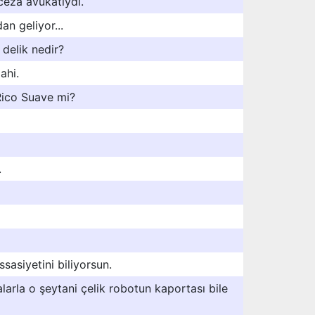
 ceza avukatıydı.
an geliyor...
 delik nedir?
ahi.
Rico Suave mi?
.
sasiyetini biliyorsun.
larla o şeytani çelik robotun kaportası bile