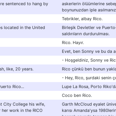
are sentenced to hang by
askerlerin ölüümlerine sebe
boynunuzdan iple asılmanıza
Tebrikler, albay Rico.
es located in the United
Birleşik Devletler ve Puert
saldırıların durdurulması.
Rico. Hayır.
Evet, ben Sonny ve bu da a
- Hoşgeldiniz, Sonny ve Ric
h, like, 20 years.
Rico çünkü ben bunun yaklaş
- Hey, Rico, şurdaki senin 
uerto Rico...
Lupe La Rosa, Porto Riko'd
Coco ben Rico.
 City College his wife,
Garth McCloud eyalet ünive
 her work in the RICO
karısı Amanda'ysa 1980lerin