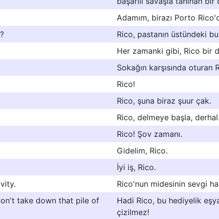
başarılı savaşla tanınan bir
Adamım, birazı Porto Rico'd
e?
Rico, pastanın üstündeki bu
Her zamanki gibi, Rico bir d
Sokağın karşısında oturan 
Rico!
Rico, şuna biraz şuur çak.
Rico, delmeye başla, derhal
Rico! Şov zamanı.
Gidelim, Rico.
İyi iş, Rico.
vity.
Rico'nun midesinin sevgi has
on't take down that pile of
Hadi Rico, bu hediyelik eşya
çizilmez!