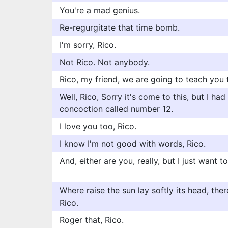
You're a mad genius.
Re-regurgitate that time bomb.
I'm sorry, Rico.
Not Rico. Not anybody.
Rico, my friend, we are going to teach you
Well, Rico, Sorry it's come to this, but I had
concoction called number 12.
I love you too, Rico.
I know I'm not good with words, Rico.
And, either are you, really, but I just want t
Where raise the sun lay softly its head, ther
Rico.
Roger that, Rico.