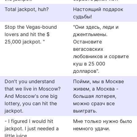
Total jackpot, huh?
Настоящий подарок
судьбы!
Stop the Vegas-bound
"Они здесь, леди и
lovers and hit the $
джентльмены.
25,000 jackpot. "
Остановите
вегасовских
любовников и сорвите
куш в 25 000
долларов".
Don't you understand
Пойми, мы в Москве
that we live in Moscow?
живем, а Москва -
And Moscow's one big
большая лотерея,
lottery, you can hit the
можно сразч все
jackpot.
выиграть.
- I figured I would hit
Мне только нужно было
jackpot. I just needed a
немного удачи.
little juice.