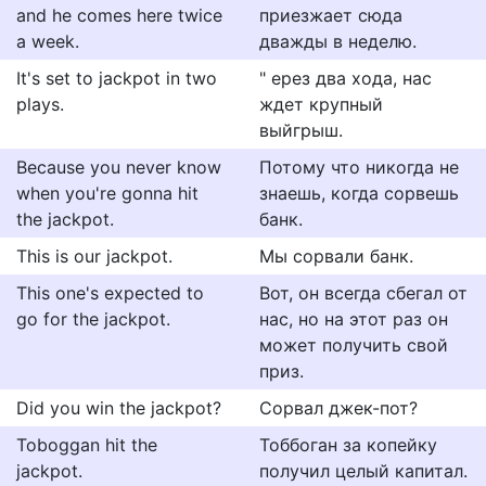
and he comes here twice
приезжает сюда
a week.
дважды в неделю.
It's set to jackpot in two
" ерез два хода, нас
plays.
ждет крупный
выйгрыш.
Because you never know
Потому что никогда не
when you're gonna hit
знаешь, когда сорвешь
the jackpot.
банк.
This is our jackpot.
Мы сорвали банк.
This one's expected to
Вот, он всегда сбегал от
go for the jackpot.
нас, но на этот раз он
может получить свой
приз.
Did you win the jackpot?
Сорвал джек-пот?
Toboggan hit the
Тоббоган за копейку
jackpot.
получил целый капитал.