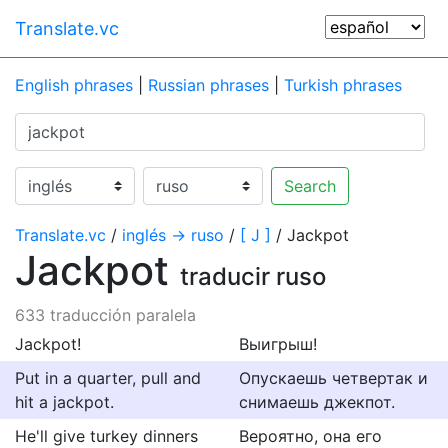
Translate.vc
English phrases
|
Russian phrases
|
Turkish phrases
Search
Translate.vc
/
inglés → ruso
/
[ J ]
/ Jackpot
Jackpot
traducir ruso
633 traducción paralela
Jackpot!
Выигрыш!
Put in a quarter, pull and
Опускаешь четвертак и
hit a jackpot.
снимаешь джекпот.
He'll give turkey dinners
Вероятно, она его