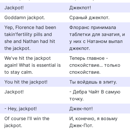
Jackpot!
Джекпот!
Goddamn jackpot.
Сраный джекпот.
Yep, Florence had been
Флоранс принимала
takin'fertility pills and
таблетки для зачатия, и
she and Nathan had hit
у них с Натаном выпал
the jackpot.
джекпот.
We've hit the jackpot
Теперь главное -
again! What is essential is
спокойствие... только
to stay calm.
спокойствие.
You hit the jackpot!
Ты войдешь в элиту.
Jackpot!
- Дебра Чайт В самую
точку.
- Hey, jackpot!
Джек-пот!
Of course I'll win the
И, конечно, я возьму
jackpot.
Джек-Пот.