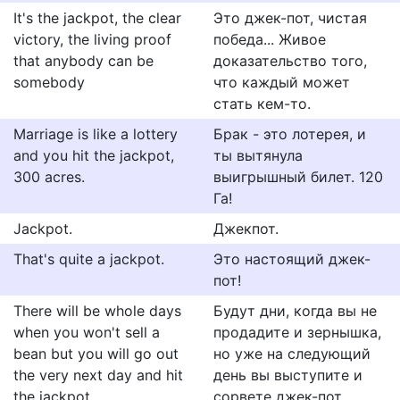
It's the jackpot, the clear
Это джек-пот, чистая
victory, the living proof
победа... Живое
that anybody can be
доказательство того,
somebody
что каждый может
стать кем-то.
Marriage is like a lottery
Брак - это лотерея, и
and you hit the jackpot,
ты вытянула
300 acres.
выигрышный билет. 120
Га!
Jackpot.
Джекпот.
That's quite a jackpot.
Это настоящий джек-
пот!
There will be whole days
Будут дни, когда вы не
when you won't sell a
продадите и зернышка,
bean but you will go out
но уже на следующий
the very next day and hit
день вы выступите и
the jackpot.
сорвете джек-пот.