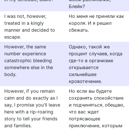
Блейк?
I was not, however,
Но меня не приняли как
treated in a kingly
короля. И я решил
manner and decided to
сбежать.
escape.
However, the same
Однако, такой же
number experience
процент случаев, когда
catastrophic bleeding
где-то в организме
somewhere else in the
открывается
body.
сильнейшее
кровотечение.
However, if you remain
Но если вы будете
calm and do exactly as I
сохранять спокойствие
say, I promise you'll leave
и подчиняться, обещаю,
here with a rip-roaring
что вас ждет
story to tell your friends
потрясающее
and families.
приключение, которым