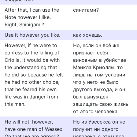
After that, I can use the
синигами?
Note however I like.
Right, Shinigami?
Use it however you like.
как хочешь.
However, if he were to
Но, если он всё же
confess to the killing of
признает себя
Criolla, it would be with
виновным в убийстве
the understanding that
Майкла Криоллы, то
he did so because he felt
лишь на том условии,
he had no other choice,
что у него не было
that he feared his own
другого выхода, и он
life was in danger from
был вынужден
this man.
защищать свою жизнь
от этого человека.
He will not, however,
Но из Уэссекса он не
have one man of Wessex.
получит ни одного
On that we are agreed?
человека, с этим все