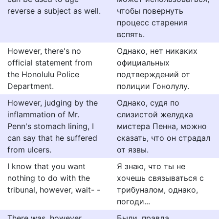
reverse a subject as well.
чтобы повернуть
процесс старения
вспять.
However, there's no
Однако, нет никаких
official statement from
официальных
the Honolulu Police
подтверждений от
Department.
полиции Гонолулу.
However, judging by the
Однако, судя по
inflammation of Mr.
слизистой желудка
Penn's stomach lining, I
мистера Пенна, можно
can say that he suffered
сказать, что он страдал
from ulcers.
от язвы.
I know that you want
Я знаю, что ты не
nothing to do with the
хочешь связываться с
tribunal, however, wait- -
трибуналом, однако,
погоди...
There was, however,
Были, правда,