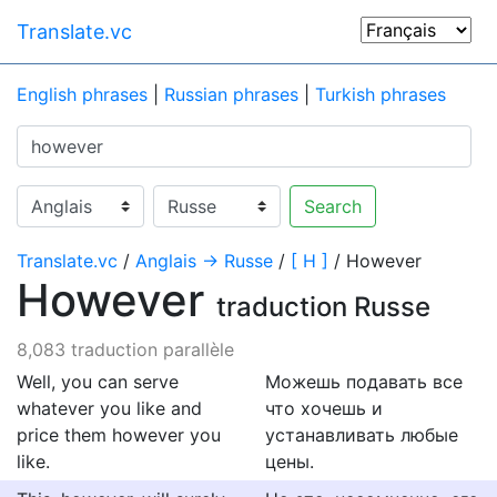
Translate.vc
English phrases
|
Russian phrases
|
Turkish phrases
Search
Translate.vc
/
Anglais → Russe
/
[ H ]
/ However
However
traduction Russe
8,083 traduction parallèle
Well, you can serve
Можешь подавать все
whatever you like and
что хочешь и
price them however you
устанавливать любые
like.
цены.