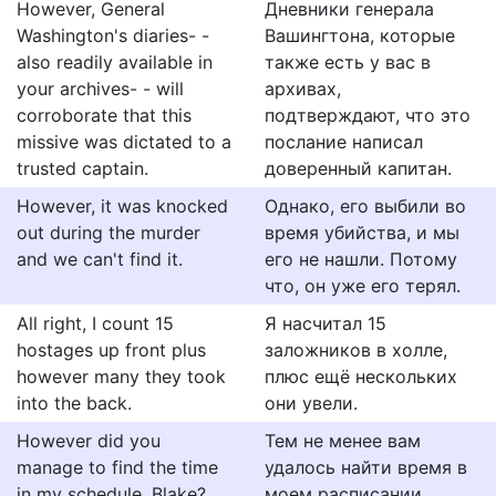
However, General
Дневники генерала
Washington's diaries- -
Вашингтона, которые
also readily available in
также есть у вас в
your archives- - will
архивах,
corroborate that this
подтверждают, что это
missive was dictated to a
послание написал
trusted captain.
доверенный капитан.
However, it was knocked
Однако, его выбили во
out during the murder
время убийства, и мы
and we can't find it.
его не нашли. Потому
что, он уже его терял.
All right, I count 15
Я насчитал 15
hostages up front plus
заложников в холле,
however many they took
плюс ещё нескольких
into the back.
они увели.
However did you
Тем не менее вам
manage to find the time
удалось найти время в
in my schedule, Blake?
моем расписании,