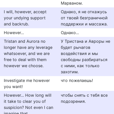
Марваном.
I will, however, accept
Однако, я не откажусь
your undying support
от твоей безграничной
and backrub.
поддержки и массажа.
However...
Однако...
Tristan and Aurora no
У Тристана и Авроры не
longer have any leverage
будет рычагов
whatsoever, and we are
воздействия и мы
free to deal with them
свободны разбираться
however we choose.
с ними, как только
захотим.
Investigate me however
что пожелаешь!
you want!
However... How long will
чтобы снять с тебя все
it take to clear you of
подозрения.
suspicion? Not even I can
imagine that.