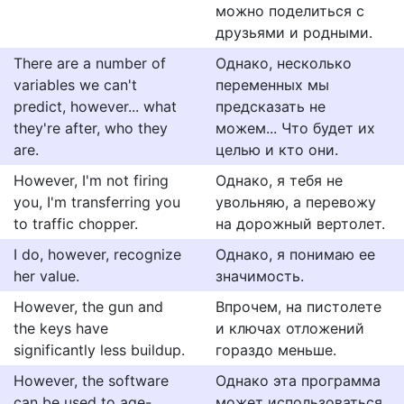
можно поделиться с
друзьями и родными.
There are a number of
Однако, несколько
variables we can't
переменных мы
predict, however... what
предсказать не
they're after, who they
можем... Что будет их
are.
целью и кто они.
However, I'm not firing
Однако, я тебя не
you, I'm transferring you
увольняю, а перевожу
to traffic chopper.
на дорожный вертолет.
I do, however, recognize
Однако, я понимаю ее
her value.
значимость.
However, the gun and
Впрочем, на пистолете
the keys have
и ключах отложений
significantly less buildup.
гораздо меньше.
However, the software
Однако эта программа
can be used to age-
может использоваться,