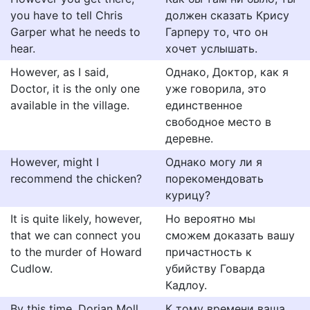
you have to tell Chris
должен сказать Крису
Garper what he needs to
Гарперу то, что он
hear.
хочет услышать.
However, as I said,
Однако, Доктор, как я
Doctor, it is the only one
уже говорила, это
available in the village.
единственное
свободное место в
деревне.
However, might I
Однако могу ли я
recommend the chicken?
порекомендовать
курицу?
It is quite likely, however,
Но вероятно мы
that we can connect you
сможем доказать вашу
to the murder of Howard
причастность к
Cudlow.
убийству Говарда
Кадлоу.
By this time, Dorian Moll
К тому времени ваша