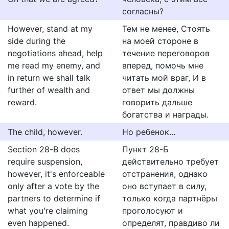
согласны?
However, stand at my
Тем не менее, Стоять
side during the
на моей стороне в
negotiations ahead, help
течение переговоров
me read my enemy, and
вперед, помочь мне
in return we shall talk
читать мой враг, И в
further of wealth and
ответ мы должны
reward.
говорить дальше
богатства и награды.
The child, however.
Но ребенок...
Section 28-B does
Пункт 28-Б
require suspension,
действительно требует
however, it's enforceable
отстранения, однако
only after a vote by the
оно вступает в силу,
partners to determine if
только когда партнёры
what you're claiming
проголосуют и
even happened.
определят, правдиво ли