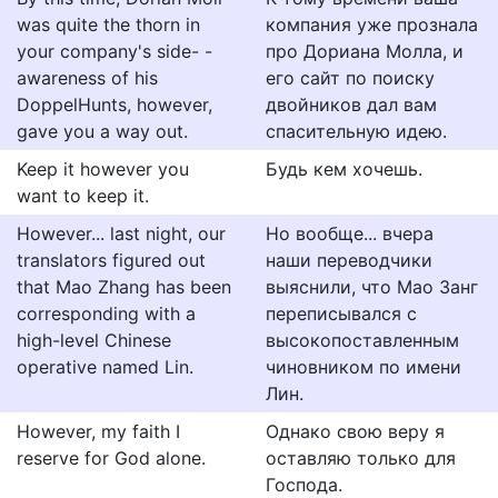
was quite the thorn in
компания уже прознала
your company's side- -
про Дориана Молла, и
awareness of his
его сайт по поиску
DoppelHunts, however,
двойников дал вам
gave you a way out.
спасительную идею.
Keep it however you
Будь кем хочешь.
want to keep it.
However... last night, our
Но вообще... вчера
translators figured out
наши переводчики
that Mao Zhang has been
выяснили, что Мао Занг
corresponding with a
переписывался с
high-level Chinese
высокопоставленным
operative named Lin.
чиновником по имени
Лин.
However, my faith I
Однако свою веру я
reserve for God alone.
оставляю только для
Господа.