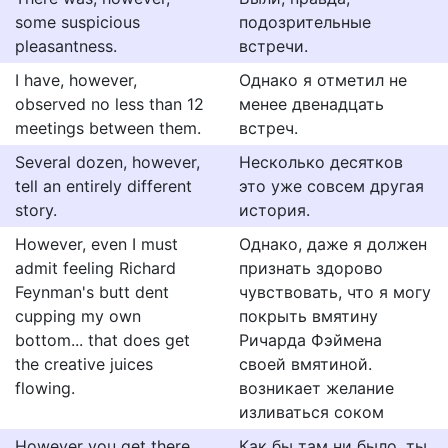
some suspicious
подозрительные
pleasantness.
встречи.
I have, however,
Однако я отметил не
observed no less than 12
менее двенадцать
meetings between them.
встреч.
Several dozen, however,
Несколько десятков
tell an entirely different
это уже совсем другая
story.
история.
However, even I must
Однако, даже я должен
admit feeling Richard
признать здорово
Feynman's butt dent
чувствовать, что я могу
cupping my own
покрыть вмятину
bottom... that does get
Ричарда Фэймена
the creative juices
своей вмятиной.
flowing.
возникает желание
изливаться соком
However you get there,
Как бы там ни было, ты