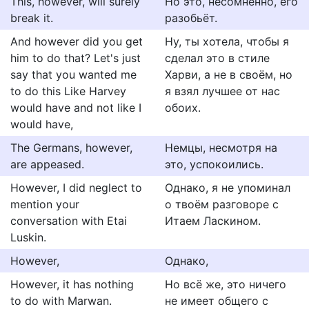
This, however, will surely
Но это, несомненно, его
break it.
разобьёт.
And however did you get
Ну, ты хотела, чтобы я
him to do that? Let's just
сделал это в стиле
say that you wanted me
Харви, а не в своём, но
to do this Like Harvey
я взял лучшее от нас
would have and not like I
обоих.
would have,
The Germans, however,
Немцы, несмотря на
are appeased.
это, успокоились.
However, I did neglect to
Однако, я не упоминал
mention your
о твоём разговоре с
conversation with Etai
Итаем Ласкином.
Luskin.
However,
Однако,
However, it has nothing
Но всё же, это ничего
to do with Marwan.
не имеет общего с