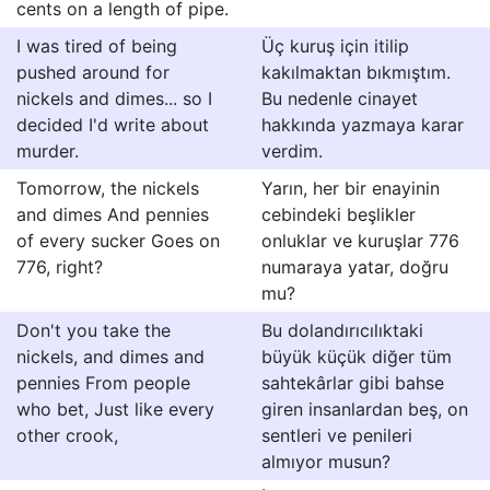
cents on a length of pipe.
I was tired of being
Üç kuruş için itilip
pushed around for
kakılmaktan bıkmıştım.
nickels and dimes... so I
Bu nedenle cinayet
decided I'd write about
hakkında yazmaya karar
murder.
verdim.
Tomorrow, the nickels
Yarın, her bir enayinin
and dimes And pennies
cebindeki beşlikler
of every sucker Goes on
onluklar ve kuruşlar 776
776, right?
numaraya yatar, doğru
mu?
Don't you take the
Bu dolandırıcılıktaki
nickels, and dimes and
büyük küçük diğer tüm
pennies From people
sahtekârlar gibi bahse
who bet, Just like every
giren insanlardan beş, on
other crook,
sentleri ve penileri
almıyor musun?