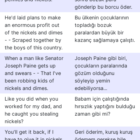
gönderip bu borcu öder.
He'd laid plans to make
Bu ülkenin çocuklarının
an enormous profit out
topladığı bozuk
of the nickels and dimes
paralardan büyük bir
- - Scraped together by
kazanç sağlamaya çalıştı.
the boys of this country.
When a man like Senator
Joseph Paine gibi biri,
Joseph Paine gets up
çocukların paralarında
and swears - - That I've
gözüm olduğunu
been robbing kids of
söyleyip yemin
nickels and dimes.
edebiliyorsa...
Like you did when you
Babam için çalıştığında
worked for my dad, and
hırsızlık yaptığını bulduğu
he caught you stealing
zaman gibi mi?
nickels?
You'll get it back, if I
Geri öderim, kuruş kuruş
have to give it in nickels
ödemem gerekse bile.