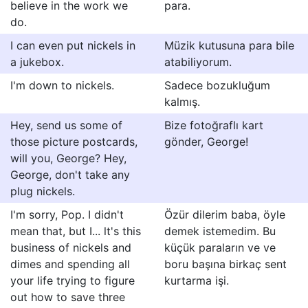
believe in the work we
para.
do.
I can even put nickels in
Müzik kutusuna para bile
a jukebox.
atabiliyorum.
I'm down to nickels.
Sadece bozukluğum
kalmış.
Hey, send us some of
Bize fotoğraflı kart
those picture postcards,
gönder, George!
will you, George? Hey,
George, don't take any
plug nickels.
I'm sorry, Pop. I didn't
Özür dilerim baba, öyle
mean that, but I... lt's this
demek istemedim. Bu
business of nickels and
küçük paraların ve ve
dimes and spending all
boru başına birkaç sent
your life trying to figure
kurtarma işi.
out how to save three