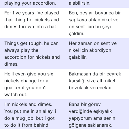
playing your accordion.
alabilirsin.
For five years I've played
Ben, beş yıl boyunca bir
that thing for nickels and
şapkaya atılan nikel ve
dimes thrown into a hat.
on sent için bu şeyi
çaldım.
Things get tough, he can
Her zaman on sent ve
always play the
nikel için akordiyon
accordion for nickels and
çalabilir.
dimes.
He'll even give you six
Bakmasan da bir çeyrek
nickels change for a
karşılığı size altı nikel
quarter if you don't
bozukluk verecektir.
watch out.
I'm nickels and dimes.
Bana bir görev
You put me in an alley, i
verdiğinde eşkıyalık
do a mug job, but i got
yapıyorum ama senin
to do it from behind.
gölgene saklanarak.