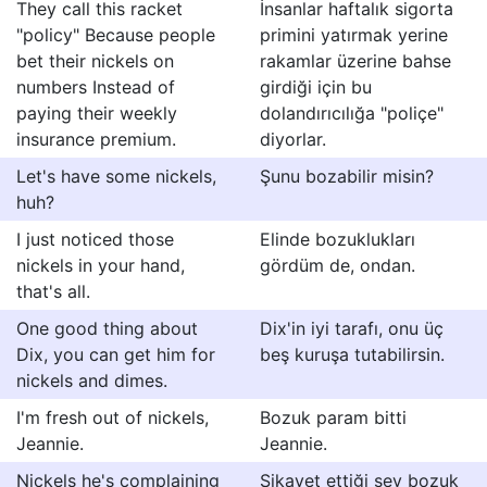
They call this racket
İnsanlar haftalık sigorta
"policy" Because people
primini yatırmak yerine
bet their nickels on
rakamlar üzerine bahse
numbers Instead of
girdiği için bu
paying their weekly
dolandırıcılığa "poliçe"
insurance premium.
diyorlar.
Let's have some nickels,
Şunu bozabilir misin?
huh?
I just noticed those
Elinde bozuklukları
nickels in your hand,
gördüm de, ondan.
that's all.
One good thing about
Dix'in iyi tarafı, onu üç
Dix, you can get him for
beş kuruşa tutabilirsin.
nickels and dimes.
I'm fresh out of nickels,
Bozuk param bitti
Jeannie.
Jeannie.
Nickels he's complaining
Şikayet ettiği şey bozuk