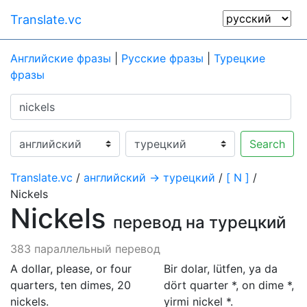
Translate.vc
Английские фразы
|
Русские фразы
|
Турецкие
фразы
Search
Translate.vc
/
английский → турецкий
/
[ N ]
/
Nickels
Nickels
перевод на турецкий
383 параллельный перевод
A dollar, please, or four
Bir dolar, lütfen, ya da
quarters, ten dimes, 20
dört quarter *, on dime *,
nickels.
yirmi nickel *.