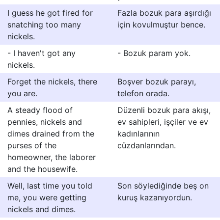
I guess he got fired for
Fazla bozuk para aşırdığı
snatching too many
için kovulmuştur bence.
nickels.
- I haven't got any
- Bozuk param yok.
nickels.
Forget the nickels, there
Boşver bozuk parayı,
you are.
telefon orada.
A steady flood of
Düzenli bozuk para akışı,
pennies, nickels and
ev sahipleri, işçiler ve ev
dimes drained from the
kadınlarının
purses of the
cüzdanlarından.
homeowner, the laborer
and the housewife.
Well, last time you told
Son söylediğinde beş on
me, you were getting
kuruş kazanıyordun.
nickels and dimes.