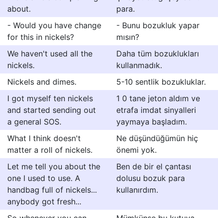
about.
para.
- Would you have change
- Bunu bozukluk yapar
for this in nickels?
mısın?
We haven't used all the
Daha tüm bozuklukları
nickels.
kullanmadık.
Nickels and dimes.
5-10 sentlik bozukluklar.
I got myself ten nickels
1 0 tane jeton aldım ve
and started sending out
etrafa imdat sinyalleri
a general SOS.
yaymaya başladım.
What I think doesn't
Ne düşündüğümün hiç
matter a roll of nickels.
önemi yok.
Let me tell you about the
Ben de bir el çantası
one I used to use. A
dolusu bozuk para
handbag full of nickels...
kullanırdım.
anybody got fresh...