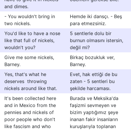
and dimes.
- You wouldn't bring in
Hemde iki dansçı. - Beş
two nickels.
para etmezsiniz.
You'd like to have a nose
5 sentlerle dolu bir
like that full of nickels,
burnun olmasını istersin,
wouldn't you?
değil mi?
Give me some nickels,
Birkaç bozukluk ver,
Barney.
Barney.
Yes, that's what he
Evet, hak ettiği de bu
deserves  throwing
zaten - 5 sentleri bu
nickels around like that.
şekilde harcaması.
It's been collected here
Burada ve Meksika'da
and in Mexico from the
faşizmi sevmeyen ve
pennies and nickels of
bizim yaptığımız şeye
poor people who don't
inanan fakir insanların
like fascism and who
kuruşlarıyla toplanan