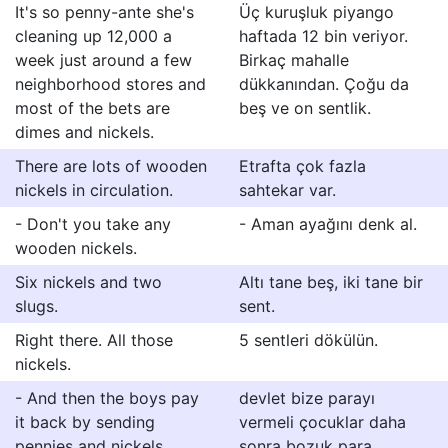
It's so penny-ante she's
Üç kuruşluk piyango
cleaning up 12,000 a
haftada 12 bin veriyor.
week just around a few
Birkaç mahalle
neighborhood stores and
dükkanından. Çoğu da
most of the bets are
beş ve on sentlik.
dimes and nickels.
There are lots of wooden
Etrafta çok fazla
nickels in circulation.
sahtekar var.
- Don't you take any
- Aman ayağını denk al.
wooden nickels.
Six nickels and two
Altı tane beş, iki tane bir
slugs.
sent.
Right there. All those
5 sentleri dökülün.
nickels.
- And then the boys pay
devlet bize parayı
it back by sending
vermeli çocuklar daha
pennies and nickels.
sonra bozuk para