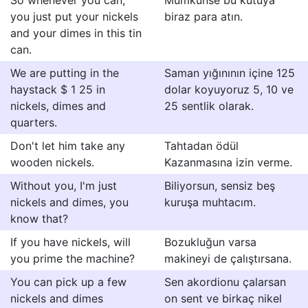
So whenever you can,
Mümkünse bu kutuya
you just put your nickels
biraz para atın.
and your dimes in this tin
can.
We are putting in the
Saman yığınının içine 125
haystack $ 1 25 in
dolar koyuyoruz 5, 10 ve
nickels, dimes and
25 sentlik olarak.
quarters.
Don't let him take any
Tahtadan ödül
wooden nickels.
Kazanmasına izin verme.
Without you, I'm just
Biliyorsun, sensiz beş
nickels and dimes, you
kuruşa muhtacım.
know that?
If you have nickels, will
Bozukluğun varsa
you prime the machine?
makineyi de çalıştırsana.
You can pick up a few
Sen akordionu çalarsan
nickels and dimes
on sent ve birkaç nikel