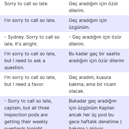
Sorry to call so late.
Geç aradığım için özür
dilerim.
I'm sorry to call so late.
Geç aradığım için
üzgünüm.
- Sydney. Sorry to call so
- Geç aradığım için özür
late. It's alright.
dilerim.
I'm sorry to call so late,
Bu kadar geç bir saatte
but I need to ask a
aradığım için özür dilerim
question.
I'm sorry to call so late,
Geç aradım, kusura
but I need a favor.
bakma, ama bir ricam
olacak.
- Sorry to call so late,
Bukadar geç aradığım
captain, but all three
için üzgünüm Kaptan
inspection pods are
ancak her üç pod bu
getting their weekly
gece haftalık denetime (
overhauls tonight.
bakıma ) giriyor.