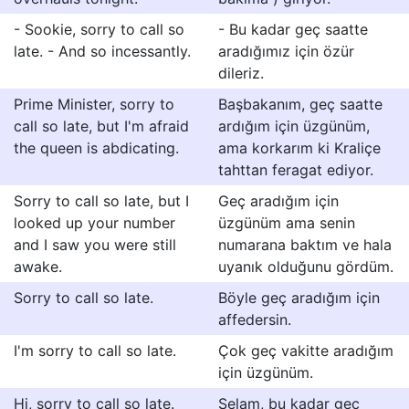
- Sookie, sorry to call so
- Bu kadar geç saatte
late. - And so incessantly.
aradığımız için özür
dileriz.
Prime Minister, sorry to
Başbakanım, geç saatte
call so late, but I'm afraid
ardığım için üzgünüm,
the queen is abdicating.
ama korkarım ki Kraliçe
tahttan feragat ediyor.
Sorry to call so late, but I
Geç aradığım için
looked up your number
üzgünüm ama senin
and I saw you were still
numarana baktım ve hala
awake.
uyanık olduğunu gördüm.
Sorry to call so late.
Böyle geç aradığım için
affedersin.
I'm sorry to call so late.
Çok geç vakitte aradığım
için üzgünüm.
Hi, sorry to call so late.
Selam, bu kadar geç