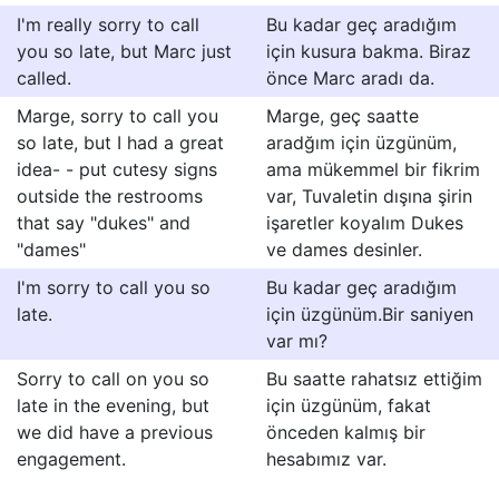
I'm really sorry to call
Bu kadar geç aradığım
you so late, but Marc just
için kusura bakma. Biraz
called.
önce Marc aradı da.
Marge, sorry to call you
Marge, geç saatte
so late, but I had a great
aradğım için üzgünüm,
idea- - put cutesy signs
ama mükemmel bir fikrim
outside the restrooms
var, Tuvaletin dışına şirin
that say "dukes" and
işaretler koyalım Dukes
"dames"
ve dames desinler.
I'm sorry to call you so
Bu kadar geç aradığım
late.
için üzgünüm.Bir saniyen
var mı?
Sorry to call on you so
Bu saatte rahatsız ettiğim
late in the evening, but
için üzgünüm, fakat
we did have a previous
önceden kalmış bir
engagement.
hesabımız var.