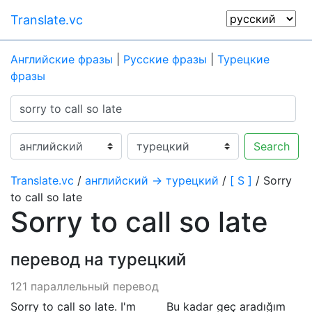
Translate.vc
Английские фразы
|
Русские фразы
|
Турецкие
фразы
Search
Translate.vc
/
английский → турецкий
/
[ S ]
/ Sorry
to call so late
Sorry to call so late
перевод на турецкий
121 параллельный перевод
Sorry to call so late. I'm
Bu kadar geç aradığım