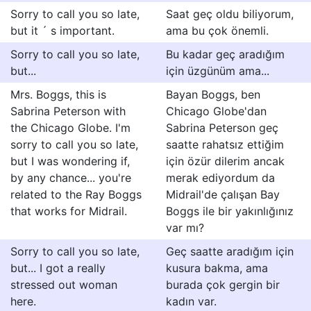
Sorry to call you so late,
Saat geç oldu biliyorum,
but it ´ s important.
ama bu çok önemli.
Sorry to call you so late,
Bu kadar geç aradığım
but...
için üzgünüm ama...
Mrs. Boggs, this is
Bayan Boggs, ben
Sabrina Peterson with
Chicago Globe'dan
the Chicago Globe. I'm
Sabrina Peterson geç
sorry to call you so late,
saatte rahatsız ettiğim
but I was wondering if,
için özür dilerim ancak
by any chance... you're
merak ediyordum da
related to the Ray Boggs
Midrail'de çalışan Bay
that works for Midrail.
Boggs ile bir yakınlığınız
var mı?
Sorry to call you so late,
Geç saatte aradığım için
but... I got a really
kusura bakma, ama
stressed out woman
burada çok gergin bir
here.
kadın var.