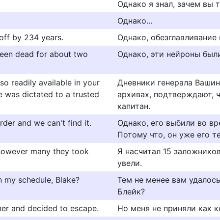
Однако я знал, зачем вы 
Однако...
off by 234 years.
Однако, обезглавливание 
been dead for about two
Однако, эти нейроны был
o readily available in your
Дневники генерала Вашинг
ve was dictated to a trusted
архивах, подтверждают, 
капитан.
der and we can't find it.
Однако, его выбили во вр
Потому что, он уже его т
s however many they took
Я насчитал 15 заложников
увели.
n my schedule, Blake?
Тем не менее вам удалос
Блейк?
nner and decided to escape.
Но меня не приняли как к