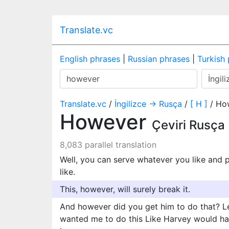
Translate.vc
English phrases
|
Russian phrases
|
Turkish
Translate.vc
/
İngilizce → Rusça
/
[ H ]
/ Ho
However
Çeviri Rusça
8,083 parallel translation
Well, you can serve whatever you like and
like.
This, however, will surely break it.
And however did you get him to do that? Le
wanted me to do this Like Harvey would hav