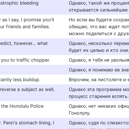
strophic bleeding
Однако, такой же процент
открывается сильнейшее 
s I say, I promise you'll
Но если вы будете сохран
our friends and families.
обещаю, что вас ждет п
можно поделиться с друз
edict, however... what
Однако, несколько перем
будет их целью и кто они
 you to traffic chopper.
Однако, я тебя не увольн
Однако, я понимаю ее зн
antly less buildup.
Впрочем, на пистолете и
everse a subject as well.
Однако эта программа мо
процесс старения вспять.
 the Honolulu Police
Однако, нет никаких офи
Гонолулу.
 Penn's stomach lining, I
Однако, судя по слизист