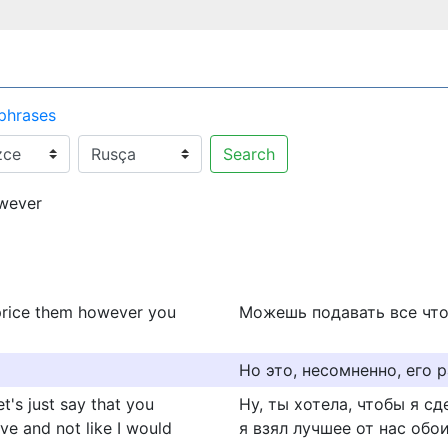
 phrases
Search
wever
 price them however you
Можешь подавать все что
Но это, несомненно, его р
t's just say that you
Ну, ты хотела, чтобы я сд
e and not like I would
я взял лучшее от нас обои