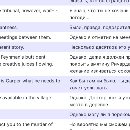
сказать, что он страдал о
 tribunal, however, wait- -
Я знаю, что ты не хочешь
погоди...
antness.
Были, правда, подозрител
 meetings between them.
Однако я отметил не мене
erent story.
Несколько десятков это 
 Feynman's butt dent
Однако, даже я должен пр
creative juices flowing.
покрыть вмятину Ричарда
желание изливаться соко
ris Garper what he needs to
Как бы там ни было, ты д
хочет услышать.
 available in the village.
Однако, Доктор, как я уж
место в деревне.
Однако могу ли я пореко
nect you to the murder of
Но вероятно мы сможем д