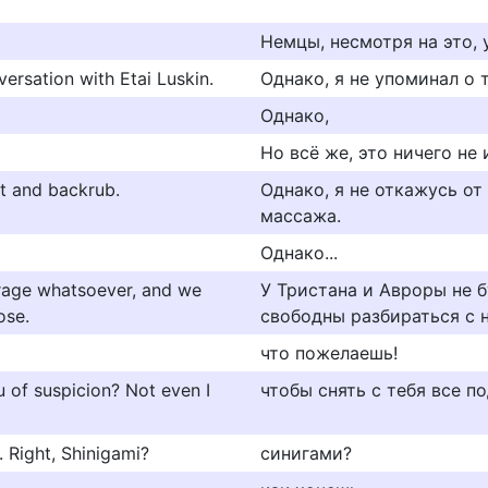
Немцы, несмотря на это, 
ersation with Etai Luskin.
Однако, я не упоминал о 
Однако,
Но всё же, это ничего не
rt and backrub.
Однако, я не откажусь о
массажа.
Однако...
erage whatsoever, and we
У Тристана и Авроры не 
ose.
свободны разбираться с н
что пожелаешь!
u of suspicion? Not even I
чтобы снять с тебя все п
. Right, Shinigami?
синигами?