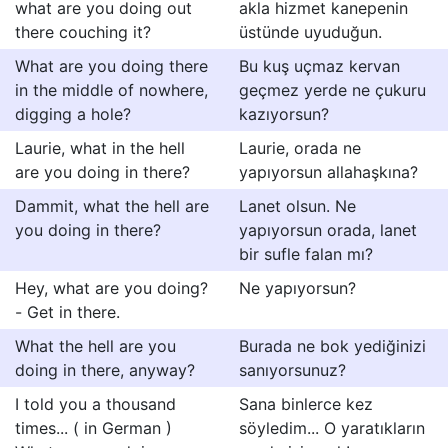
what are you doing out
akla hizmet kanepenin
there couching it?
üstünde uyuduğun.
What are you doing there
Bu kuş uçmaz kervan
in the middle of nowhere,
geçmez yerde ne çukuru
digging a hole?
kazıyorsun?
Laurie, what in the hell
Laurie, orada ne
are you doing in there?
yapıyorsun allahaşkına?
Dammit, what the hell are
Lanet olsun. Ne
you doing in there?
yapıyorsun orada, lanet
bir sufle falan mı?
Hey, what are you doing?
Ne yapıyorsun?
- Get in there.
What the hell are you
Burada ne bok yediğinizi
doing in there, anyway?
sanıyorsunuz?
I told you a thousand
Sana binlerce kez
times... ( in German )
söyledim... O yaratıkların