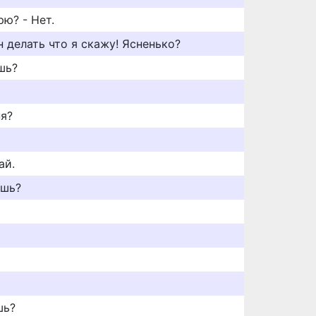
рю? - Нет.
 делать что я скажу! Ясненько?
шь?
ня?
ай.
ешь?
шь?