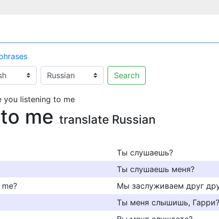
 phrases
Search
 you listening to me
g to me
translate Russian
Ты слушаешь?
Ты слушаешь меня?
o me?
Мы заслуживаем друг дру
Ты меня слышишь, Гарри