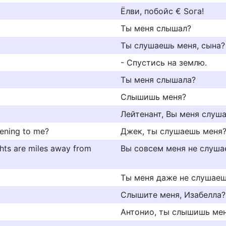
Ёлви, побойс € Ѕога!
Ты меня слышал?
Ты слушаешь меня, сына?
- Спустись на землю.
Ты меня слышала?
Слышишь меня?
Лейтенант, Вы меня слуш
tening to me?
Джек, ты слушаешь меня
ughts are miles away from
Вы совсем меня не слуша
Ты меня даже не слушаеш
Слышите меня, Изабелла?
Антонио, ты слышишь ме