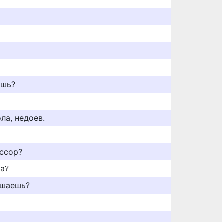
ишь?
ла, недоев.
ссор?
а?
ушаешь?