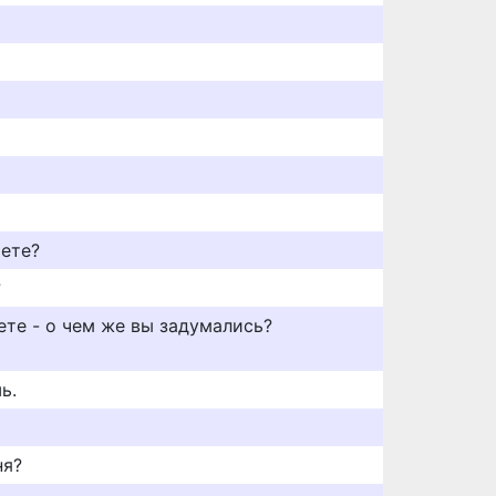
аете?
?
ете - о чем же вы задумались?
ь.
ня?