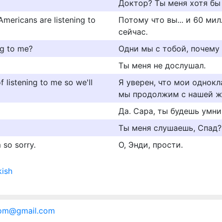
Доктор? Ты меня хотя бы
Americans are listening to
Потому что вы... и 60 м
сейчас.
ng to me?
Одни мы с тобой, почему
Ты меня не дослушал.
f listening to me so we'll
Я уверен, что мои однокл
мы продолжим с нашей ж
Да. Сара, ты будешь умн
Ты меня слушаешь, Спад?
 so sorry.
О, Энди, прости.
kish
.com@gmail.com