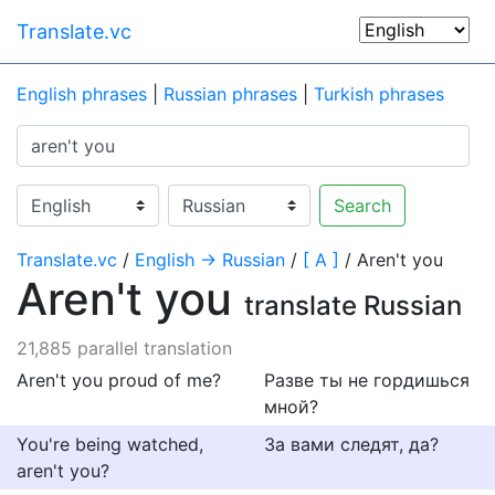
Translate.vc
English phrases
|
Russian phrases
|
Turkish phrases
Search
Translate.vc
/
English → Russian
/
[ A ]
/ Aren't you
Aren't you
translate Russian
21,885 parallel translation
Aren't you proud of me?
Разве ты не гордишься
мной?
You're being watched,
За вами следят, да?
aren't you?