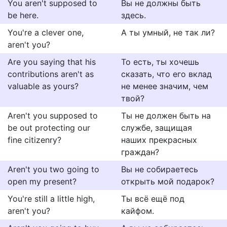
You aren't supposed to
Вы не должны быть
be here.
здесь.
You're a clever one,
А ты умный, не так ли?
aren't you?
Are you saying that his
То есть, ты хочешь
contributions aren't as
сказать, что его вклад
valuable as yours?
не менее значим, чем
твой?
Aren't you supposed to
Ты не должен быть на
be out protecting our
службе, защищая
fine citizenry?
наших прекрасных
граждан?
Aren't you two going to
Вы не собираетесь
open my present?
открыть мой подарок?
You're still a little high,
Ты всё ещё под
aren't you?
кайфом.