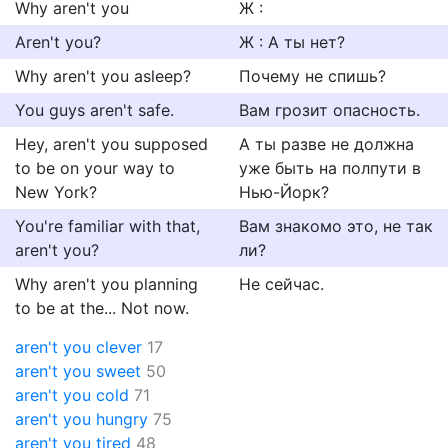
Why aren't you
Ж :
Aren't you?
Ж : А ты нет?
Why aren't you asleep?
Почему не спишь?
You guys aren't safe.
Вам грозит опасность.
Hey, aren't you supposed
А ты разве не должна
to be on your way to
уже быть на полпути в
New York?
Нью-Йорк?
You're familiar with that,
Вам знакомо это, не так
aren't you?
ли?
Why aren't you planning
Не сейчас.
to be at the... Not now.
aren't you clever
17
aren't you sweet
50
aren't you cold
71
aren't you hungry
75
aren't you tired
48