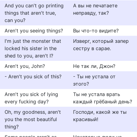
And you can't go printing
А вы не печатаете
things that aren't true,
неправду, так?
can you?
Aren't you seeing things?
Вы что-то видите?
I'm just the monster that
Изверг, который запер
locked his sister in the
сестру в сарае.
shed to you, aren't I?
Aren't you, John?
Не так ли, Джон?
- Aren't you sick of this?
- Ты не устала от
этого?
Aren't you sick of lying
Ты не устала врать
every fucking day?
каждый грёбаный день?
Oh, my goodness, aren't
Господи, какой же ты
you the most beautiful
красивый!
thing?