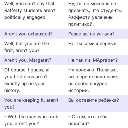
Well, you can't say that
Ну, ты не можешь не
Rafferty students aren't
признать, что студенты
politically engaged.
Рафферти увлечены
политикой.
Aren't you exhausted?
Разве вы не устали?
Well, but you are the
Но ты самый первый.
first, aren't you?
Aren't you, Margaret?
Не так ли, МАргарет?
Of course, I guess, all
Ну конечно. Полагаю,
you first gens aren't
вы, первое поколение,
exactly up on your
не особо в курсе
history.
истории.
You are keeping it, aren't
Вы оставите ребёнка?
you?
- With the man who took
- С тем, кто тебя
you, aren't you?
похитил?