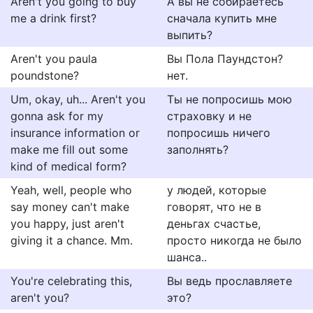
Aren't you going to buy
А вы не собираетесь
me a drink first?
сначала купить мне
выпить?
Aren't you paula
Вы Пола Паундстон?
poundstone?
нет.
Um, okay, uh... Aren't you
Ты не попросишь мою
gonna ask for my
страховку и не
insurance information or
попросишь ничего
make me fill out some
заполнять?
kind of medical form?
Yeah, well, people who
у людей, которые
say money can't make
говорят, что не в
you happy, just aren't
деньгах счастье,
giving it a chance. Mm.
просто никогда не было
шанса..
You're celebrating this,
Вы ведь прославляете
aren't you?
это?