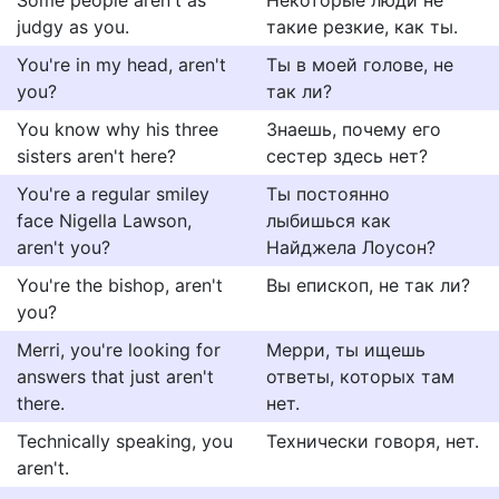
Some people aren't as
Некоторые люди не
judgy as you.
такие резкие, как ты.
You're in my head, aren't
Ты в моей голове, не
you?
так ли?
You know why his three
Знаешь, почему его
sisters aren't here?
сестер здесь нет?
You're a regular smiley
Ты постоянно
face Nigella Lawson,
лыбишься как
aren't you?
Найджела Лоусон?
You're the bishop, aren't
Вы епископ, не так ли?
you?
Merri, you're looking for
Мерри, ты ищешь
answers that just aren't
ответы, которых там
there.
нет.
Technically speaking, you
Технически говоря, нет.
aren't.