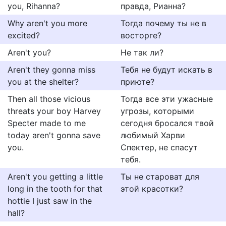
you, Rihanna?
правда, Рианна?
Why aren't you more
Тогда почему ты не в
excited?
восторге?
Aren't you?
Не так ли?
Aren't they gonna miss
Тебя не будут искать в
you at the shelter?
приюте?
Then all those vicious
Тогда все эти ужасные
threats your boy Harvey
угрозы, которыми
Specter made to me
сегодня бросался твой
today aren't gonna save
любимый Харви
you.
Спектер, не спасут
тебя.
Aren't you getting a little
Ты не староват для
long in the tooth for that
этой красотки?
hottie I just saw in the
hall?