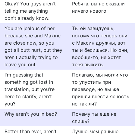
Okay? You guys aren't
Ребята, вы не сказали
telling me anything I
ничего нового.
don't already know.
You are jealous of her
Ты ей завидуешь,
because she and Maxine
потому что теперь они
are close now, so you
с Максин дружны, вот
got all butt hurt, but they
ты и бесишься. Но они,
aren't actually trying to
вообще-то, не хотят
leave you out.
тебя выжить.
I'm guessing that
Полагаю, мы могли что-
something got lost in
то упустить при
translation, but you're
переводе, но вы же
here to clarify, aren't
пришли внести ясность
you?
не так ли?
Why aren't you in bed?
Почему ты еще не
спишь?
Better than ever, aren't
Лучше, чем раньше,