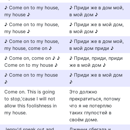
♪ Come on to my house,
♪ Приди же в дом мой,
my house ♪
в мой дом ♪
♪ Come on to my house,
♪ Приди же в мой дом,
my house ♪
в мой дом ♪
♪ Come on to my house,
♪ Приди же в дом мой,
my house, come on ♪
в мой дом приди ♪
♪ Come on, come on ♪ ♪
♪ Приди, приди, приди
Come on to my house ♪
же в мой дом ♪
♪ Come on to my house
♪ Приди же в мой дом
♪
♪
Come on. This is going
Это должно
to stop,'cause I will not
прекратиться, потому
allow this foolishness in
что я не потерплю
my house.
таких глупостей в
своём доме.
Jenny'd sneak out and
Дженни сбегала и