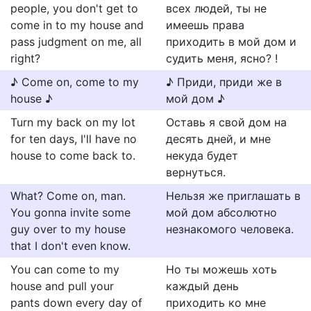
people, you don't get to
всех людей, ты не
come in to my house and
имеешь права
pass judgment on me, all
приходить в мой дом и
right?
судить меня, ясно? !
♪ Come on, come to my
♪ Приди, приди же в
house ♪
мой дом ♪
Turn my back on my lot
Оставь я свой дом на
for ten days, I'll have no
десять дней, и мне
house to come back to.
некуда будет
вернуться.
What? Come on, man.
Нельзя же приглашать в
You gonna invite some
мой дом абсолютно
guy over to my house
незнакомого человека.
that I don't even know.
You can come to my
Но ты можешь хоть
house and pull your
каждый день
pants down every day of
приходить ко мне