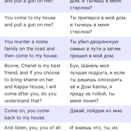
and pull a gun on me?
дом, и тычешь в меня
стволом?
You come to my house
Ты приперся в мой дом,
and pull a gun on me?
и тычешь в меня
стволом?
You murder a noble
Ты убил дворянскую
family on the road and
семью в пути а затем
then come to my house.
пришел в мой дом.
Boone, Chanel is my best
Бун, Шанель моя
friend, and if you choose
лучшая подруга, и если
to bring shame on her
ты решишь опозорить
and Kappa House, I will
её и Дом Каппы, я
come after you, do you
приду за тобой, ты
understand that?
меня понял?
Come on, you come
Давай, пойдем ко мне.
back to my house.
And listen, you, you of all
И знаешь что, ты, из