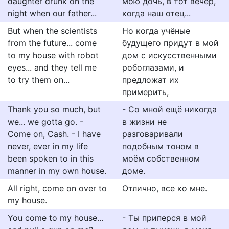
daughter drunk on the
мою дочь, в тот вечер,
night when our father...
когда наш отец...
But when the scientists
Но когда учёные
from the future... come
будущего придут в мой
to my house with robot
дом с искусственными
eyes... and they tell me
робоглазами, и
to try them on...
предложат их
примерить,
Thank you so much, but
- Со мной ещё никогда
we... we gotta go. -
в жизни не
Come on, Cash. - I have
разговаривали
never, ever in my life
подобным тоном в
been spoken to in this
моём собственном
manner in my own house.
доме.
All right, come on over to
Отлично, все ко мне.
my house.
You come to my house...
- Ты приперся в мой