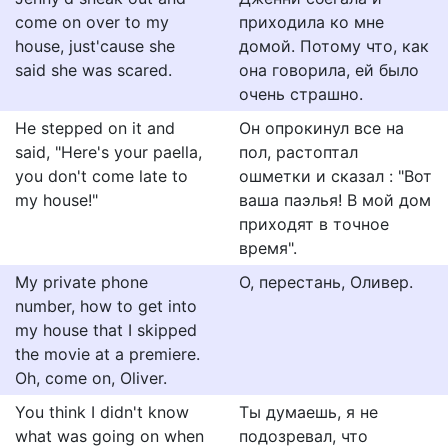
come on over to my
приходила ко мне
house, just'cause she
домой. Потому что, как
said she was scared.
она говорила, ей было
очень страшно.
He stepped on it and
Он опрокинул все на
said, "Here's your paella,
пол, растоптал
you don't come late to
ошметки и сказал : "Вот
my house!"
ваша паэлья! В мой дом
приходят в точное
время".
My private phone
О, перестань, Оливер.
number, how to get into
my house that I skipped
the movie at a premiere.
Oh, come on, Oliver.
You think I didn't know
Ты думаешь, я не
what was going on when
подозревал, что