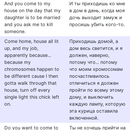
And you come to my
И ты приходишь ко мне
house on the day that my
в дом в день, когда моя
daughter is to be married
дочь выходит замуж и
and you ask me to kill
просишь убить кого-то.
someone.
Come home, house all lit
Приходишь домой, а
up, and my job,
дом весь светится, и я
apparently because...
должен, наверно,
because my
потому что... потому
chromosomes happen to
что моим хромосомам
be different cause I then
посчастливилось
gotta walk through that
отличиться я должен
house, turn off every
пройти по всему этому
single light this chick left
дому, и выключить
on.
каждую лампу, которую
эта курица оставила
включенной.
Do you want to come to
Ты не хочешь прийти на