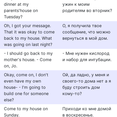
dinner at my
ужин к моим
parents'house on
родителям во вторник?
Tuesday?
Oh, I got your message.
О, я получила твое
That it was okay to come
сообщение, что можно
back to my house. What
вернуться в мой дом.
was going on last night?
- I should go back to my
- Мне нужен кислород
mother's house. - Come
и набор для интубации.
on, Jo.
Okay, come on, I don't
Ой, да ладно, у меня и
even have my own
своего-то дома нет а я
house- - I'm going to
буду строить дом
build one for someone
кому-то?
else?
Come to my house on
Приходи ко мне домой
Sunday.
в воскресенье.