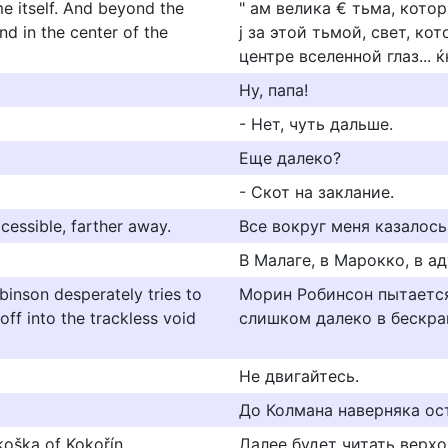
me itself. And beyond the
" ам велика € тьма, котор
nd in the center of the
ј за этой тьмой, свет, ко
центре вселенной глаз... ќ
Ну, папа!
- Нет, чуть дальше.
Еще далеко?
- Скот на заклание.
essible, farther away.
Все вокруг меня казалос
В Малаге, в Марокко, в ад
obinson desperately tries to
Морин Робинсон пытается 
off into the trackless void
слишком далеко в бескра
Не двигайтесь.
До Колмана наверняка ос
okoška of Kokořín.
Далее будет читать верх