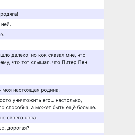
родяга!
 ней.
е.
шло далеко, но кок сказал мне, что
ему, что тот слышал, что Питер Пен
ь моя настоящая родина.
осто уничтожить его... настолько,
то способна, а может быть ещё больше.
ше своего носа.
шо, дорогая?