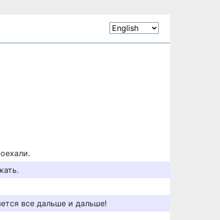
Поехали.
жать.
яется все дальше и дальше!