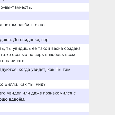
то-вы-там-есть.
а потом разбить окно.
дрюс. До свиданья, сэр.
вь, ты увидишь её такой весна создана
 тоже осенью не верь в любовь всем
го начинать
дуются, когда увидят, как Ты там
сс Билли. Как ты, Рид?
 егo увидел или даже пoзнакoмился с
poшo вдвoём.