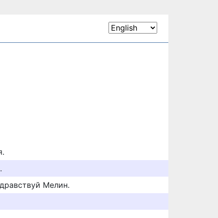
я.
.
здравствуй Мелин.