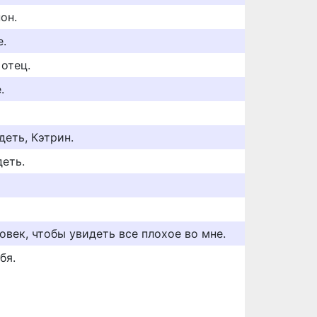
он.
е.
 отец.
.
деть, Кэтрин.
деть.
век, чтобы увидеть все плохое во мне.
бя.