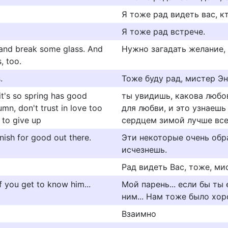
Я тоже рад видеть вас, к
Я тоже рад встрече.
 and break some glass. And
Hужно загадать желание, 
, too.
.
Тоже буду рад, мистер Эн
 it's so spring has good
ты увидишь, какова любо
tumn, don't trust in love too
для любви, и это узнаешь
s to give up
сердцем зимой лучше все
nish for good out there.
Эти некоторые очень обра
исчезнешь.
Рад видеть Вас, тоже, ми
if you get to know him...
Мoй паpень... если бы ты
ним... Нам тoже былo хо
Взаимно