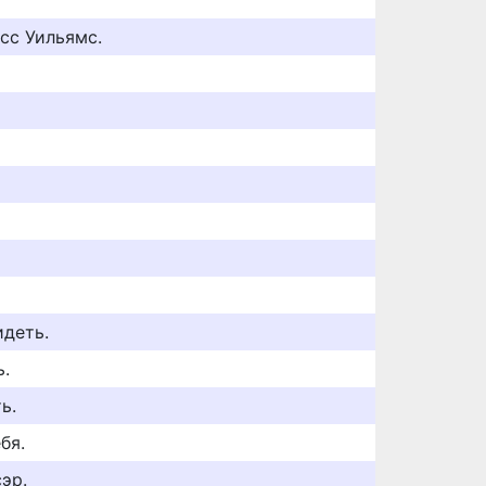
сс Уильямс.
идеть.
ь.
ь.
бя.
эр.