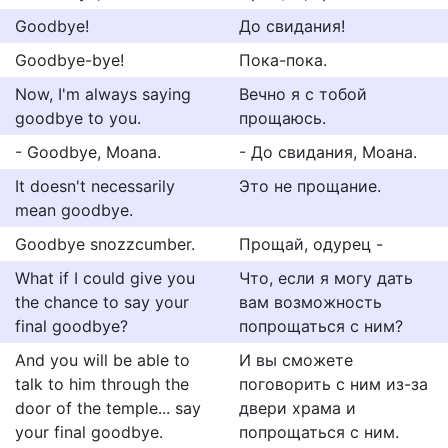
Goodbye!
До свидания!
Goodbye-bye!
Пока-пока.
Now, I'm always saying
Вечно я с тобой
goodbye to you.
прощаюсь.
- Goodbye, Moana.
- До свидания, Моана.
It doesn't necessarily
Это не прощание.
mean goodbye.
Goodbye snozzcumber.
Прощай, одурец -
What if I could give you
Что, если я могу дать
the chance to say your
вам возможность
final goodbye?
попрощаться с ним?
And you will be able to
И вы сможете
talk to him through the
поговорить с ним из-за
door of the temple... say
двери храма и
your final goodbye.
попрощаться с ним.