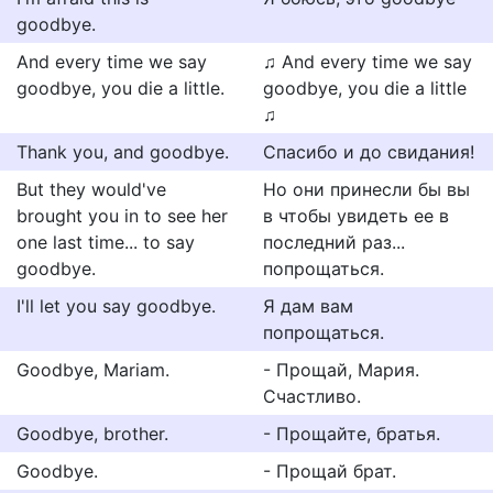
goodbye.
And every time we say
♫ And every time we say
goodbye, you die a little.
goodbye, you die a little
♫
Thank you, and goodbye.
Спасибо и до свидания!
But they would've
Но они принесли бы вы
brought you in to see her
в чтобы увидеть ее в
one last time... to say
последний раз...
goodbye.
попрощаться.
I'll let you say goodbye.
Я дам вам
попрощаться.
Goodbye, Mariam.
- Прощай, Мария.
Счастливо.
Goodbye, brother.
- Прощайте, братья.
Goodbye.
- Прощай брат.