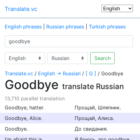
Translate.vc
English phrases
|
Russian phrases
|
Turkish phrases
Search
Translate.vc
/
English → Russian
/
[ G ]
/ Goodbye
Goodbye
translate Russian
13,710 parallel translation
Goodbye, hatter.
Прощай, Шляпник.
Goodbye, Alice.
Прощай, Алиса.
Goodbye.
До свидания.
I'm afraid this is
Я боюсь, это goodbye