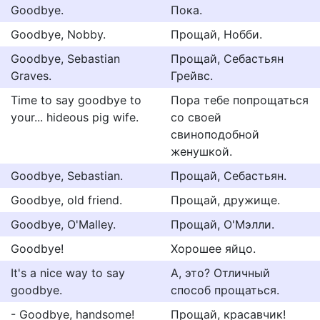
Goodbye.
Пока.
Goodbye, Nobby.
Прощай, Нобби.
Goodbye, Sebastian
Прощай, Себастьян
Graves.
Грейвс.
Time to say goodbye to
Пора тебе попрощаться
your... hideous pig wife.
со своей
свиноподобной
женушкой.
Goodbye, Sebastian.
Прощай, Себастьян.
Goodbye, old friend.
Прощай, дружище.
Goodbye, O'Malley.
Прощай, O'Мэлли.
Goodbye!
Хорошее яйцо.
It's a nice way to say
А, это? Отличный
goodbye.
способ прощаться.
- Goodbye, handsome!
Прощай, красавчик!