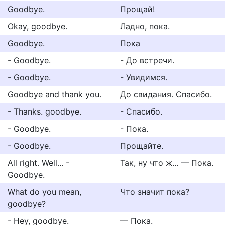
Goodbye.
Прощай!
Okay, goodbye.
Ладно, пока.
Goodbye.
Пока
- Goodbye.
- До встречи.
- Goodbye.
- Увидимся.
Goodbye and thank you.
До свидания. Спасибо.
- Thanks. goodbye.
- Спасибо.
- Goodbye.
- Пока.
- Goodbye.
Прощайте.
All right. Well... -
Так, ну что ж... — Пока.
Goodbye.
What do you mean,
Что значит пока?
goodbye?
- Hey, goodbye.
— Пока.