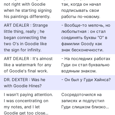
not right with Goodie
так, когда он начал
when he starting signing
подписывать свои
his paintings differently.
работы по-новому.
ART DEALER : Strange
- Вообще-то мелочь, но
little thing, really ; he
любопытная : он стал
began connecting the
соединять буквы "О" в
two O's in Goodie like
фамилии Gооdу как
the sign for infinity.
знак бесконечности.
ART DEALER : It's almost
- На последних работах
like a watermark for any
Гуди он стал буквально
of Goodie's final work.
водяным знаком.
DR. DEXTER : Was he
- Он был у Гуди Хайнса?
with Goodie Hines?
I wasn't paying attention.
Сосредоточился на
I was concentrating on
записях и подпустил
my notes, and I let
Гуди слишком близко...
Goodie get too close...