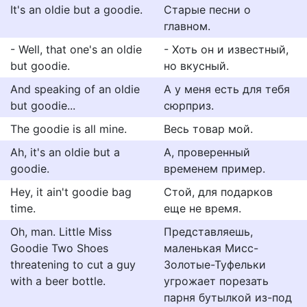
It's an oldie but a goodie.
Старые песни о
главном.
- Well, that one's an oldie
- Хоть он и известный,
but goodie.
но вкусный.
And speaking of an oldie
А у меня есть для тебя
but goodie...
сюрприз.
The goodie is all mine.
Весь товар мой.
Ah, it's an oldie but a
А, проверенный
goodie.
временем пример.
Hey, it ain't goodie bag
Стой, для подарков
time.
еще не время.
Oh, man. Little Miss
Представляешь,
Goodie Two Shoes
маленькая Мисс-
threatening to cut a guy
Золотые-Туфельки
with a beer bottle.
угрожает порезать
парня бутылкой из-под