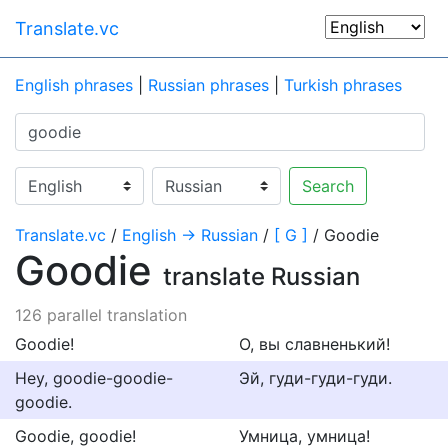
Translate.vc
English phrases
|
Russian phrases
|
Turkish phrases
Search
Translate.vc
/
English → Russian
/
[ G ]
/ Goodie
Goodie
translate Russian
126 parallel translation
Goodie!
О, вы славненький!
Hey, goodie-goodie-
Эй, гуди-гуди-гуди.
goodie.
Goodie, goodie!
Умница, умница!