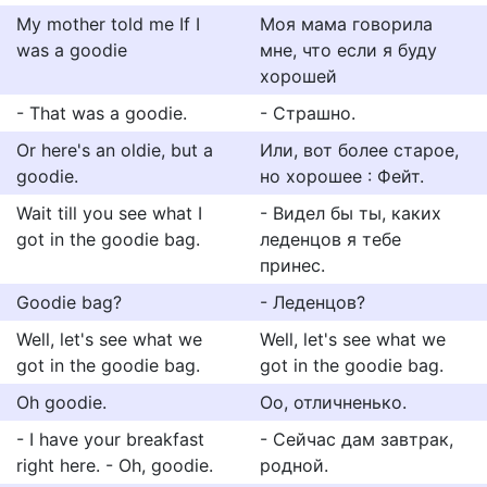
My mother told me If I
Моя мама говорила
was a goodie
мне, что если я буду
хорошей
- That was a goodie.
- Страшно.
Or here's an oldie, but a
Или, вот более старое,
goodie.
но хорошее : Фейт.
Wait till you see what I
- Видел бы ты, каких
got in the goodie bag.
леденцов я тебе
принес.
Goodie bag?
- Леденцов?
Well, let's see what we
Well, let's see what we
got in the goodie bag.
got in the goodie bag.
Oh goodie.
Оо, отличненько.
- I have your breakfast
- Сейчас дам завтрак,
right here. - Oh, goodie.
родной.