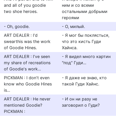
and all of you goodie
ним и со всеми
two shoe heroes.
остальными добрыми
героями
- Oh, goodie.
- О, милый.
ART DEALER : I'd
- Я мог бы поклясться,
swearthis was the work
что это кисть Гуди
of Goodie Hines.
Хайнса.
ART DEALER : I've seen
- Я видел много картин
my share of recreations
"под" Гуди...
of Goodie's work...
PlCKMAN : I don't even
- Я даже не знаю, кто
know who Goodie Hines
такой Гуди Хайнс.
is...
ART DEALER : He never
- И он ни разу не
mentioned Goodie?
заговорил о Гуди?
PlCKMAN :