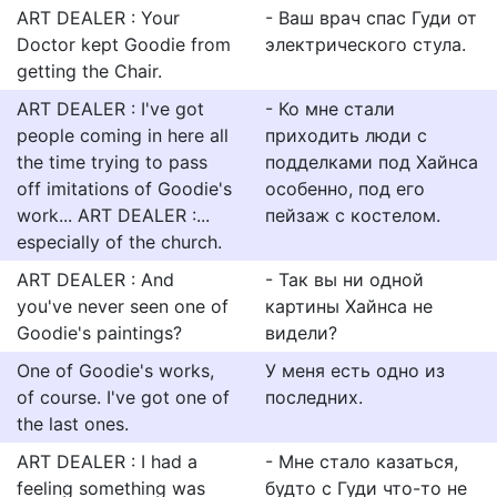
ART DEALER : Your
- Ваш врач спас Гуди от
Doctor kept Goodie from
электрического стула.
getting the Chair.
ART DEALER : I've got
- Ко мне стали
people coming in here all
приходить люди с
the time trying to pass
подделками под Хайнса
off imitations of Goodie's
особенно, под его
work... ART DEALER :...
пейзаж с костелом.
especially of the church.
ART DEALER : And
- Так вы ни одной
you've never seen one of
картины Хайнса не
Goodie's paintings?
видели?
One of Goodie's works,
У меня есть одно из
of course. I've got one of
последних.
the last ones.
ART DEALER : I had a
- Мне стало казаться,
feeling something was
будто с Гуди что-то не