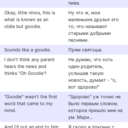
пива.
Okay, little ninos, this is
Ну что ж, мои
what is known as an
маленькие друзья это
oldie but goodie.
то, что называют
старыми добрыми
песнями.
Sounds like a goodie.
Прям святоша.
I don't think any parent
Не думаю, что хоть
hears the news and
один родитель,
thinks "Oh Goodie"!
услышав такую
новость, думает - "о,
вот здорово!"
"Goodie" wasn't the first
"Здорово" уж точно не
word that came to my
было первым словом,
mind.
которое пришло мне на
ум. Мэри...
And I'll put an end to him
Я скоро я покончу с