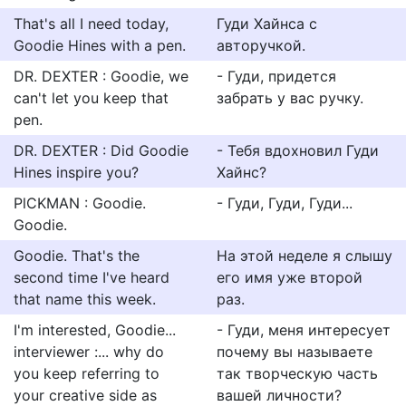
That's all I need today,
Гуди Хайнса с
Goodie Hines with a pen.
авторучкой.
DR. DEXTER : Goodie, we
- Гуди, придется
can't let you keep that
забрать у вас ручку.
pen.
DR. DEXTER : Did Goodie
- Тебя вдохновил Гуди
Hines inspire you?
Хайнс?
PlCKMAN : Goodie.
- Гуди, Гуди, Гуди...
Goodie.
Goodie. That's the
На этой неделе я слышу
second time I've heard
его имя уже второй
that name this week.
раз.
I'm interested, Goodie...
- Гуди, меня интересует
interviewer :... why do
почему вы называете
you keep referring to
так творческую часть
your creative side as
вашей личности?