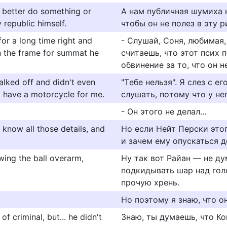
e better do something or
А нам публичная шумиха н
republic himself.
чтобы он не полез в эту 
 for a long time right and
- Слушай, Соня, любимая,
in the frame for summat he
считаешь, что этот псих 
обвинение за то, что он н
 walked off and didn't even
"Tебе нельзя". Я слез с е
't have a motorcycle for me.
слyшaть, пoтoмy чтo y нe
- Он этого не делал...
 know all those details, and
Но если Нейт Перски этог
и зачем ему опускаться д
owing the ball overarm,
Ну так вот Райан — не ду
подкидывать шар над гол
прочую хрень.
Но поэтому я знаю, что он
 criminal, but... he didn't
Знаю, ты думаешь, что Кон