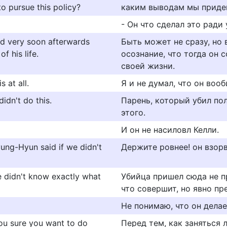
to pursue this policy?
каким выводам мы придем
- Он что сделал это ради
sed very soon afterwards
Быть может не сразу, но
f his life.
осознание, что тогда он
своей жизни.
s at all.
Я и не думал, что он воо
idn't do this.
Парень, который убил пол
этого.
И он не насиловл Келли.
 Kyung-Hyun said if we didn't
Держите ровнее! он взорв
e didn't know exactly what
Убийца пришел сюда не пр
что совершит, но явно пр
Не понимаю, что он делает
you sure you want to do
Перед тем, как заняться 