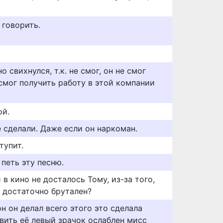
 говорить.
 свихнулся, т.к. не смог, он не смог
 смог получить работу в этой компании
ой.
 сделали. Даже если он наркоман.
тупит.
 петь эту песню.
 в кино не досталось Тому, из-за того,
е достаточно брутален?
он он делал всего этого это сделала
вить её левый зрачок ослаблен мисс