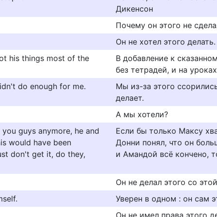
Дикенсон
Почему он этого не сдел
Он не хотел этого делать.
got his things most of the
В добавление к сказанном
без тетрадей, и на урока
didn't do enough for me.
Мы из-за этого ссорились
делает.
А мы хотели?
th you guys anymore, he and
Если бы только Максу хва
his would have been
Донни понял, что он боль
t don't get it, do they,
и Амандой всё кончено, т
Он не делал этого со это
mself.
Уверен в одном : он сам э
Он не имел права этого д