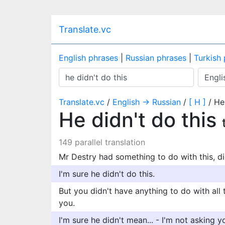
Translate.vc
English phrases
|
Russian phrases
|
Turkish
Translate.vc
/
English → Russian
/
[ H ]
/ He 
He didn't do this
149 parallel translation
Mr Destry had something to do with this, di
I'm sure he didn't do this.
But you didn't have anything to do with all 
you.
I'm sure he didn't mean... - I'm not asking 