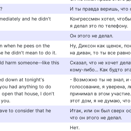
s?
И ты правда веришь, что 
ediately and he didn't
Конгрессмен хотел, чтобы
я делал это по телефону.
Он этого не делал.
ven when he pees on the
Ну, Диксон как щенок, п
e he didn't mean to do it.
на диван, то ты все равн
uld harm someone--like this
Сказал, что не хочет дел
кому-либо... Как будто э
ed down at tonight's
- Возможно ты не знал, и
t you had anything to do
голосование, я уверена, 
to open that house, I don't
принимал в этом участие..
 you.
этот дом, я не думаю, что
ave to consider that he
Итак, или он был сверх 
что он этого не делал.
Нет.