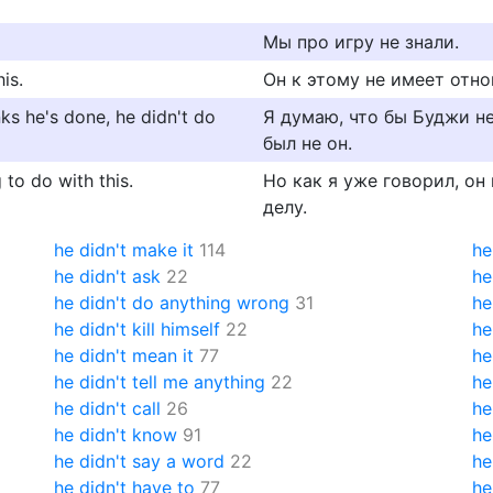
Мы про игру не знали.
is.
Он к этому не имеет отно
nks he's done, he didn't do
Я думаю, что бы Буджи не
был не он.
 to do with this.
Но как я уже говорил, он
делу.
he didn't make it
114
he
he didn't ask
22
he
he didn't do anything wrong
31
he
he didn't kill himself
22
he
he didn't mean it
77
he
he didn't tell me anything
22
he
he didn't call
26
he
he didn't know
91
he
he didn't say a word
22
he
he didn't have to
77
he