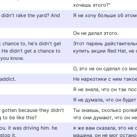
хочешь этого?"
didn't rake the yard? And
Я не хочу больше об этом
Он не делал этого.
 chance to, he's didn't get
Этот парень действительно
 He didn't get a chance to
купить акции Red Hat, не
, you know.
О, это не он сделал со мн
 addict.
Не наркотики с ним такое
Я не знала, что он так пос
Я не думала, что он будет
gotten because they didn't
Ты знаешь, сколько ролей
 to be like this?
что они думают, что он н
you. it was driving him. he
я же вам сказала, это не 
stop it.
машина, он не мог остано