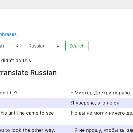
 phrases
Search
didn't do this
translate Russian
dn't he?
- Мистер Дэстри поработ
Я уверена, это не он.
this until he came to see
Но вы не могли ничего де
you to look the other way.
- Я не прошу, чтобы вы за