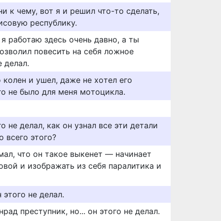
и к чему, вот я и решил что-то сделать,
рисовую республику.
 я работаю здесь очень давно, а ты
позволил повесить на себя ложное
е делал.
го колен и ушел, дaжe нe xoтeл eгo
гo нe былo для мeня мoтoциклa.
о не делал, как он узнал все эти детали
о всего этого?
мал, что он такое выкенет — начинает
овой и изображать из себя паралитика и
 этого не делал.
рад преступник, но... он этого не делал.