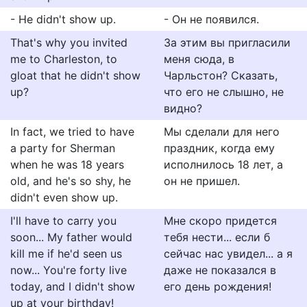
- He didn't show up.
- Он не появился.
That's why you invited
За этим вы пригласили
me to Charleston, to
меня сюда, в
gloat that he didn't show
Чарльстон? Сказать,
up?
что его не слышно, не
видно?
In fact, we tried to have
Мы сделали для него
a party for Sherman
праздник, когда ему
when he was 18 years
исполнилось 18 лет, а
old, and he's so shy, he
он не пришел.
didn't even show up.
I'll have to carry you
Мне скоро придется
soon... My father would
тебя нести... если б
kill me if he'd seen us
сейчас нас увидел... а я
now... You're forty live
даже не показался в
today, and I didn't show
его день рождения!
up at your birthday!