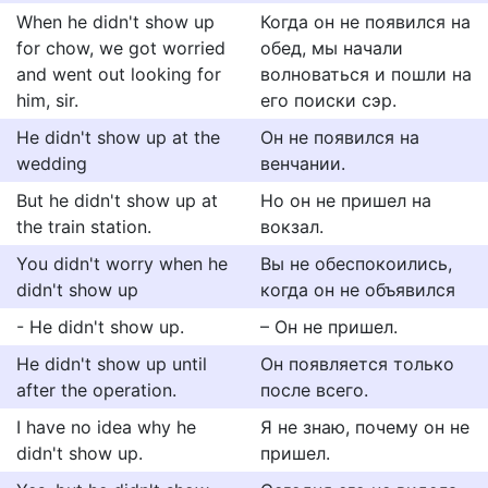
When he didn't show up
Когда он не появился на
for chow, we got worried
обед, мы начали
and went out looking for
волноваться и пошли на
him, sir.
его поиски сэр.
He didn't show up at the
Он не появился на
wedding
венчании.
But he didn't show up at
Но он не пришел на
the train station.
вокзал.
You didn't worry when he
Вы не обеспокоились,
didn't show up
когда он не объявился
- He didn't show up.
– Он не пришел.
He didn't show up until
Он появляется только
after the operation.
после всего.
I have no idea why he
Я не знаю, почему он не
didn't show up.
пришел.