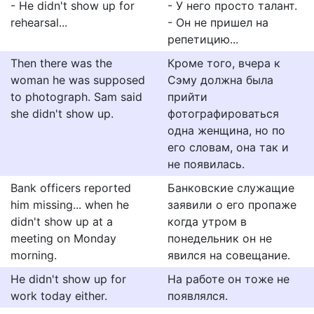
- He didn't show up for
- У него просто талант.
rehearsal...
- Он не пришел на
репетицию...
Then there was the
Кроме того, вчера к
woman he was supposed
Сэму должна была
to photograph. Sam said
прийти
she didn't show up.
фотографироваться
одна женщина, но по
его словам, она так и
не появилась.
Bank officers reported
Банковские служащие
him missing... when he
заявили о его пропаже
didn't show up at a
когда утром в
meeting on Monday
понедельник он не
morning.
явился на совещание.
He didn't show up for
На работе он тоже не
work today either.
появлялся.