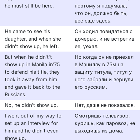
he must still be here.
поэтому я подумала,
что он, должно быть,
все еще здесь.
He came to see his
Он ходил повидаться с
daughter, and when she
дочерью, и не встретив
didn't show up, he left.
ее, уехал.
But when he didn't't
Но когда он не приехал
show up in Manila in'75
в Маниллу в 75м на
to defend his title, they
защиту титула, титул у
took it away from him
него забрали и вернули
and gave it back to the
его русским.
Russians.
No, he didn't show up.
Нет, даже не показался.
I went out of my way to
Смотришь телевизор,
set up an interview for
куришь, как паровоз, не
him and he didn't even
выходишь из дома.
show up.