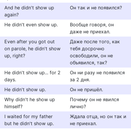
And he didn't show up
Он так и не появился?
again?
He didn't even show up.
Вообще говоря, он
даже не приехал.
Even after you got out
Даже после того, как
on parole, he didn't show
тебя досрочно
up, right?
освободили, он не
объявился, так?
He didn't show up... for 2
Он ни разу не появился
days.
за 2 дня.
He didn't show up.
Он не пришёл.
Why didn't he show up
Почему он не явился
himself?
лично?
I waited for my father
Ждала отца, но он так и
but he didn't show up.
не приехал.