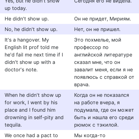
Yes, but he didn't show
Сегодня его не видела.
up today.
He didn't show up.
Он не придет, Мириям.
No, he didn't show up.
Нет, он не пришел.
It's a hangover. My
Это похмелье, мой
English lit prof told me
профессор по
he'd fail me next time if I
английской литературе
didn't show up with a
сказал мне, что он
doctor's note.
завалит меня, если я не
появлюсь с справкой от
врача.
When he didn't show up
Когда он не показался
for work, I went by his
на работе вчера, я
place and I found him
подумала, где он может
drowning in self-pity and
быть и нашла его среди
tequila.
рюмок с тэкилой.
We once had a pact to
Мы когда-то