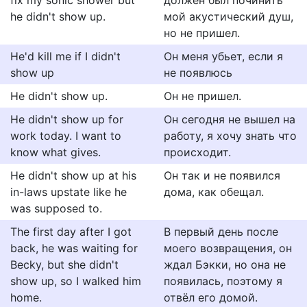
fix my sonic shower but
должен был починить
he didn't show up.
мой акустический душ,
но не пришел.
He'd kill me if I didn't
Он меня убьет, если я
show up
не появлюсь
He didn't show up.
Он не пришел.
He didn't show up for
Он сегодня не вышел на
work today. I want to
работу, я хочу знать что
know what gives.
происходит.
He didn't show up at his
Он так и не появился
in-laws upstate like he
дома, как обещал.
was supposed to.
The first day after I got
В первый день после
back, he was waiting for
моего возвращения, он
Becky, but she didn't
ждал Бэкки, но она не
show up, so I walked him
появилась, поэтому я
home.
отвёл его домой.