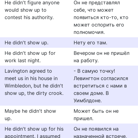
He didn't figure anyone
Он не представлял
would show up to
себе, что может
contest his authority.
появиться кто-то, кто
может оспорить его
полномочия.
He didn't show up.
Нету его там.
He didn't show up for
Вечером он не пришёл
work last night.
на работу.
Lavington agreed to
- В самую точку!
meet us in his house in
Левингтон согласился
Wimbledon, but he didn't
встретиться с нами в
show up, the dirty crook.
своем доме. В
Уимблдоне.
Maybe he didn't show
Может быть он не
up.
пришел.
He didn't show up for his
Он не появился на
appointment. I assumed
назначенной встрече,