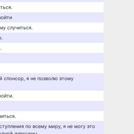
ться.
зойти
му случиться.
о.
.
 спонсор, я не позволю этому
зойти.
читься.
ступления по всему миру, я не могу это
 одной женщины.