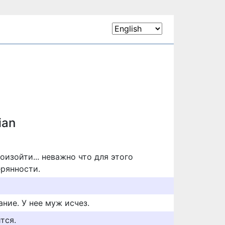
ian
оизойти... неважно что для этого
ерянности.
ние. У нее муж исчез.
тся.