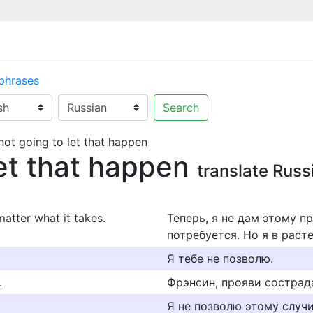
 phrases
Search
not going to let that happen
let that happen
translate Russ
matter what it takes.
Теперь, я не дам этому пр
потребуется. Но я в раст
Я тебе не позволю.
.
Фрэнсин, прояви сострада
Я не позволю этому случи