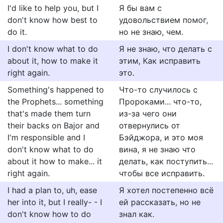
I'd like to help you, but I
Я бы вам с
don't know how best to
удовольствием помог,
do it.
но не знаю, чем.
I don't know what to do
Я не знаю, что делать с
about it, how to make it
этим, Как исправить
right again.
это.
Something's happened to
Что-то случилось с
the Prophets... something
Пророками... что-то,
that's made them turn
из-за чего они
their backs on Bajor and
отвернулись от
I'm responsible and I
Бэйджора, и это моя
don't know what to do
вина, я не знаю что
about it how to make... it
делать, как поступить...
right again.
чтобы все исправить.
I had a plan to, uh, ease
Я хотел постепенно всё
her into it, but I really- - I
ей рассказать, но не
don't know how to do
знал как.