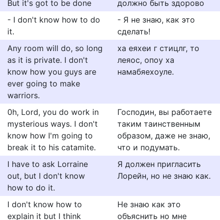
But it's got to be done
должно быть здорово
- I don't know how to do
- Я не знаю, как это
it.
сделать!
Any room will do, so long
ха еяхеи г стицлг, то
as it is private. I don't
леяос, опоу ха
know how you guys are
намабяехоуле.
ever going to make
warriors.
0h, Lord, you do work in
Господин, вы работаете
mysterious ways. I don't
таким таинственным
know how I'm going to
образом, даже не знаю,
break it to his catamite.
что и подумать.
I have to ask Lorraine
Я должен пригласить
out, but I don't know
Лорейн, но не знаю как.
how to do it.
I don't know how to
Не знаю как это
explain it but I think
объяснить но мне