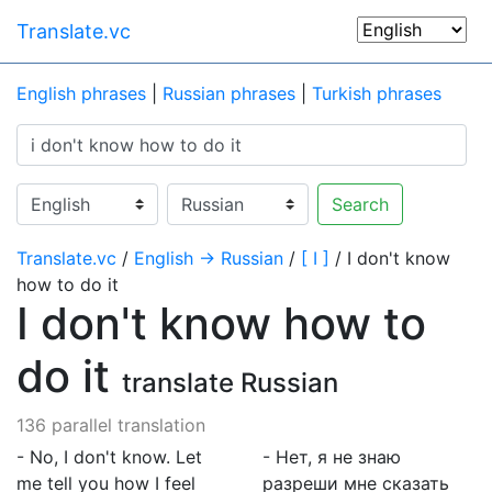
Translate.vc
English phrases
|
Russian phrases
|
Turkish phrases
Search
Translate.vc
/
English → Russian
/
[ I ]
/ I don't know
how to do it
I don't know how to
do it
translate Russian
136 parallel translation
- No, I don't know. Let
- Нет, я не знаю
me tell you how I feel
разреши мне сказать