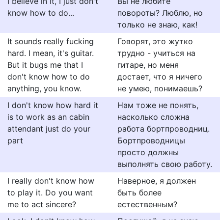
I believe in it, I just don't
Вы не любите
know how to do...
повороты? Люблю, но
только не знаю, как!
It sounds really fucking
Говорят, это жутко
hard. I mean, it's guitar.
трудно - учиться на
But it bugs me that I
гитаре, но меня
don't know how to do
достает, что я ничего
anything, you know.
не умею, понимаешь?
I don't know how hard it
Нам тоже не понять,
is to work as an cabin
насколько сложна
attendant just do your
работа бортпроводниц.
part
Бортпроводницы
просто должны
выполнять свою работу.
I really don't know how
Наверное, я должен
to play it. Do you want
быть более
me to act sincere?
естественным?