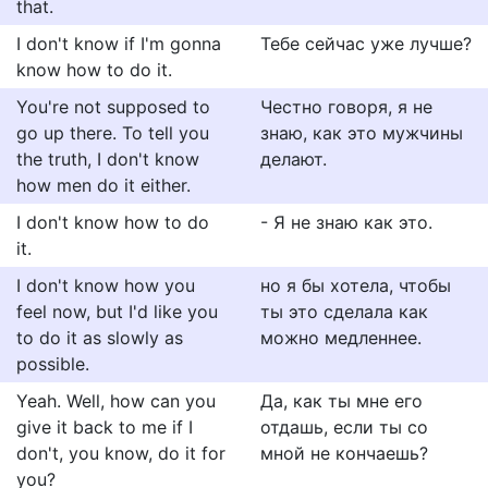
that.
I don't know if I'm gonna
Тебе сейчас уже лучше?
know how to do it.
You're not supposed to
Честно говоря, я не
go up there. To tell you
знаю, как это мужчины
the truth, I don't know
делают.
how men do it either.
I don't know how to do
- Я не знаю как это.
it.
I don't know how you
но я бы хотела, чтобы
feel now, but I'd like you
ты это сделала как
to do it as slowly as
можно медленнее.
possible.
Yeah. Well, how can you
Да, как ты мне его
give it back to me if I
отдашь, если ты со
don't, you know, do it for
мной не кончаешь?
you?