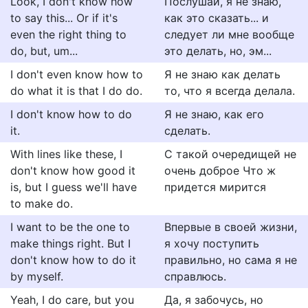
Look, I don't know how
Послушай, я не знаю,
to say this... Or if it's
как это сказать... и
even the right thing to
следует ли мне вообще
do, but, um...
это делать, но, эм...
I don't even know how to
Я не знаю как делать
do what it is that I do do.
то, что я всегда делала.
I don't know how to do
Я не знаю, как его
it.
сделать.
With lines like these, I
С такой очередищей не
don't know how good it
очень доброе Что ж
is, but I guess we'll have
придется мирится
to make do.
I want to be the one to
Впервые в своей жизни,
make things right. But I
я хочу поступить
don't know how to do it
правильно, но сама я не
by myself.
справлюсь.
Yeah, I do care, but you
Да, я забочусь, но