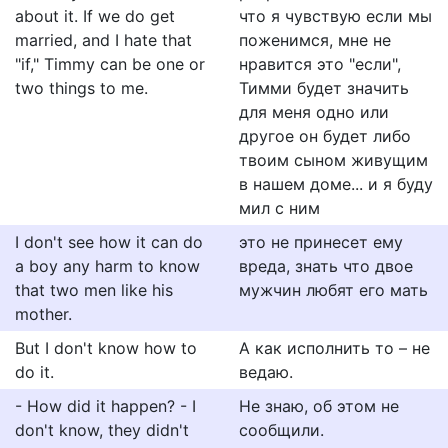
about it. If we do get
что я чувствую если мы
married, and I hate that
поженимся, мне не
"if," Timmy can be one or
нравится это "если",
two things to me.
Тимми будет значить
для меня одно или
другое он будет либо
твоим сыном живущим
в нашем доме... и я буду
мил с ним
I don't see how it can do
это не принесет ему
a boy any harm to know
вреда, знать что двое
that two men like his
мужчин любят его мать
mother.
But I don't know how to
А как исполнить то – не
do it.
ведаю.
- How did it happen? - I
Не знаю, об этом не
don't know, they didn't
сообщили.