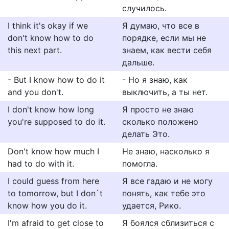
случилось.
I think it's okay if we
Я думаю, что все в
don't know how to do
порядке, если мы не
this next part.
знаем, как вести себя
дальше.
- But I know how to do it
- Но я знаю, как
and you don't.
выключить, а ты нет.
I don't know how long
Я просто не знаю
you're supposed to do it.
сколько положено
делать Это.
Don't know how much I
Не знаю, насколько я
had to do with it.
помогла.
I could guess from here
Я все гадаю и не могу
to tomorrow, but I don`t
понять, как тебе это
know how you do it.
удается, Рико.
I'm afraid to get close to
Я боялся сблизиться с