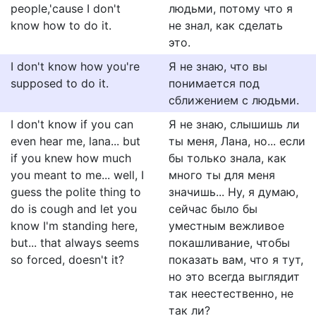
people,'cause I don't
людьми, потому что я
know how to do it.
не знал, как сделать
это.
I don't know how you're
Я не знаю, что вы
supposed to do it.
понимается под
сближением с людьми.
I don't know if you can
Я не знаю, слышишь ли
even hear me, lana... but
ты меня, Лана, но... если
if you knew how much
бы только знала, как
you meant to me... well, I
много ты для меня
guess the polite thing to
значишь... Ну, я думаю,
do is cough and let you
сейчас было бы
know I'm standing here,
уместным вежливое
but... that always seems
покашливание, чтобы
so forced, doesn't it?
показать вам, что я тут,
но это всегда выглядит
так неестественно, не
так ли?