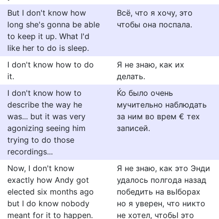
But I don't know how
Всё, что я хочу, это
long she's gonna be able
чтобы она поспала.
to keep it up. What I'd
like her to do is sleep.
I don't know how to do
Я не знаю, как их
it.
делать.
I don't know how to
Ќо было очень
describe the way he
мучительно наблюдать
was... but it was very
за ним во врем € тех
agonizing seeing him
записей.
trying to do those
recordings...
Now, I don't know
Я не знаю, как это Энди
exactly how Andy got
удалось полгода назад
elected six months ago
победить на вьIборах
but I do know nobody
но я уверен, что никто
meant for it to happen.
не хотел, чтобьI это