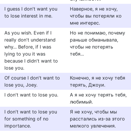
I guess I don't want you
Наверное, я не xочу,
to lose interest in me.
чтобы вы потеряли ко
мне интерес.
As you wish. Even if I
Но не понимаю, почему
really don't understand
раньше обманывала,
why... Before, if I was
чтобы не потерять
lying to you it was
тебя...
because I didn't want to
lose you.
Of course I don't want to
Конечно, я не хочу тебя
lose you, Joey.
терять, Джоуи.
I don't want to lose you.
А я не хочу терять тебя,
любимый.
I don't want to lose you
Я не хочу, чтобы мы
for something of no
расстались из-за этого
importance.
мелкого увлечения.