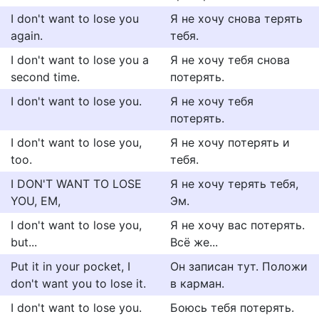
I don't want to lose you
Я не хочу снова терять
again.
тебя.
I don't want to lose you a
Я не хочу тебя снова
second time.
потерять.
I don't want to lose you.
Я не хочу тебя
потерять.
I don't want to lose you,
Я не хочу потерять и
too.
тебя.
I DON'T WANT TO LOSE
Я не хочу терять тебя,
YOU, EM,
Эм.
I don't want to lose you,
Я не хочу вас потерять.
but...
Всё же...
Put it in your pocket, I
Он записан тут. Положи
don't want you to lose it.
в карман.
I don't want to lose you.
Боюсь тебя потерять.