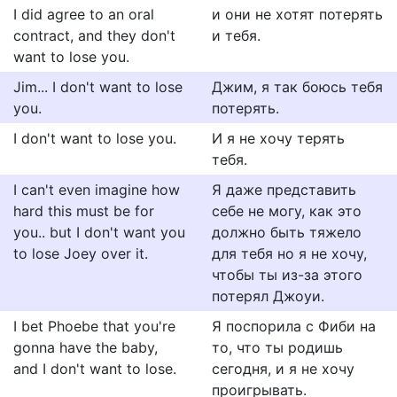
I did agree to an oral
и они не хотят потерять
contract, and they don't
и тебя.
want to lose you.
Jim... I don't want to lose
Джим, я так боюсь тебя
you.
потерять.
I don't want to lose you.
И я не хочу терять
тебя.
I can't even imagine how
Я даже представить
hard this must be for
себе не могу, как это
you.. but I don't want you
должно быть тяжело
to lose Joey over it.
для тебя но я не хочу,
чтобы ты из-за этого
потерял Джоуи.
I bet Phoebe that you're
Я поспорила с Фиби на
gonna have the baby,
то, что ты родишь
and I don't want to lose.
сегодня, и я не хочу
проигрывать.