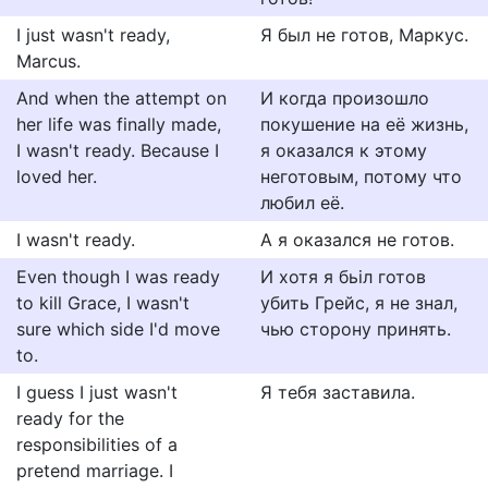
I just wasn't ready,
Я был не готов, Маркус.
Marcus.
And when the attempt on
И когда произошло
her life was finally made,
покушение на её жизнь,
I wasn't ready. Because I
я оказался к этому
loved her.
неготовым, потому что
любил её.
I wasn't ready.
А я оказался не готов.
Even though I was ready
И хотя я бьiл готов
to kill Grace, I wasn't
убить Грейс, я не знал,
sure which side I'd move
чью сторону принять.
to.
I guess I just wasn't
Я тебя заставила.
ready for the
responsibilities of a
pretend marriage. I