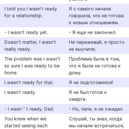
I told you I wasn't ready
Я с самого начала
for a relationship.
говорила, что не готова
к новым отношениям.
- I wasn't ready yet.
- Я еще не закончил.
Doesn't matter, I wasn't
Не переживай, я просто
really ready.
не выучила.
The problem was I wasn't
Проблема была в том,
so sure I was ready to be
что я была не готова к
home.
дому.
I wasn't ready for that.
Я не подготовился!
I wasn't ready.
Я не был готов к
смерти.
- I wasn " t ready, Dad.
- Но, папа, я не ожидал.
You knew when we
Слушай, ты знал, когда
started seeing each
мы начали встречаться,