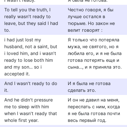
I wasn't ready.
Я была не готова.
To tell you the truth, I
Честно говоря, я бы
really wasn't ready to
лучше остался в
leave, but they said I had
тюрьме. Но закон не
to.
велит говорят :
i had just lost my
Я только что потеряла
husband, not a saint, but
мужа, не святого, но я
i loved him, and i wasn't
любила его, и я не была
ready to lose both him
готова потерять еще и
and my son... so i
сына..., и я приняла это.
accepted it.
And I wasn't ready to do
И я была не готова
it.
сделать это.
And he didn't pressure
И он не давил на меня,
me to sleep with him
переспать с ним, когда
when I wasn't ready that
я не была готова почти
whole first year.
весь первый год.