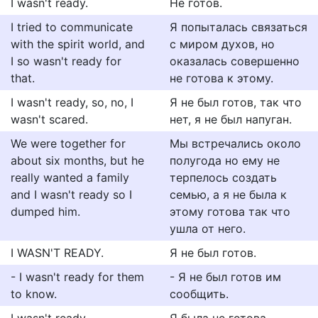
I wasn't ready.
Не готов.
I tried to communicate
Я попыталась связаться
with the spirit world, and
с миром духов, но
I so wasn't ready for
оказалась совершенно
that.
не готова к этому.
I wasn't ready, so, no, I
Я не был готов, так что
wasn't scared.
нет, я не был напуган.
We were together for
Мы встречались около
about six months, but he
полугода но ему не
really wanted a family
терпелось создать
and I wasn't ready so I
семью, а я не была к
dumped him.
этому готова так что
ушла от него.
I WASN'T READY.
Я не был готов.
- I wasn't ready for them
- Я нe был готов им
to know.
сообщить.