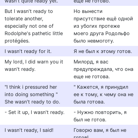
wasn't quite ready yet.
еще не готово.
But I wasn't ready to
Но вынести
tolerate another,
присутствие ещё одной
especially not one of
из убогих протеже
Rodolphe's pathetic little
моего друга Родольфо
protégées.
было невмоготу.
I wasn't ready for it.
Я не был к этому готов.
My lord, I did warn you it
Милорд, я вас
wasn't ready.
предупреждала, что она
еще не готова.
"I think i pressured her
" Кажется, я принудил
into doing something "
ее к тому, к чему она не
She wasn't ready to do.
была готова.
- Set it up, I wasn't ready.
- Нужно повторить, я
был не готов.
I wasn't ready, I said!
Говорю вам, я был не
готов!