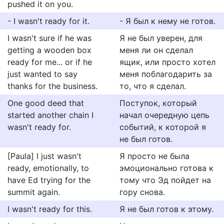
pushed it on you.
- I wasn't ready for it.
- Я был к нему не готов.
I wasn't sure if he was
Я не был уверен, для
getting a wooden box
меня ли он сделал
ready for me... or if he
ящик, или просто хотел
just wanted to say
меня поблагодарить за
thanks for the business.
то, что я сделал.
One good deed that
Поступок, который
started another chain I
начал очередную цепь
wasn't ready for.
событий, к которой я
не был готов.
[Paula] I just wasn't
Я просто не была
ready, emotionally, to
эмоционально готова к
have Ed trying for the
тому что Эд пойдет на
summit again.
гору снова.
I wasn't ready for this.
Я не был готов к этому.