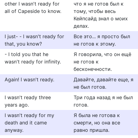
other I wasn't ready for
что я не готов был к
all of Capeside to know.
тому, чтобы весь
Кейпсайд знал о моих
делах.
I just- - l wasn't ready for
Все это... я просто был
that, you know?
не готов к этому.
- I told you that he
Я говорила, что он ещё
wasn't ready for infinity.
не готов к
бесконечности.
Again! I wasn't ready.
Давайте, давайте еще, я
не был готов.
I wasn't ready three
Три года назад я не был
years ago.
готов.
I wasn't ready for my
Я была не готова к
death and it came
смерти, но она все
anyway.
равно пришла.