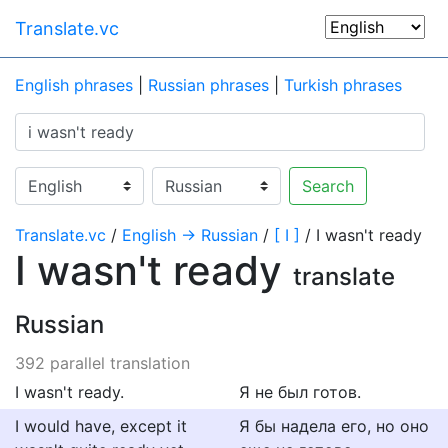
Translate.vc
English phrases
|
Russian phrases
|
Turkish phrases
Search
Translate.vc
/
English → Russian
/
[ I ]
/ I wasn't ready
I wasn't ready
translate
Russian
392 parallel translation
I wasn't ready.
Я не был готов.
I would have, except it
Я бы надела его, но оно