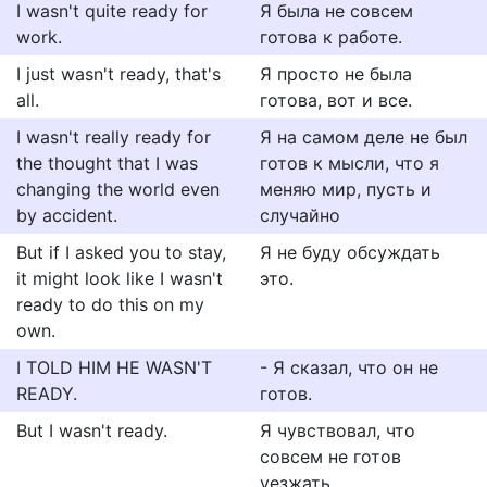
I wasn't quite ready for
Я была не совсем
work.
готова к работе.
I just wasn't ready, that's
Я просто не была
all.
готова, вот и все.
I wasn't really ready for
Я на самом деле не был
the thought that I was
готов к мысли, что я
changing the world even
меняю мир, пусть и
by accident.
случайно
But if I asked you to stay,
Я не буду обсуждать
it might look like I wasn't
это.
ready to do this on my
own.
I TOLD HIM HE WASN'T
- Я сказал, что он не
READY.
готов.
But I wasn't ready.
Я чувствовал, что
совсем не готов
уезжать