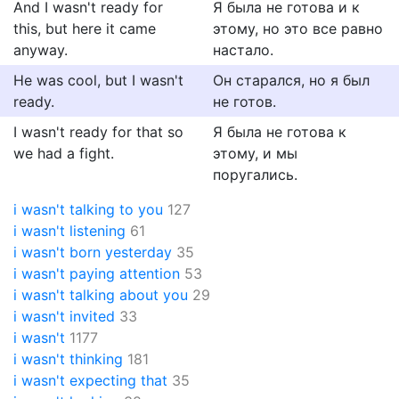
And I wasn't ready for
Я была не готова и к
this, but here it came
этому, но это все равно
anyway.
настало.
He was cool, but I wasn't
Он старался, но я был
ready.
не готов.
I wasn't ready for that so
Я была не готова к
we had a fight.
этому, и мы
поругались.
i wasn't talking to you
127
i wasn't listening
61
i wasn't born yesterday
35
i wasn't paying attention
53
i wasn't talking about you
29
i wasn't invited
33
i wasn't
1177
i wasn't thinking
181
i wasn't expecting that
35