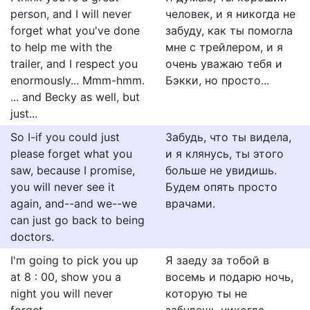
person, and I will never
человек, и я никогда не
forget what you've done
забуду, как ты помогла
to help me with the
мне с трейлером, и я
trailer, and I respect you
очень уважаю тебя и
enormously... Mmm-hmm.
Бэкки, но просто...
... and Becky as well, but
just...
So I-if you could just
Забудь, что ты видела,
please forget what you
и я клянусь, ты этого
saw, because I promise,
больше не увидишь.
you will never see it
Будем опять просто
again, and--and we--we
врачами.
can just go back to being
doctors.
I'm going to pick you up
Я заеду за тобой в
at 8 : 00, show you a
восемь и подарю ночь,
night you will never
которую ты не