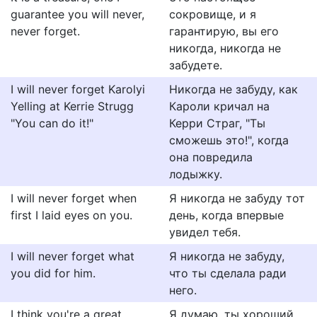
guarantee you will never,
сокровище, и я
never forget.
гарантирую, вы его
никогда, никогда не
забудете.
I will never forget Karolyi
Никогда не забуду, как
Yelling at Kerrie Strugg
Кароли кричал на
"You can do it!"
Керри Страг, "Ты
сможешь это!", когда
она повредила
лодыжку.
I will never forget when
Я никогда не забуду тот
first I laid eyes on you.
день, когда впервые
увидел тебя.
I will never forget what
Я никогда не забуду,
you did for him.
что ты сделала ради
него.
I think you're a great
Я думаю, ты хороший