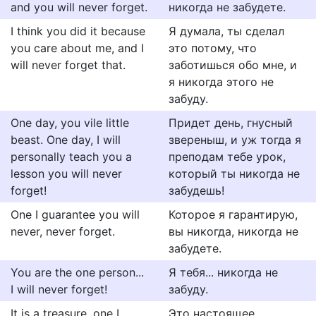
and you will never forget.
никогда не забудете.
I think you did it because
Я думала, ты сделал
you care about me, and I
это потому, что
will never forget that.
заботишься обо мне, и
я никогда этого не
забуду.
One day, you vile little
Придет день, гнусный
beast. One day, I will
звереныш, и уж тогда я
personally teach you a
преподам тебе урок,
lesson you will never
который ты никогда не
forget!
забудешь!
One I guarantee you will
Которое я гарантирую,
never, never forget.
вы никогда, никогда не
забудете.
You are the one person...
Я тебя... никогда не
I will never forget!
забуду.
It is a treasure, one I
Это настоящее