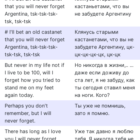
that you will never forget
кастаньетами, что вы
Argentina, tsk-tsk-tsk-
не забудете Аргентину
tsk, tsk-tsk
# I'll bet an old castanet
Клянусь старыми
that you will never forget
кастанетами, что вы не
Argentina, tsk-tsk-tsk-
забудете Аргентину, цк-
tsk-tsk, tsk-tsk
цк-цк-цк-цк, цк-цк
But never in my life not if
Но никогда в жизни,.. ...
I live to be 100, will I
даже если доживу до
forget how you tried to
ста лет, я не забуду, как
stand me on my feet
ты сегодня ставил меня
again today.
на ноги. Кого?
Perhaps you don't
Ты уже не помнишь,
remember, but I will
зато я помню.
never forget.
There has long as I love
Уже так давно я люблю
you I will never forget.
тебя. Я никогда тебя не