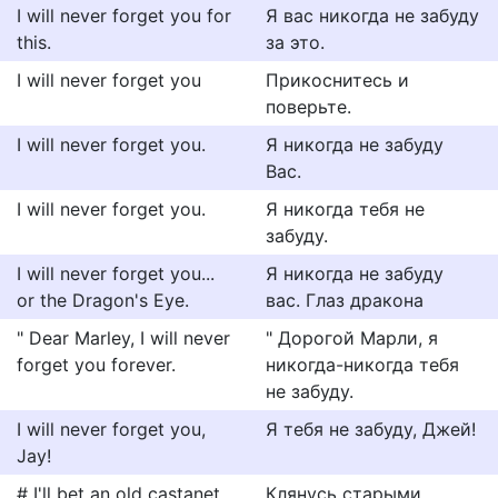
I will never forget you for
Я вас никогда не забуду
this.
за это.
I will never forget you
Прикоснитесь и
поверьте.
I will never forget you.
Я никогда не забуду
Вас.
I will never forget you.
Я никогда тебя не
забуду.
I will never forget you...
Я никогда не забуду
or the Dragon's Eye.
вас. Глаз дракона
" Dear Marley, I will never
" Дорогой Марли, я
forget you forever.
никогда-никогда тебя
не забуду.
I will never forget you,
Я тебя не забуду, Джей!
Jay!
# I'll bet an old castanet
Клянусь старыми