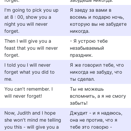
forget.
забудешь никогда.
I'm going to pick you up
Я заеду за вами в
at 8 : 00, show you a
восемь и подарю ночь,
night you will never
которую вы не забудете
forget.
никогда.
Then I will give you a
- Я устрою тебе
feast that you will never
незабываемый
forget.
праздник.
I told you I will never
Я же говорил тебе, что
forget what you did to
никогда не забуду, что
me.
ты сделал.
You can't remember. I
Ты не можешь
will never forget!
вспомнить, а я не смогу
забыть!
Now, Judith and I hope
Джудит - и я надеюсь,
she won't mind me telling
она не против, что я
you this - will give you a
тебе это говорю -