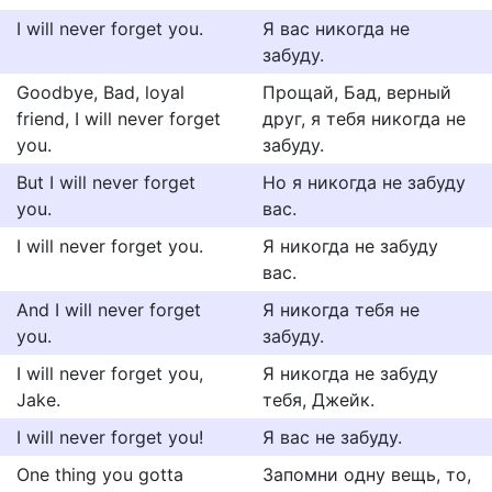
I will never forget you.
Я вас никогда не
забуду.
Goodbye, Bad, loyal
Прощай, Бад, верный
friend, I will never forget
друг, я тебя никогда не
you.
забуду.
But I will never forget
Но я никогда не забуду
you.
вас.
I will never forget you.
Я никогда не забуду
вас.
And I will never forget
Я никогда тебя не
you.
забуду.
I will never forget you,
Я никогда не забуду
Jake.
тебя, Джейк.
I will never forget you!
Я вас не забуду.
One thing you gotta
Запомни одну вещь, то,