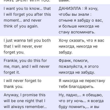
HAVE SPENT WITH YOU.
Вами.
I want you to know... that
ДАНИЭЛЛА : Я хочу,
I will forget you after this
чтобы вы знали :
moment... and never
отныне я забуду о вас,
think of you again.
и больше никогда не
стану вспоминать.
I just wanna tell you both
Хочу сказать, что я вас
that I will never, ever
никогда, никогда не
forget you.
забуду.
Frankie, you do this for
Франк, помоги,
me, man, and I will never
пожалуйста, я этого
forget it.
никогда не забуду.
I will never forget to
Я никогда не перестану
thank you.
тебя благодарить.
Anyway, I promise this
Ну, ладно,... я обещаю,
will be one night that I
что эту ночь... я всегда
will always remember...
буду помнить,... и вы