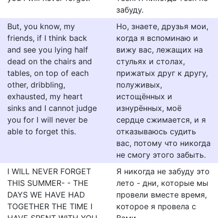
забуду.
But, you know, my
Но, знаете, друзья мои,
friends, if I think back
когда я вспоминаю и
and see you lying half
вижу вас, лежащих на
dead on the chairs and
стульях и столах,
tables, on top of each
прижатых друг к другу,
other, dribbling,
полуживых,
exhausted, my heart
истощённых и
sinks and I cannot judge
изнурённых, моё
you for I will never be
сердце сжимается, и я
able to forget this.
отказываюсь судить
вас, потому что никогда
не смогу этого забыть.
I WILL NEVER FORGET
Я никогда не забуду это
THIS SUMMER- - THE
лето - дни, которые мы
DAYS WE HAVE HAD
провели вместе время,
TOGETHER THE TIME I
которое я провела с