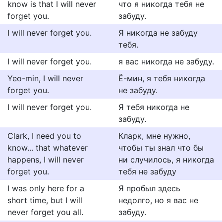
know is that I will never
что я никогда тебя не
forget you.
забуду.
I will never forget you.
Я никогда не забуду
тебя.
I will never forget you.
я вас никогда не забуду.
Yeo-min, I will never
Ё-мин, я тебя никогда
forget you.
не забуду.
I will never forget you.
Я тебя никогда не
забуду.
Clark, I need you to
Кларк, мне нужно,
know... that whatever
чтобы ты знал что бы
happens, I will never
ни случилось, я никогда
forget you.
тебя не забуду
I was only here for a
Я пробыл здесь
short time, but I will
недолго, но я вас не
never forget you all.
забуду.