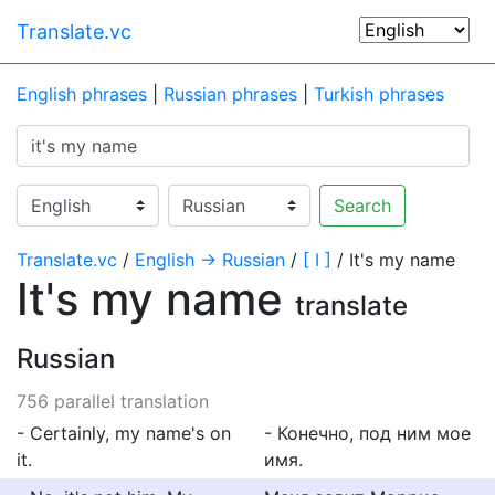
Translate.vc
English phrases
|
Russian phrases
|
Turkish phrases
Search
Translate.vc
/
English → Russian
/
[ I ]
/ It's my name
It's my name
translate
Russian
756 parallel translation
- Certainly, my name's on
- Конечно, под ним мое
it.
имя.