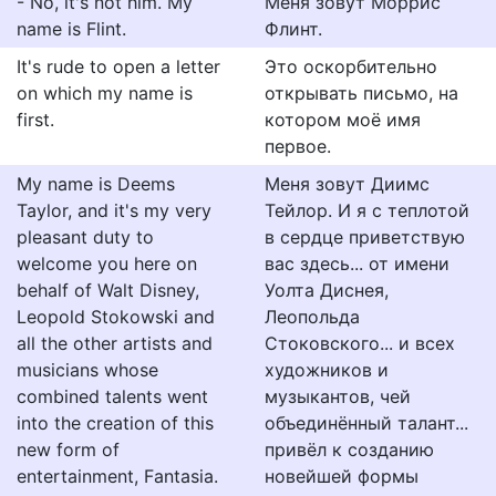
- No, it's not him. My
Меня зовут Моррис
name is Flint.
Флинт.
It's rude to open a letter
Это оскорбительно
on which my name is
открывать письмо, на
first.
котором моё имя
первое.
My name is Deems
Меня зовут Диимс
Taylor, and it's my very
Тейлор. И я с теплотой
pleasant duty to
в сердце приветствую
welcome you here on
вас здесь... от имени
behalf of Walt Disney,
Уолта Диснея,
Leopold Stokowski and
Леопольда
all the other artists and
Стоковского... и всех
musicians whose
художников и
combined talents went
музыкантов, чей
into the creation of this
объединённый талант...
new form of
привёл к созданию
entertainment, Fantasia.
новейшей формы