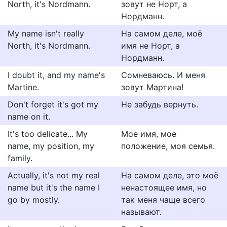
North, it's Nordmann.
зовут не Норт, а
Нордманн.
My name isn't really
На самом деле, моё
North, it's Nordmann.
имя не Норт, а
Нордманн.
I doubt it, and my name's
Сомневаюсь. И меня
Martine.
зовут Мартина!
Don't forget it's got my
Не забудь вернуть.
name on it.
It's too delicate... My
Мое имя, мое
name, my position, my
положение, моя семья.
family.
Actually, it's not my real
На самом деле, это моё
name but it's the name I
ненастоящее имя, но
go by mostly.
так меня чаще всего
называют.