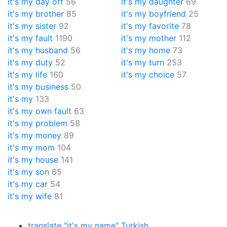
it's my day off
56
it's my daughter
69
it's my brother
85
it's my boyfriend
25
it's my sister
92
it's my favorite
78
it's my fault
1190
it's my mother
112
it's my husband
56
it's my home
73
it's my duty
52
it's my turn
253
it's my life
160
it's my choice
57
it's my business
50
it's my
133
it's my own fault
63
it's my problem
58
it's my money
89
it's my mom
104
it's my house
141
it's my son
65
it's my car
54
it's my wife
81
translate "it's my name" Turkish