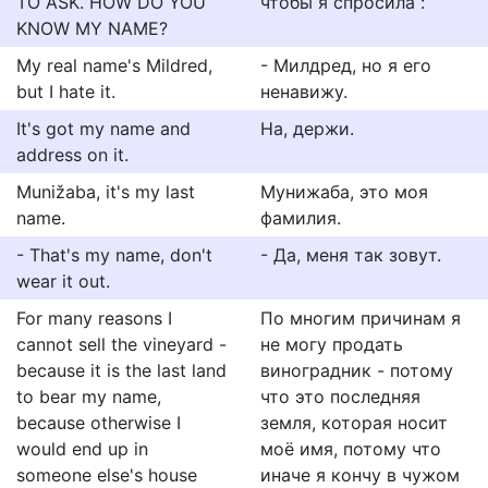
TO ASK. HOW DO YOU
чтобы я спросила :
KNOW MY NAME?
My real name's Mildred,
- Милдред, но я его
but I hate it.
ненавижу.
It's got my name and
На, держи.
address on it.
Munižaba, it's my last
Мунижаба, это моя
name.
фамилия.
- That's my name, don't
- Да, меня так зовут.
wear it out.
For many reasons I
По многим причинам я
cannot sell the vineyard -
не могу продать
because it is the last land
виноградник - потому
to bear my name,
что это последняя
because otherwise I
земля, которая носит
would end up in
моё имя, потому что
someone else's house
иначе я кончу в чужом