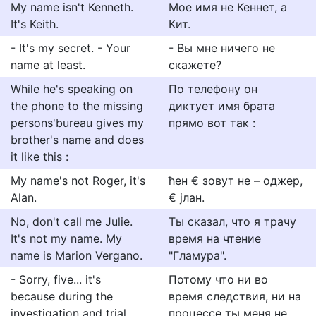
My name isn't Kenneth.
Мое имя не Кеннет, а
It's Keith.
Кит.
- It's my secret. - Your
- Вы мне ничего не
name at least.
скажете?
While he's speaking on
По телефону он
the phone to the missing
диктует имя брата
persons'bureau gives my
прямо вот так :
brother's name and does
it like this :
My name's not Roger, it's
ћен € зовут не – оджер,
Alan.
€ јлан.
No, don't call me Julie.
Ты сказал, что я трачу
It's not my name. My
время на чтение
name is Marion Vergano.
"Гламура".
- Sorry, five... it's
Потому что ни во
because during the
время следствия, ни на
investigation and trial,
процессе ты меня не