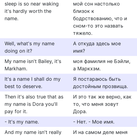
sleep is so near waking
мой сон настолько
it's hardly worth the
близок к
name.
бодрствованию, что и
сном-то это назвать
тяжело.
Well, what's my name
А откуда здесь мое
doing on it?
имя?
My name isn't Bailey, it's
моя фамилия не Бэйли,
Markham.
а Маркхэм.
It's a name I shall do my
Я постараюсь быть
best to deserve.
достойным прозвища.
Then it's also true that as
И это так же верно, как
my name is Dora you'll
то, что меня зовут
pay for it.
Дора.
- It's my name.
- Нет. - Мое имя.
And my name isn't really
И на самом деле меня