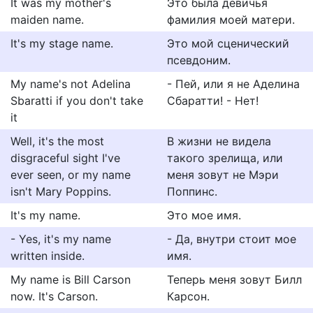
It was my mother's
Это была девичья
maiden name.
фамилия моей матери.
It's my stage name.
Это мой сценический
псевдоним.
My name's not Adelina
- Пей, или я не Аделина
Sbaratti if you don't take
Сбаратти! - Нет!
it
Well, it's the most
В жизни не видела
disgraceful sight I've
такого зрелища, или
ever seen, or my name
меня зовут не Мэри
isn't Mary Poppins.
Поппинс.
It's my name.
Это мое имя.
- Yes, it's my name
- Да, внутри стоит мое
written inside.
имя.
My name is Bill Carson
Теперь меня зовут Билл
now. It's Carson.
Карсон.