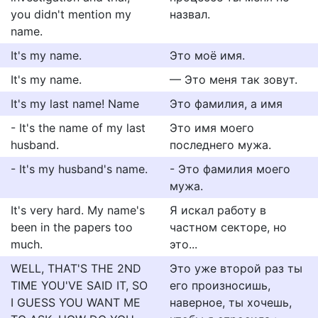
you didn't mention my
назвал.
name.
It's my name.
Это моё имя.
It's my name.
— Это меня так зовут.
It's my last name! Name
Это фамилия, а имя
- It's the name of my last
Это имя моего
husband.
последнего мужа.
- It's my husband's name.
- Это фамилия моего
мужа.
It's very hard. My name's
Я искал работу в
been in the papers too
частном секторе, но
much.
это...
WELL, THAT'S THE 2ND
Это уже второй раз ты
TIME YOU'VE SAID IT, SO
его произносишь,
I GUESS YOU WANT ME
наверное, ты хочешь,