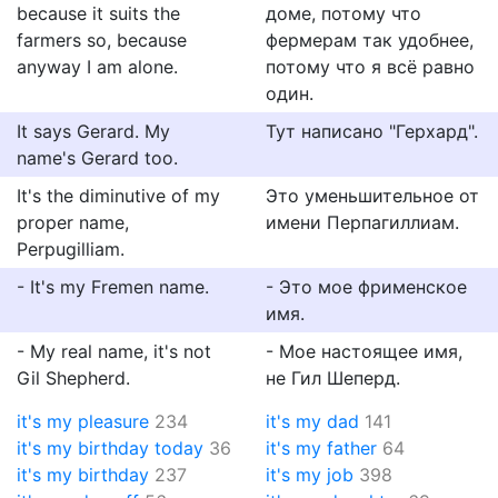
because it suits the
доме, потому что
farmers so, because
фермерам так удобнее,
anyway I am alone.
потому что я всё равно
один.
It says Gerard. My
Тут написано "Герхард".
name's Gerard too.
It's the diminutive of my
Это уменьшительное от
proper name,
имени Перпагиллиам.
Perpugilliam.
- It's my Fremen name.
- Это мое фрименское
имя.
- My real name, it's not
- Мое настоящее имя,
Gil Shepherd.
не Гил Шеперд.
it's my pleasure
234
it's my dad
141
it's my birthday today
36
it's my father
64
it's my birthday
237
it's my job
398