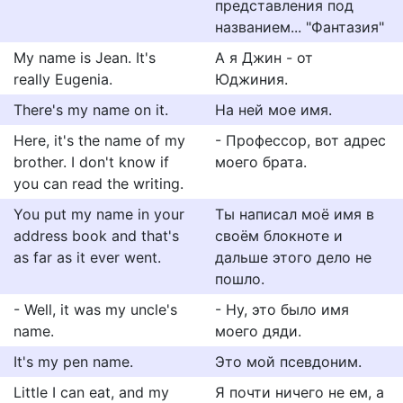
представления под
названием... "Фантазия"
My name is Jean. It's
А я Джин - от
really Eugenia.
Юджиния.
There's my name on it.
На ней мое имя.
Here, it's the name of my
- Профессор, вот адрес
brother. I don't know if
моего брата.
you can read the writing.
You put my name in your
Ты написал моё имя в
address book and that's
своём блокноте и
as far as it ever went.
дальше этого дело не
пошло.
- Well, it was my uncle's
- Ну, это было имя
name.
моего дяди.
It's my pen name.
Это мой псевдоним.
Little I can eat, and my
Я почти ничего не ем, а