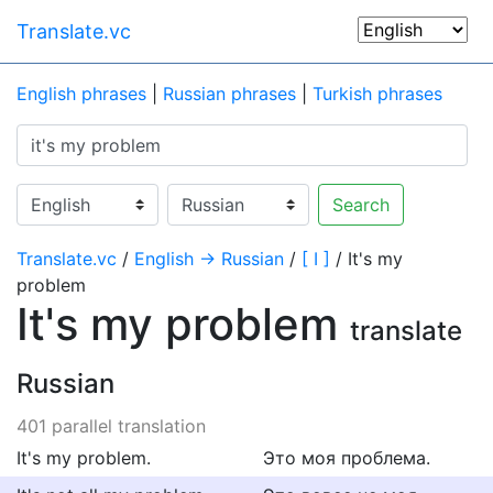
Translate.vc
English phrases
|
Russian phrases
|
Turkish phrases
Search
Translate.vc
/
English → Russian
/
[ I ]
/ It's my
problem
It's my problem
translate
Russian
401 parallel translation
It's my problem.
Это моя проблема.