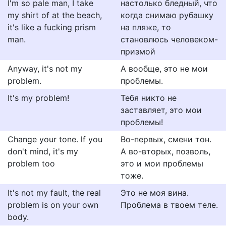
I'm so pale man, I take
настолько бледный, что
my shirt of at the beach,
когда снимаю рубашку
it's like a fucking prism
на пляже, то
man.
становлюсь человеком-
призмой
Anyway, it's not my
А вообще, это не мои
problem.
проблемы.
It's my problem!
Тебя никто не
заставляет, это мои
проблемы!
Change your tone. lf you
Во-первых, смени тон.
don't mind, it's my
А во-вторых, позволь,
problem too
это и мои проблемы
тоже.
It's not my fault, the real
Это не моя вина.
problem is on your own
Проблема в твоем теле.
body.