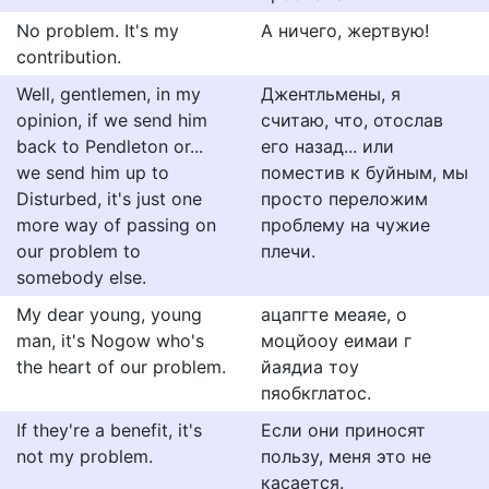
No problem. It's my
А ничего, жертвую!
contribution.
Well, gentlemen, in my
Джентльмены, я
opinion, if we send him
считаю, что, отослав
back to Pendleton or...
его назад... или
we send him up to
поместив к буйным, мы
Disturbed, it's just one
просто переложим
more way of passing on
проблему на чужие
our problem to
плечи.
somebody else.
My dear young, young
ацапгте меаяе, о
man, it's Nogow who's
моцйооу еимаи г
the heart of our problem.
йаядиа тоу
пяобкглатос.
If they're a benefit, it's
Если они приносят
not my problem.
пользу, меня это не
касается.