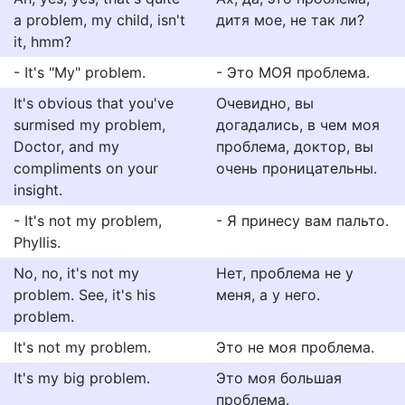
a problem, my child, isn't
дитя мое, не так ли?
it, hmm?
- It's "My" problem.
- Это МОЯ проблема.
It's obvious that you've
Очевидно, вы
surmised my problem,
догадались, в чем моя
Doctor, and my
проблема, доктор, вы
compliments on your
очень проницательны.
insight.
- It's not my problem,
- Я принесу вам пальто.
Phyllis.
No, no, it's not my
Нет, проблема не у
problem. See, it's his
меня, а у него.
problem.
It's not my problem.
Это не моя проблема.
It's my big problem.
Это моя большая
проблема.