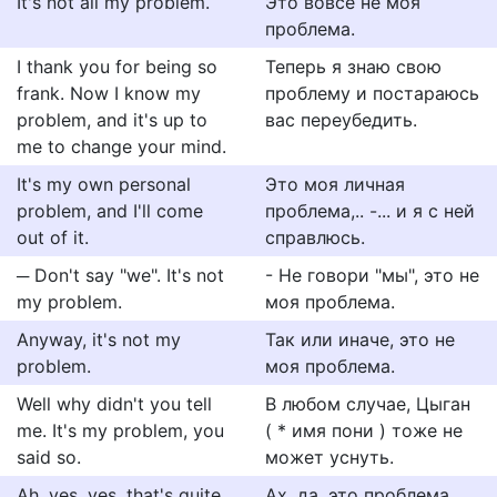
It's not all my problem.
Это вовсе не моя
проблема.
I thank you for being so
Теперь я знаю свою
frank. Now I know my
проблему и постараюсь
problem, and it's up to
вас переубедить.
me to change your mind.
It's my own personal
Это моя личная
problem, and I'll come
проблема,.. -... и я с ней
out of it.
справлюсь.
─ Don't say "we". It's not
- Не говори "мы", это не
my problem.
моя проблема.
Anyway, it's not my
Так или иначе, это не
problem.
моя проблема.
Well why didn't you tell
В любом случае, Цыган
me. It's my problem, you
( * имя пони ) тоже не
said so.
может уснуть.
Ah, yes, yes, that's quite
Ах, да, это проблема,