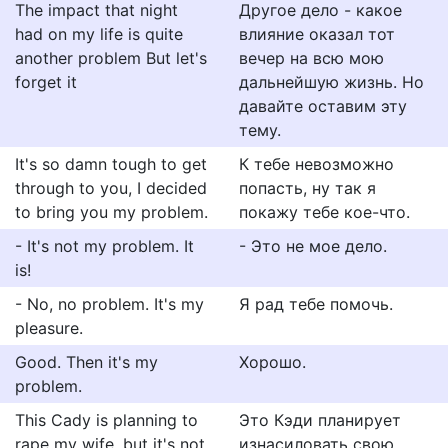
The impact that night
Другое дело - какое
had on my life is quite
влияние оказал тот
another problem But let's
вечер на всю мою
forget it
дальнейшую жизнь. Но
давайте оставим эту
тему.
It's so damn tough to get
К тебе невозможно
through to you, I decided
попасть, ну так я
to bring you my problem.
покажу тебе кое-что.
- It's not my problem. It
- Это не мое дело.
is!
- No, no problem. It's my
Я рад тебе помочь.
pleasure.
Good. Then it's my
Хорошо.
problem.
This Cady is planning to
Это Кэди планирует
rape my wife, but it's not
изнасиловать свою