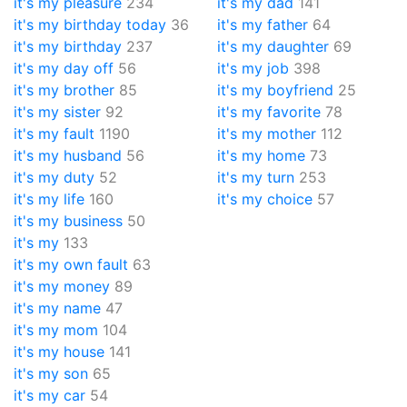
it's my pleasure
234
it's my dad
141
it's my birthday today
36
it's my father
64
it's my birthday
237
it's my daughter
69
it's my day off
56
it's my job
398
it's my brother
85
it's my boyfriend
25
it's my sister
92
it's my favorite
78
it's my fault
1190
it's my mother
112
it's my husband
56
it's my home
73
it's my duty
52
it's my turn
253
it's my life
160
it's my choice
57
it's my business
50
it's my
133
it's my own fault
63
it's my money
89
it's my name
47
it's my mom
104
it's my house
141
it's my son
65
it's my car
54