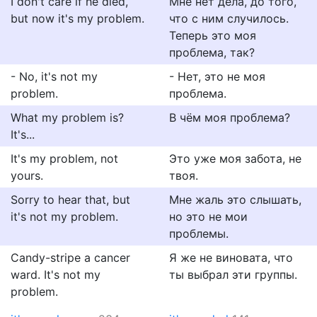
I don't care if he died,
Мне нет дела, до того,
but now it's my problem.
что с ним случилось.
Теперь это моя
проблема, так?
- No, it's not my
- Нет, это не моя
problem.
проблема.
What my problem is?
В чём моя проблема?
It's...
It's my problem, not
Это уже моя забота, не
yours.
твоя.
Sorry to hear that, but
Мне жаль это слышать,
it's not my problem.
но это не мои
проблемы.
Candy-stripe a cancer
Я же не виновата, что
ward. It's not my
ты выбрал эти группы.
problem.