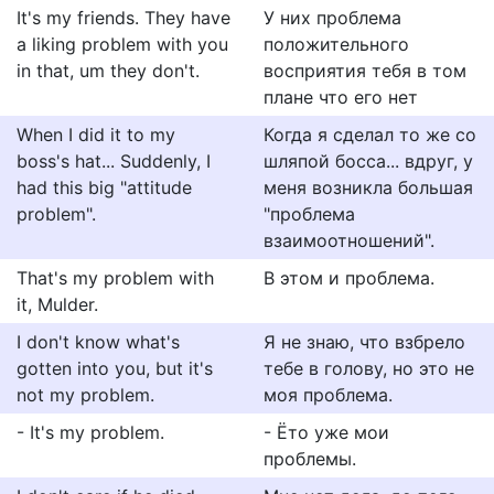
It's my friends. They have
У них проблема
a liking problem with you
положительного
in that, um they don't.
восприятия тебя в том
плане что его нет
When I did it to my
Когда я сделал то же со
boss's hat... Suddenly, I
шляпой босса... вдруг, у
had this big "attitude
меня возникла большая
problem".
"проблема
взаимоотношений".
That's my problem with
В этом и проблема.
it, Mulder.
I don't know what's
Я не знаю, что взбрело
gotten into you, but it's
тебе в голову, но это не
not my problem.
моя проблема.
- It's my problem.
- Ёто уже мои
проблемы.