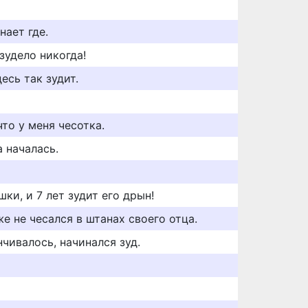
нает где.
зудело никогда!
есь так зудит.
что у меня чесотка.
а началась.
и, и 7 лет зудит его дрын!
же не чесался в штанах своего отца.
нчивалось, начинался зуд.