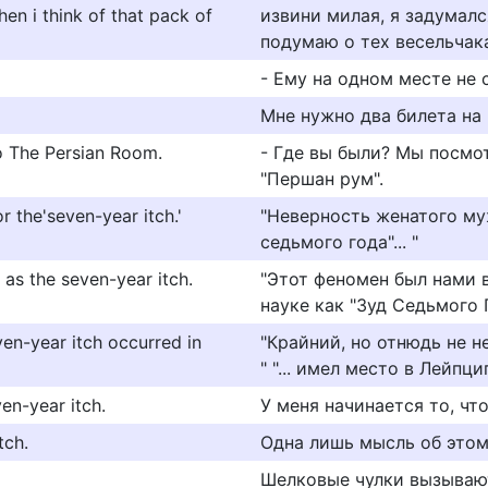
hen i think of that pack of
извини милая, я задумал
подумаю о тех весельчака
- Ему на одном месте не 
Мне нужно два билета на 
o The Persian Room.
- Где вы были? Мы посмо
"Першан рум".
or the'seven-year itch.'
"Неверность женатого мужч
седьмого года"... "
as the seven-year itch.
"Этот феномен был нами в 
науке как "Зуд Седьмого Г
ven-year itch occurred in
"Крайний, но отнюдь не не
" "... имел место в Лейпциг
en-year itch.
У меня начинается то, чт
tch.
Одна лишь мысль об этом
Шелковые чулки вызывают