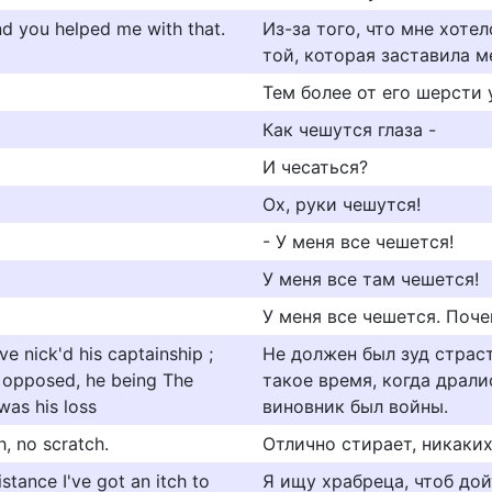
and you helped me with that.
Из-за того, что мне хотел
той, которая заставила м
Тем более от его шерсти 
Как чешутся глаза -
И чесаться?
Ох, руки чешутся!
- У меня все чешется!
У меня все там чешется!
У меня все чешется. Поче
ve nick'd his captainship ;
Не должен был зуд страст
d opposed, he being The
такое время, когда драли
was his loss
виновник был войны.
h, no scratch.
Отлично стирает, никаких
istance I've got an itch to
Я ищу храбреца, чтоб дой