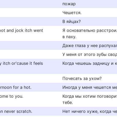
пожар
Чешется.
В яйцах?
oot and jock itch went
Я основательно расстроил
в паху.
Даже глаза у нее распуха
У меня от этого зубы свод
 itch or'cause it feels
Когда чешешь задницу и к
Почесать за ухом?
ernoon for a hot.
Иногда у меня чешется м
come to you.
Когда мы хотим поговорит
тебе.
n never scratch.
Нет ничего хуже, когда че