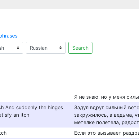
 phrases
Search
Я не знаю, но у меня сил
ch And suddenly the hinges
Задул вдруг сильный вете
tisfy an itch
закружилось, а ведьма, ч
метелке полетела, радост
tch
Если это вызывает раздр