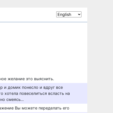
ьное желание это выяснить.
р и домик понесло и вдруг все
то хотела повеселиться всласть на
но смеясь...
ажение Вы можете переделать его