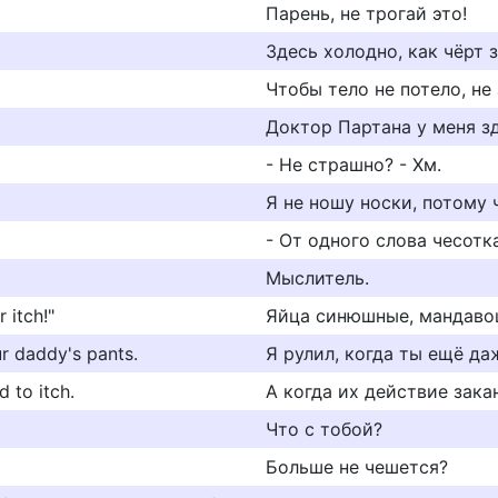
Парень, не трогай это!
Здесь холодно, как чёрт з
Чтобы тело не потело, не 
Доктор Партана у меня зд
- Не страшно? - Хм.
Я не ношу носки, потому 
- От одного слова чесотк
Мыслитель.
 itch!"
Яйца синюшные, мандавошк
ur daddy's pants.
Я рулил, когда ты ещё да
d to itch.
А когда их действие зака
Что с тобой?
Больше не чешется?