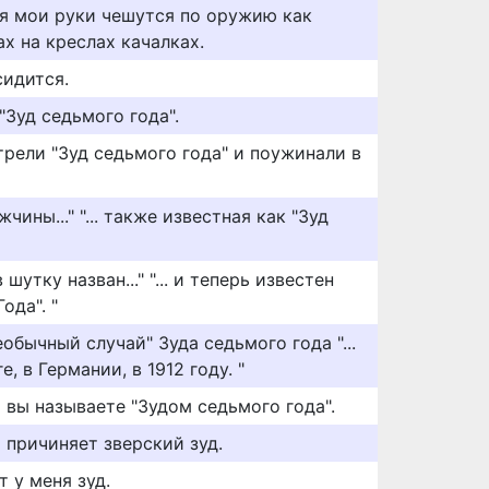
ся мои руки чешутся по оружию как
х на креслах качалках.
сидится.
"Зуд седьмого года".
трели "Зуд седьмого года" и поужинали в
ины..." "... также известная как "Зуд
шутку назван..." "... и теперь известен
ода". "
обычный случай" Зуда седьмого года "...
е, в Германии, в 1912 году. "
о вы называете "Зудом седьмого года".
 причиняет зверский зуд.
 у меня зуд.