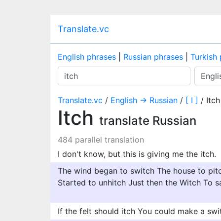
Translate.vc
English phrases
|
Russian phrases
|
Turkish
Translate.vc
/
English → Russian
/
[ I ]
/ Itch
Itch
translate Russian
484 parallel translation
I don't know, but this is giving me the itch.
The wind began to switch The house to pit
Started to unhitch Just then the Witch To sa
If the felt should itch You could make a swi