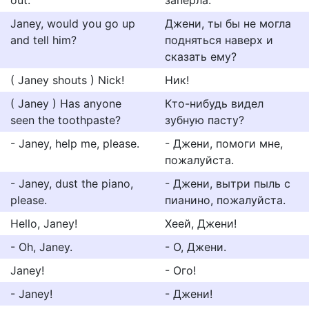
out.
заперла.
Janey, would you go up
Джени, ты бы не могла
and tell him?
подняться наверх и
сказать ему?
( Janey shouts ) Nick!
Ник!
( Janey ) Has anyone
Кто-нибудь видел
seen the toothpaste?
зубную пасту?
- Janey, help me, please.
- Джени, помоги мне,
пожалуйста.
- Janey, dust the piano,
- Джени, вытри пыль с
please.
пианино, пожалуйста.
Hello, Janey!
Хеей, Джени!
- Oh, Janey.
- О, Джени.
Janey!
- Ого!
- Janey!
- Джени!