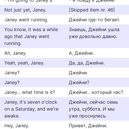
- I'm going to Janey's.
- Я пойду к Джейни.
Not just yet, Janey.
[Skipped item nr. 46]
Janey went running.
Джейни где-то бегает.
You know, it was a while
Знаешь, Джейни ушла
ago that Janey went
уже довольно давно.
running.
Ah, Janey.
А, Джейни.
Yeah, yeah, Janey.
Да, да, Джейни.
Janey?
Джейни.
Janey?
Джейни?
Janey... what time is it?
Джейни... который час?
Janey, it's seven o'clock
Джейни, сейчас семь
on a Saturday, and we're
утра, суббота. И мы
awake.
уже проснулись.
Hey, Janey.
Привет, Джейни.