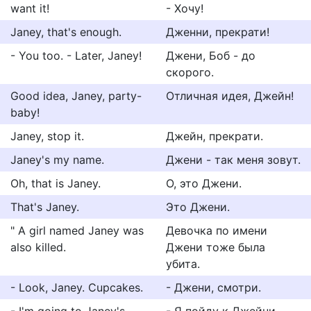
want it!
- Хочу!
Janey, that's enough.
Дженни, прекрати!
- You too. - Later, Janey!
Джени, Боб - до
скорого.
Good idea, Janey, party-
Отличная идея, Джейн!
baby!
Janey, stop it.
Джейн, прекрати.
Janey's my name.
Джени - так меня зовут.
Oh, that is Janey.
О, это Джени.
That's Janey.
Это Джени.
" A girl named Janey was
Девочка по имени
also killed.
Джени тоже была
убита.
- Look, Janey. Cupcakes.
- Джени, смотри.