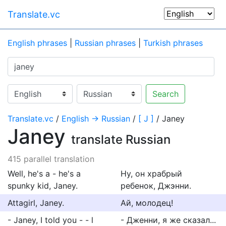
Translate.vc
English phrases
|
Russian phrases
|
Turkish phrases
Search
Translate.vc
/
English → Russian
/
[ J ]
/ Janey
Janey
translate Russian
415 parallel translation
Well, he's a - he's a
Ну, он храбрый
spunky kid, Janey.
ребенок, Джэнни.
Attagirl, Janey.
Ай, молодец!
- Janey, I told you - - l
- Дженни, я же сказал...