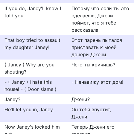
If you do, Janey'll know I
Потому что если ты это
told you.
сделаешь, Джени
поймет, что я тебе
рассказала.
That boy tried to assault
Этот парень пытался
my daughter Janey!
приставать к моей
дочери Джени.
( Janey ) Why are you
Чего ты кричишь?
shouting?
- ( Janey ) I hate this
- Ненавижу этот дом!
house! - ( Door slams )
Janey?
Джени?
He'll let you in, Janey.
Он тебя впустит,
Джени.
Now Janey's locked him
Теперь Джени его