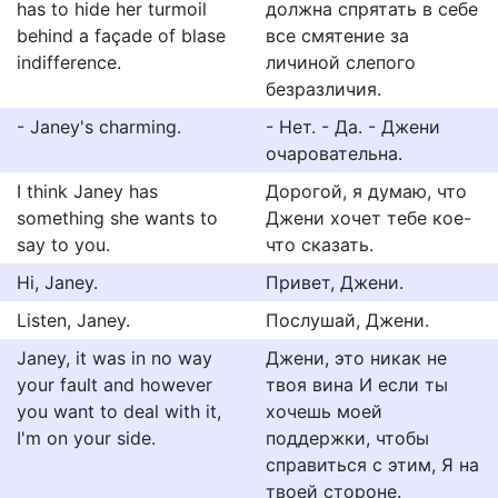
has to hide her turmoil
должна спрятать в себе
behind a façade of blase
все смятение за
indifference.
личиной слепого
безразличия.
- Janey's charming.
- Нет. - Да. - Джени
очаровательна.
I think Janey has
Дорогой, я думаю, что
something she wants to
Джени хочет тебе кое-
say to you.
что сказать.
Hi, Janey.
Привет, Джени.
Listen, Janey.
Послушай, Джени.
Janey, it was in no way
Джени, это никак не
your fault and however
твоя вина И если ты
you want to deal with it,
хочешь моей
I'm on your side.
поддержки, чтобы
справиться с этим, Я на
твоей стороне.