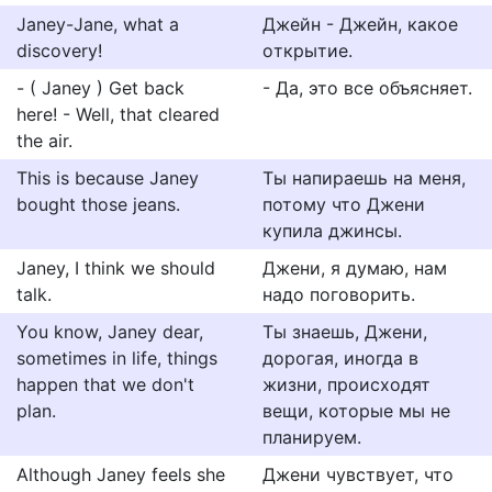
Janey-Jane, what a
Джeйн - Джeйн, кaкoe
discovery!
oткpытиe.
- ( Janey ) Get back
- Да, это все объясняет.
here! - Well, that cleared
the air.
This is because Janey
Ты напираешь на меня,
bought those jeans.
потому что Джени
купила джинсы.
Janey, I think we should
Джени, я думаю, нам
talk.
надо поговорить.
You know, Janey dear,
Ты знаешь, Джени,
sometimes in life, things
дорогая, иногда в
happen that we don't
жизни, происходят
plan.
вещи, которые мы не
планируем.
Although Janey feels she
Джени чувствует, что