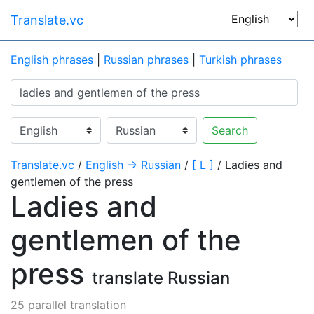
Translate.vc
English phrases
|
Russian phrases
|
Turkish phrases
Search
Translate.vc
/
English → Russian
/
[ L ]
/ Ladies and
gentlemen of the press
Ladies and
gentlemen of the
press
translate Russian
25 parallel translation