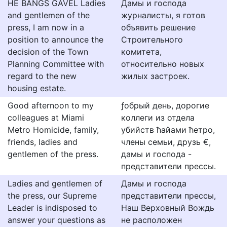
HE BANGS GAVEL Ladies
Дамы и господа
and gentlemen of the
журналисты, я готов
press, I am now in a
объявить решение
position to announce the
Строительного
decision of the Town
комитета,
Planning Committee with
относительно новых
regard to the new
жилых застроек.
housing estate.
Good afternoon to my
ƒобрый день, дорогие
colleagues at Miami
коллеги из отдела
Metro Homicide, family,
убийств ћайами ћетро,
friends, ladies and
члены семьи, друзь €,
gentlemen of the press.
дамы и господа -
представители прессы.
Ladies and gentlemen of
Дамы и господа
the press, our Supreme
представители прессы,
Leader is indisposed to
Наш Верховный Вождь
answer your questions as
не расположен