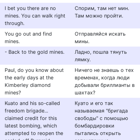
I bet you there are no
Спорим, там нет мин.
mines. You can walk right
Там можно пройти.
through.
You go out and find
Отправляйся искать
mines.
мины.
- Back to the gold mines.
Ладно, пошла тянуть
лямку.
Paul, do you know about
Ничего не знаешь о тех
the early days at the
временах, когда люди
Kimberley diamond
добывали бриллианты в
mines?
шахтах?
Kuato and his so-called
Куато и его так
freedom brigade...
называемая "бригада
claimed credit for this
свободы" с помощью
latest bombing, which
бомбардировки
attempted to reopen the
пытались открыть