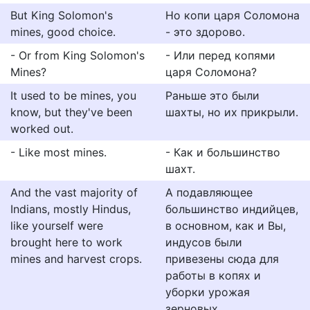
But King Solomon's
Но копи царя Соломона
mines, good choice.
- это здорово.
- Or from King Solomon's
- Или перед копями
Mines?
царя Соломона?
It used to be mines, you
Раньше это были
know, but they've been
шахты, но их прикрыли.
worked out.
- Like most mines.
- Как и большинство
шахт.
And the vast majority of
А подавляющее
Indians, mostly Hindus,
большинство индийцев,
like yourself were
в основном, как и Вы,
brought here to work
индусов были
mines and harvest crops.
привезены сюда для
работы в копях и
уборки урожая
зерновых.