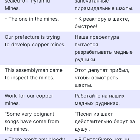
sealed-off Pyramid
запечатанные
Mines.
пирамидальные шахты.
- The one in the mines.
- К реактору в шахте,
быстрее!
Our prefecture is trying
Наша префектура
to develop copper mines.
пытается
разрабатывать медные
рудники.
This assemblyman came
Этот депутат прибыл,
to inspect the mines.
чтобы осмотреть
шахты.
Work for our copper
Работайте на наших
mines.
медных рудниках.
"Some very poignant
"Песни из шахт
songs have come from
действительно берут за
the mines."
душу".
- There aren't any bloody
- В Питтсбурге нет ни