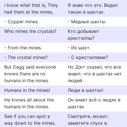
I know what that is, They
Я знаю что это. Видел
had them at the mines,
такую в шахтах.
- Copper mines.
- Медные шахты.
Who mines the crystals?
Кто добывает
кристаллы?
- From the mines.
- Из шахт.
- The crystal mines?
- С кристаллами?
But Dagg said everyone
Но Дэгг сказал, что все
knows there are no
знают, что в шахтах нет
humans in the mines.
людей.
Humans in the mines!
Люди в шахтах!
He knows all about the
Он знает всё о людях в
humans in the mines.
шахтах
See if you can spot a
Смотрите, может,
way down to the mines.
заметите спуск в