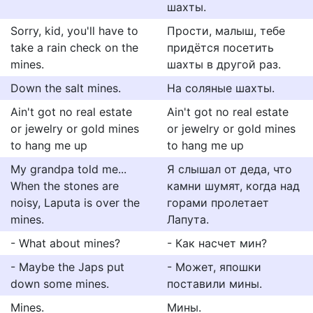
шахты.
Sorry, kid, you'll have to
Прости, малыш, тебе
take a rain check on the
придётся посетить
mines.
шахты в другой раз.
Down the salt mines.
На соляные шахты.
Ain't got no real estate
Ain't got no real estate
or jewelry or gold mines
or jewelry or gold mines
to hang me up
to hang me up
My grandpa told me...
Я слышал от деда, что
When the stones are
камни шумят, когда над
noisy, Laputa is over the
горами пролетает
mines.
Лапута.
- What about mines?
- Как насчет мин?
- Maybe the Japs put
- Может, япошки
down some mines.
поставили мины.
Mines.
Мины.