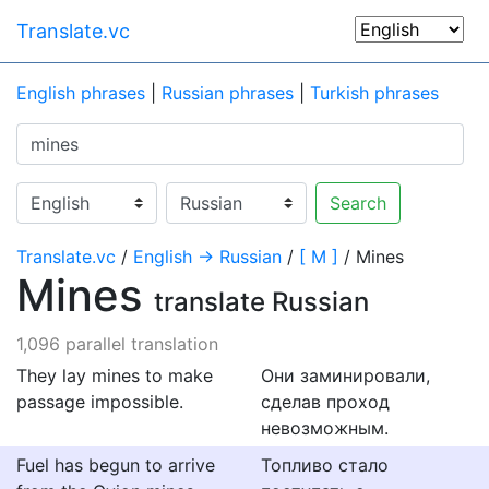
Translate.vc
English phrases
|
Russian phrases
|
Turkish phrases
Search
Translate.vc
/
English → Russian
/
[ M ]
/ Mines
Mines
translate Russian
1,096 parallel translation
They lay mines to make
Они заминировали,
passage impossible.
сделав проход
невозможным.
Fuel has begun to arrive
Топливо стало