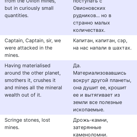
from the Ovion mines,
поступать с
but in curiously small
Овионовских
quantities.
рудников... но в
странно малых
количествах.
Captain, Captain, sir, we
Капитан, капитан, сэр,
were attacked in the
на нас напали в шахтах.
mines.
Having materialised
Да.
around the other planet,
Материализовавшись
smothers it, crushes it
вокруг другой планеты,
and mines all the mineral
она душит ее, крошит
wealth out of it.
ее и вытягивает из
земли все полезные
ископаемые.
Scringe stones, lost
Дрожь-камни,
mines.
затерянные
каменоломни.