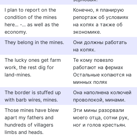
I plan to report on the
Конечно, я планирую
condition of the mines
репортаж об условиях
here... -... as well as the
на копях а также об
economy.
экономике.
They belong in the mines.
Они должны работать
на копях.
The lucky ones get farm
Те кому повезло
work, the rest dig for
работают на фермах
land-mines.
Остальные копаются на
минных полях
The border is stuffed up
Она наполнена колючей
with barb wires, mines.
проволокой, минами.
Those mines have blew
Эти мины разорвали
apart my fathers and
моего отца, сотни рук,
hundreds of villagers
ног и голов крестьян.
limbs and heads.