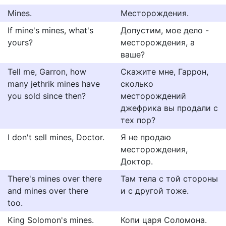
Mines.
Месторождения.
If mine's mines, what's
Допустим, мое дело -
yours?
месторождения, а
ваше?
Tell me, Garron, how
Скажите мне, Гаррон,
many jethrik mines have
сколько
you sold since then?
месторождений
джефрика вы продали с
тех пор?
I don't sell mines, Doctor.
Я не продаю
месторождения,
Доктор.
There's mines over there
Там тела с той стороны
and mines over there
и с другой тоже.
too.
King Solomon's mines.
Копи царя Соломона.