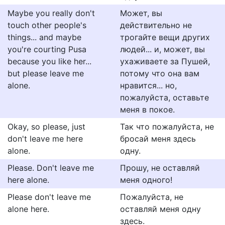
Maybe you really don't
Может, вы
touch other people's
действительно не
things... and maybe
трогайте вещи других
you're courting Pusa
людей... и, может, вы
because you like her...
ухаживаете за Пушей,
but please leave me
потому что она вам
alone.
нравится... но,
пожалуйста, оставьте
меня в покое.
Okay, so please, just
Так что пожалуйста, не
don't leave me here
бросай меня здесь
alone.
одну.
Please. Don't leave me
Прошу, не оставляй
here alone.
меня одного!
Please don't leave me
Пожалуйста, не
alone here.
оставляй меня одну
здесь.