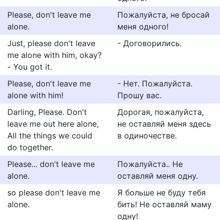
Please, don't leave me
Пожалуйста, не бросай
alone.
меня одного!
Just, please don't leave
- Договорились.
me alone with him, okay?
- You got it.
Please, don't leave me
- Нет. Пожалуйста.
alone with him!
Прошу вас.
Darling, Please. Don't
Дорогая, пожалуйста,
leave me out here alone,
не оставляй меня здесь
All the things we could
в одиночестве.
do together.
Please... don't leave me
Пожалуйста.. Не
alone.
оставляй меня одну.
so please don't leave me
Я больше не буду тебя
alone.
бить! Не оставляй маму
одну!