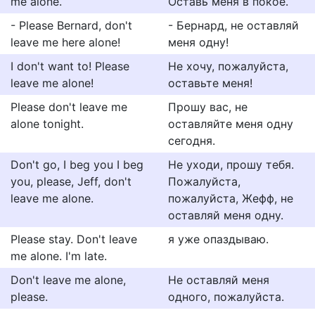
me alone.
Оставь меня в покое.
- Please Bernard, don't
- Бернард, не оставляй
leave me here alone!
меня одну!
I don't want to! Please
Не хочу, пожалуйста,
leave me alone!
оставьте меня!
Please don't leave me
Прошу вас, не
alone tonight.
оставляйте меня одну
сегодня.
Don't go, I beg you I beg
Не уходи, прошу тебя.
you, please, Jeff, don't
Пожалуйста,
leave me alone.
пожалуйста, Жефф, не
оставляй меня одну.
Please stay. Don't leave
я уже опаздываю.
me alone. I'm late.
Don't leave me alone,
Не оставляй меня
please.
одного, пожалуйста.