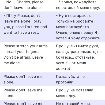
- No. - Charles, please
- Чарльз, пожалуйста
don't leave me alone.
не оставляй меня одну.
- I'll try Please, don't
- Ну я постараюсь
leave me alone I pray
Только не бросайте
you, please I'm tired and
меня пожалуйста
want to have a rest.
Очень, очень прошу Я
устал и хочу отдохнуть.
Please stretch your arms,
Прошу, вытяните руки,
spread your fingers.
пальцы растопырьте, не
Don't be afraid. Leave
бойтесь... отстаньте,
me alone.
чего вы от меня
хотите?
Please don't leave me
Пожалуйста не
alone.
прогоняй.
Please don't leave me
Прошу, не оставляй
alone.
меня одну.
Please, don't leave me
Не оставляй меня.