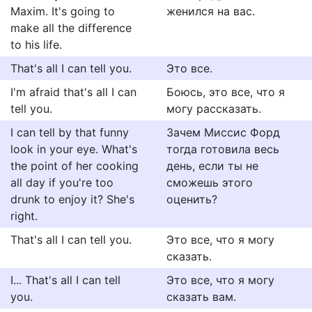
Maxim. It's going to
женился на вас.
make all the difference
to his life.
That's all I can tell you.
Это все.
I'm afraid that's all I can
Боюсь, это все, что я
tell you.
могу рассказать.
I can tell by that funny
Зачем Миссис Форд
look in your eye. What's
тогда готовила весь
the point of her cooking
день, если ты не
all day if you're too
сможешь этого
drunk to enjoy it? She's
оценить?
right.
That's all I can tell you.
Это все, что я могу
сказать.
I... That's all I can tell
Это все, что я могу
you.
сказать вам.