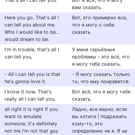
That's all I can tell you.
Вот и всё, что я могу
вам сказать.
Here you go. That's all I
Вот, это примерно все,
can tell you about me.
что я могу о себе
Who I would like to be...
сказать
would dream to be.
I'm in trouble, that's all I
У меня серьёзные
can tell you,
проблемы - это всё, что
я могу тебе сказать.
- All I can tell you is that
- Я могу сказать только
he's gonna love it.
то, что ему понравится.
I know it now. That's
Вот всё, что я могу тебе
really all I can tell you.
сказать.
all right it is right if you
Ладно, все верно, если
want to emulate
вы хотите | подражать
someone, it's definitely
кому-то, это
not me i'm not that guy
определенно не я. Я не