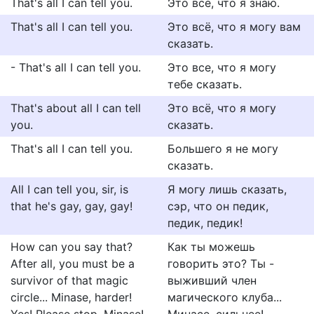
That's all I can tell you.
Это всё, что я знаю.
That's all I can tell you.
Это всё, что я могу вам
сказать.
- That's all I can tell you.
Это все, что я могу
тебе сказать.
That's about all I can tell
Это всё, что я могу
you.
сказать.
That's all I can tell you.
Большего я не могу
сказать.
All I can tell you, sir, is
Я могу лишь сказать,
that he's gay, gay, gay!
сэр, что он педик,
педик, педик!
How can you say that?
Как ты можешь
After all, you must be a
говорить это? Ты -
survivor of that magic
выживший член
circle... Minase, harder!
магического клуба...