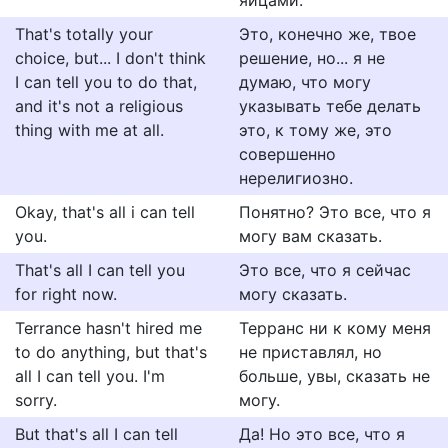
яйцaми.
That's totally your
Это, конечно же, твое
choice, but... I don't think
решение, но... я не
I can tell you to do that,
думаю, что могу
and it's not a religious
указывать тебе делать
thing with me at all.
это, к тому же, это
совершенно
нерелигиозно.
Okay, that's all i can tell
Понятно? Это все, что я
you.
могу вам сказать.
That's all I can tell you
Это все, что я сейчас
for right now.
могу сказать.
Terrance hasn't hired me
Терранс ни к кому меня
to do anything, but that's
не приставлял, но
all I can tell you. I'm
больше, увы, сказать не
sorry.
могу.
But that's all I can tell
Да! Но это все, что я