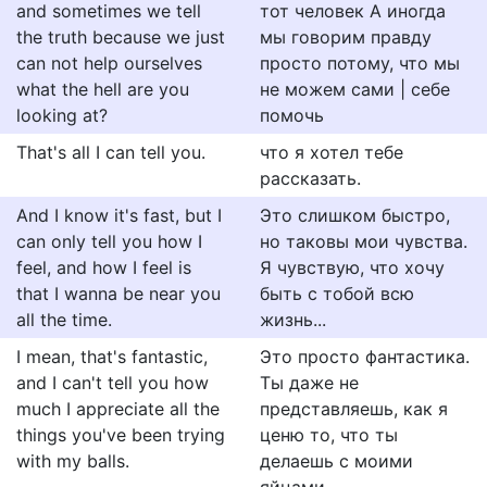
and sometimes we tell
тот человек А иногда
the truth because we just
мы говорим правду
can not help ourselves
просто потому, что мы
what the hell are you
не можем сами | себе
looking at?
помочь
That's all I can tell you.
что я хотел тебе
рассказать.
And I know it's fast, but I
Это слишком быстро,
can only tell you how I
но таковы мои чувства.
feel, and how I feel is
Я чувствую, что хочу
that I wanna be near you
быть с тобой всю
all the time.
жизнь...
I mean, that's fantastic,
Это проcто фaнтacтикa.
and I can't tell you how
Ты дaжe нe
much I appreciate all the
прeдcтaвляeшь, кaк я
things you've been trying
цeню то, что ты
with my balls.
дeлaeшь c моими