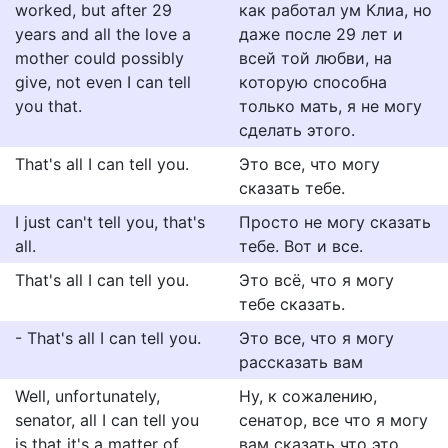
worked, but after 29
как работал ум Клиа, но
years and all the love a
даже после 29 лет и
mother could possibly
всей той любви, на
give, not even I can tell
которую способна
you that.
только мать, я не могу
сделать этого.
That's all I can tell you.
Это все, что могу
сказать тебе.
I just can't tell you, that's
Просто не могу сказать
all.
тебе. Вот и все.
That's all I can tell you.
Это всё, что я могу
тебе сказать.
- That's all I can tell you.
Это все, что я могу
рассказать вам
Well, unfortunately,
Ну, к сожалению,
senator, all I can tell you
сенатор, все что я могу
is that it's a matter of
вам сказать что это