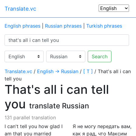
Translate.vc
English phrases
|
Russian phrases
|
Turkish phrases
Search
Translate.vc
/
English → Russian
/
[ T ]
/ That's all i can
tell you
That's all i can tell
you
translate Russian
131 parallel translation
I can't tell you how glad I
Я не могу передать вам,
am that you married
как я рад, что Максим