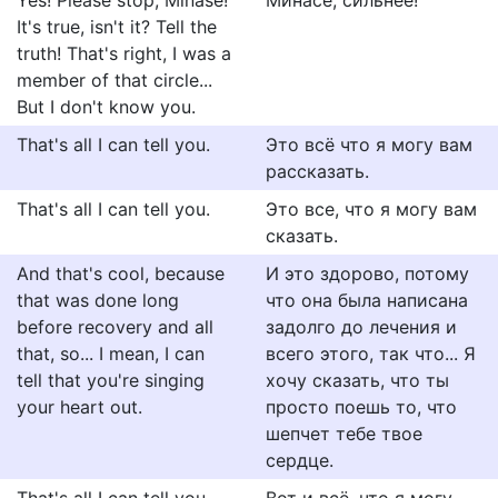
Yes! Please stop, Minase!
Минасе, сильнее!
It's true, isn't it? Tell the
truth! That's right, I was a
member of that circle...
But I don't know you.
That's all I can tell you.
Это всё что я могу вам
рассказать.
That's all I can tell you.
Это все, что я могу вам
сказать.
And that's cool, because
И это здорово, потому
that was done long
что она была написана
before recovery and all
задолго до лечения и
that, so... I mean, I can
всего этого, так что... Я
tell that you're singing
хочу сказать, что ты
your heart out.
просто поешь то, что
шепчет тебе твое
сердце.