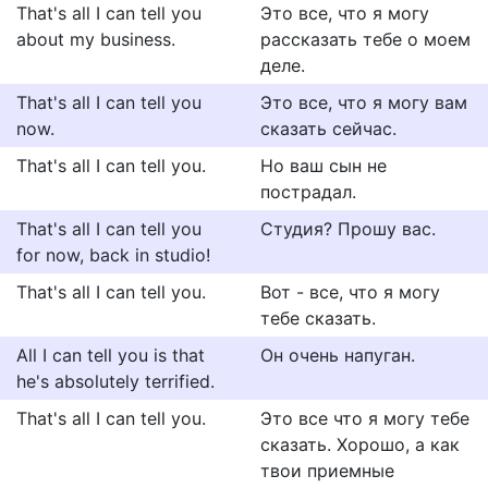
That's all I can tell you
Это все, что я могу
about my business.
рассказать тебе о моем
деле.
That's all I can tell you
Это все, что я могу вам
now.
сказать сейчас.
That's all I can tell you.
Но ваш сын не
пострадал.
That's all I can tell you
Студия? Прошу вас.
for now, back in studio!
That's all I can tell you.
Вот - все, что я могу
тебе сказать.
All I can tell you is that
Он очень напуган.
he's absolutely terrified.
That's all I can tell you.
Это все что я могу тебе
сказать. Хорошо, а как
твои приемные