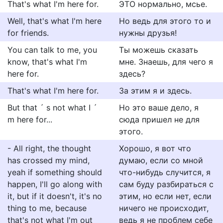
That's what I'm here for.
ЭТО нормально, мсье.
Well, that's what I'm here
Но ведь для этого то и
for friends.
нужны друзья!
You can talk to me, you
Ты можешь сказать
know, that's what I'm
мне. Знаешь, для чего я
here for.
здесь?
That's what I'm here for.
За этим я и здесь.
But that ´ s not what I ´
Но это ваше дело, я
m here for...
сюда пришел не для
этого.
- All right, the thought
Хорошо, я вот что
has crossed my mind,
думаю, если со мной
yeah if something should
что-нибудь случится, я
happen, I'll go along with
сам буду разбираться с
it, but if it doesn't, it's no
этим, но если нет, если
thing to me, because
ничего не происходит,
that's not what I'm out
ведь я не проблем себе