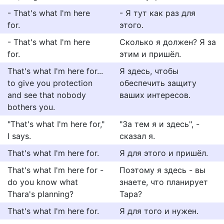
- That's what I'm here
- Я тут как раз для
for.
этого.
- That's what I'm here
Сколько я должен? Я за
for.
этим и пришёл.
That's what I'm here for...
Я здесь, чтобы
to give you protection
обеспечить защиту
and see that nobody
ваших интересов.
bothers you.
"That's what I'm here for,"
"За тем я и здесь", -
I says.
сказал я.
That's what I'm here for.
Я для этого и пришёл.
That's what I'm here for -
Поэтому я здесь - вы
do you know what
знаете, что планирует
Thara's planning?
Тара?
That's what I'm here for.
Я для того и нужен.