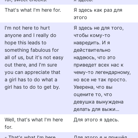
That's what I'm here for.
Я здесь как раз для
этого
I'm not here to hurt
Я здесь не для того,
anyone and I really do
чтобы кому-то
hope this leads to
навредить. И я
something fabulous for
действительно
all of us, but it's not easy
надеюсь, что это
out there, and I'm sure
приведет всех нас к
you can appreciate that
чему-то легендарному,
a girl has to do what a
но все не так просто.
girl has to do to get by.
Уверена, что вы
оцените то, что
девушка вынуждена
делать для выжи...
Well, that's what I'm here
Для этого я здесь.
for.
- That's what I'm here
Для этого я и пришёл.