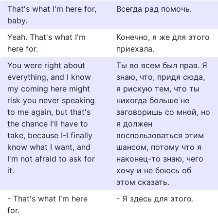
That's what I'm here for,
Всегда рад помочь.
baby.
Yeah. That's what I'm
Конечно, я же для этого
here for.
приехала.
You were right about
Ты во всем был прав. Я
everything, and I know
знаю, что, придя сюда,
my coming here might
я рискую тем, что ты
risk you never speaking
никогда больше не
to me again, but that's
заговоришь со мной, но
the chance I'll have to
я должен
take, because I-I finally
воспользоваться этим
know what I want, and
шансом, потому что я
I'm not afraid to ask for
наконец-то знаю, чего
it.
хочу и не боюсь об
этом сказать.
- That's what I'm here
- Я здесь для этого.
for.