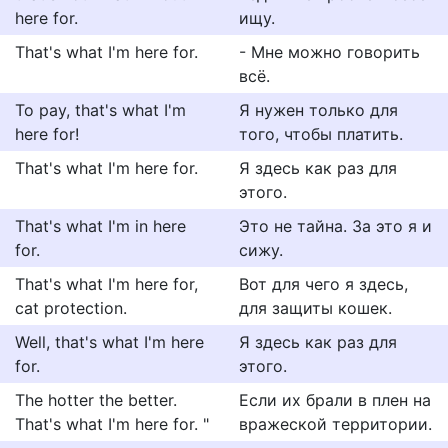
here for.
ищу.
That's what I'm here for.
- Мне можно говорить
всё.
To pay, that's what I'm
Я нужен только для
here for!
того, чтобы платить.
That's what I'm here for.
Я здесь как раз для
этого.
That's what I'm in here
Это не тайна. За это я и
for.
сижу.
That's what I'm here for,
Вот для чего я здесь,
cat protection.
для защиты кошек.
Well, that's what I'm here
Я здесь как раз для
for.
этого.
The hotter the better.
Если их брали в плен на
That's what I'm here for. "
вражеской территории.