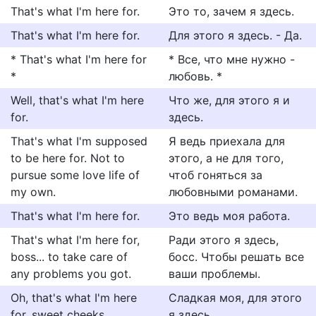
That's what I'm here for.
Это то, зачем я здесь.
That's what I'm here for.
Для этого я здесь. - Да.
* That's what I'm here for
* Все, что мне нужно -
*
любовь. *
Well, that's what I'm here
Что же, для этого я и
for.
здесь.
That's what I'm supposed
Я ведь приехала для
to be here for. Not to
этого, а не для того,
pursue some love life of
чтоб гоняться за
my own.
любовными романами.
That's what I'm here for.
Это ведь моя работа.
That's what I'm here for,
Ради этого я здесь,
boss... to take care of
босс. Чтобы решать все
any problems you got.
ваши проблемы.
Oh, that's what I'm here
Сладкая моя, для этого
for, sweet cheeks.
я здесь.