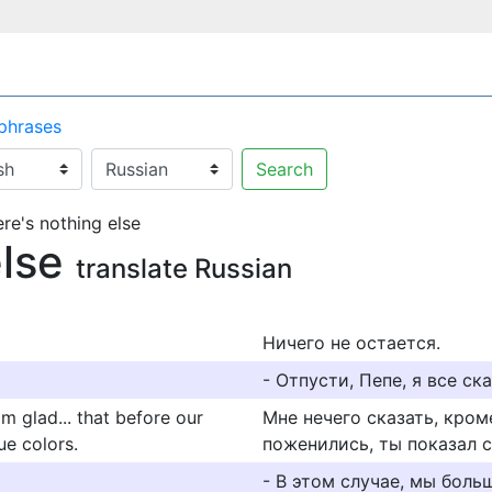
 phrases
Search
re's nothing else
else
translate Russian
Ничего не остается.
- Отпусти, Пепе, я все ск
'm glad... that before our
Мне нечего сказать, кроме
ue colors.
поженились, ты показал с
- В этом случае, мы боль