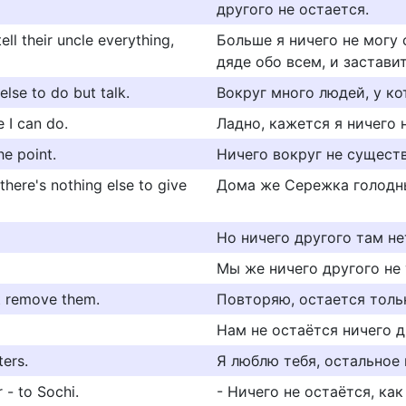
другого не остается.
ell their uncle everything,
Больше я ничего не могу 
дяде обо всем, и заставит
lse to do but talk.
Вокруг много людей, у ко
e I can do.
Ладно, кажется я ничего 
he point.
Ничего вокруг не существ
here's nothing else to give
Дома же Сережка голодны
Но ничего другого там не
Мы же ничего другого не 
ut remove them.
Повторяю, остается тольк
Нам не остаётся ничего д
ters.
Я люблю тебя, остальное 
 - to Sochi.
- Ничего не остаётся, как