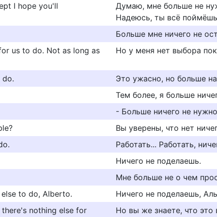
ept I hope you'll
Думаю, мне больше не ну
Надеюсь, ты всё поймёшь
Больше мне ничего не ост
 for us to do. Not as long as
Но у меня нет выбора пок
n do.
Это ужасно, но больше на
Тем более, я больше ниче
- Больше ничего не нужн
ble?
Вы уверены, что нет ниче
do.
Работать... Работать, нич
Ничего не поделаешь.
Мне больше не о чем прос
else to do, Alberto.
Ничего не поделаешь, Аль
there's nothing else for
Но вы же знаете, что это