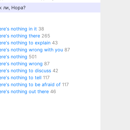
к ли, Нора?
ere's nothing in it
38
ere's nothing there
265
ere's nothing to explain
43
ere's nothing wrong with you
87
ere's nothing
501
ere's nothing wrong
87
ere's nothing to discuss
42
ere's nothing to tell
117
ere's nothing to be afraid of
117
ere's nothing out there
46