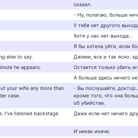
сказал.
- Ну, полагаю, больше нич
У тебя нет другого выход
Хотя у нас нет выхода...
Я бы хотела уйти, если бо
ng else to say.
Джеми, все и так ясно, з
minute he appears.
Остается только убить ег
А больше здесь ничего не
bout your wife any more than
- Вы послушайте, доктор.
der case.
кроме того, что она боль
об убийстве.
e. I've listened backstage
Даже если нет ничего дру
И никак иначе.