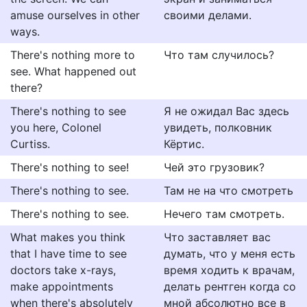
amuse ourselves in other
своими делами.
ways.
There's nothing more to
Что там случилось?
see. What happened out
there?
There's nothing to see
Я не ожидал Вас здесь
you here, Colonel
увидеть, полковник
Curtiss.
Кёртис.
There's nothing to see!
Чей это грузовик?
There's nothing to see.
Там не на что смотреть
There's nothing to see.
Нечего там смотреть.
What makes you think
Что заставляет вас
that I have time to see
думать, что у меня есть
doctors take x-rays,
время ходить к врачам,
make appointments
делать рентген когда со
when there's absolutely
мной абсолютно все в