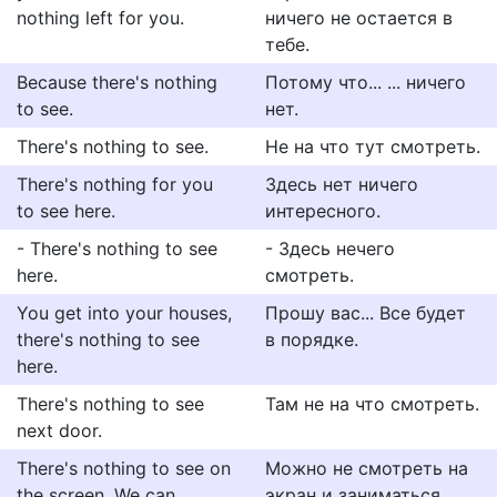
nothing left for you.
ничего не остается в
тебе.
Because there's nothing
Потому что... ... ничего
to see.
нет.
There's nothing to see.
Не на чтo тyт смoтреть.
There's nothing for you
Здесь нет ничего
to see here.
интересного.
- There's nothing to see
- Здесь нечего
here.
смотреть.
You get into your houses,
Прошу вас... Все будет
there's nothing to see
в порядке.
here.
There's nothing to see
Там не на что смотреть.
next door.
There's nothing to see on
Можно не смотреть на
the screen. We can
экран и заниматься