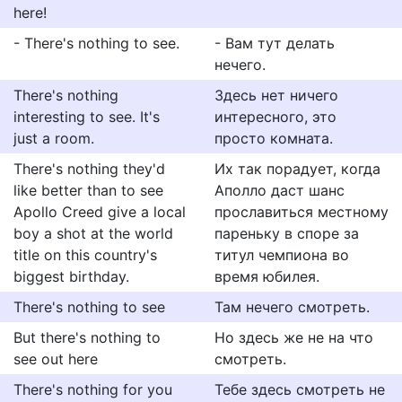
here!
- There's nothing to see.
- Вам тут делать
нечего.
There's nothing
Здесь нет ничего
interesting to see. It's
интересного, это
just a room.
просто комната.
There's nothing they'd
Их так порадует, когда
like better than to see
Аполло даст шанс
Apollo Creed give a local
прославиться местному
boy a shot at the world
пареньку в споре за
title on this country's
титул чемпиона во
biggest birthday.
время юбилея.
There's nothing to see
Там нечего смотреть.
But there's nothing to
Но здесь же не на что
see out here
смотреть.
There's nothing for you
Тебе здесь смотреть не