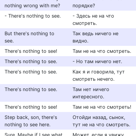
nothing wrong with me?
порядке?
- There's nothing to see.
- Здесь не на что
смотреть.
But there's nothing to
Так ведь ничего не
see.
видно.
There's nothing to see!
Там не на что смотреть.
There's nothing to see.
- Но там ничего нет.
There's nothing to see.
Как я и говорила, тут
смотреть нечего.
There's nothing to see.
Там нет ничего
интересного.
There's nothing to see!
Там не на что смотреть!
Step back, son, there's
Отойди назад, сынок,
nothing to see here.
тут не на что смотреть.
Sure. Maybe if I see what
Может, если я увижу,