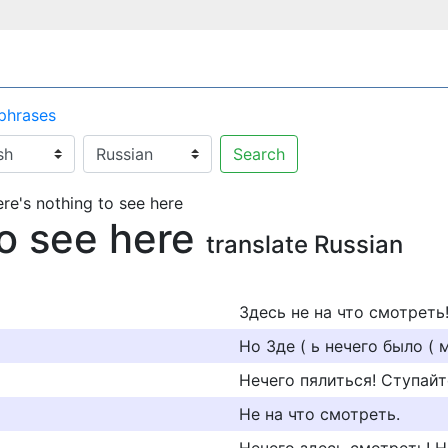
 phrases
Search
re's nothing to see here
to see here
translate Russian
Здесь не на что смотреть
Но 3де ( ь нечего было ( 
Нечего пялиться! Ступайт
Не на что смотреть.