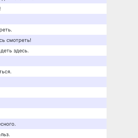
!
реть.
есь смотреть!
идеть здесь.
ться.
есного.
льз.