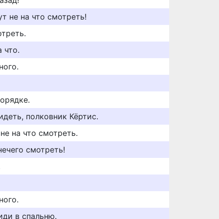
азад!
т не на что смотреть!
отреть.
 что.
ного.
порядке.
идеть, полковник Кёртис.
 не на что смотреть.
нечего смотреть!
.
ного.
иди в спальню.