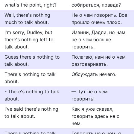
what's the point, right?
собираться, правда?
Well, there's nothing
Не о чем говорить. Все
much to talk about.
прошло очень плохо.
I'm sorry, Dudley, but
Извини, Дадли, но нам
there's nothing left to
не о чем больше
talk about.
говорить.
Guess there's nothing to
Полагаю, нам не о чем
talk about.
разговаривать.
There's nothing to talk
Обсуждать нечего.
about.
- There's nothing to talk
— Тут не о чем
about.
говорить!
I've said there's nothing
Как я уже сказал,
to talk about.
говорить здесь не о
чем.
There's nothing to talk
Говорить не о чем, я