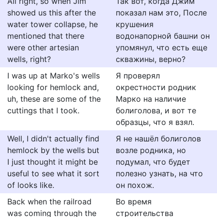
All right, so when Jim
Так вот, когда Джим
showed us this after the
показал нам это, После
water tower collapse, he
крушения
mentioned that there
водонапорной башни он
were other artesian
упомянул, что есть еще
wells, right?
скважины, верно?
I was up at Marko's wells
Я проверял
looking for hemlock and,
окрестности родник
uh, these are some of the
Марко на наличие
cuttings that I took.
болиголова, и вот те
образцы, что я взял.
Well, I didn't actually find
Я не нашёл болиголов
hemlock by the wells but
возле родника, но
I just thought it might be
подумал, что будет
useful to see what it sort
полезно узнать, на что
of looks like.
он похож.
Back when the railroad
Во время
was coming through the
строительства