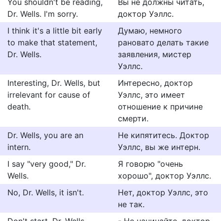
You shouldn't be reading,
Вы не должны читать,
Dr. Wells. I'm sorry.
доктор Уэллс.
I think it's a little bit early
Думаю, немного
to make that statement,
рановато делать такие
Dr. Wells.
заявления, мистер
Уэллс.
Interesting, Dr. Wells, but
Интересно, доктор
irrelevant for cause of
Уэллс, это имеет
death.
отношение к причине
смерти.
Dr. Wells, you are an
Не кипятитесь. Доктор
intern.
Уэллс, вы же интерн.
I say "very good," Dr.
Я говорю "очень
Wells.
хорошо", доктор Уэллс.
No, Dr. Wells, it isn't.
Нет, доктор Уэллс, это
не так.