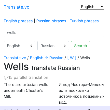
Translate.vc
English phrases
|
Russian phrases
|
Turkish phrases
Search
Translate.vc
/
English → Russian
/
[ W ]
/ Wells
Wells
translate Russian
1,715 parallel translation
There are artesian wells
И под Честерз-Миллом
underneath Chester's
есть несколько
Mill.
источников подземных
вод.