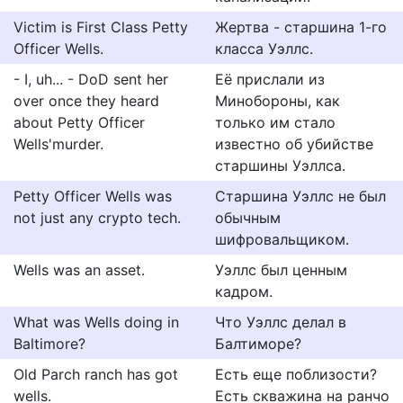
Victim is First Class Petty
Жертва - старшина 1-го
Officer Wells.
класса Уэллс.
- I, uh... - DoD sent her
Её прислали из
over once they heard
Минобороны, как
about Petty Officer
только им стало
Wells'murder.
известно об убийстве
старшины Уэллса.
Petty Officer Wells was
Старшина Уэллс не был
not just any crypto tech.
обычным
шифровальщиком.
Wells was an asset.
Уэллс был ценным
кадром.
What was Wells doing in
Что Уэллс делал в
Baltimore?
Балтиморе?
Old Parch ranch has got
Есть еще поблизости?
wells.
Есть скважина на ранчо