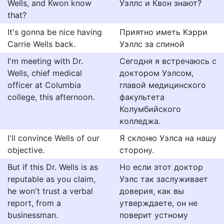
Wells, and Kwon know
Уэллс и Квон знают?
that?
It's gonna be nice having
Приятно иметь Кэрри
Carrie Wells back.
Уэллс за спиной
I'm meeting with Dr.
Сегодня я встречаюсь с
Wells, chief medical
доктором Уэлсом,
officer at Columbia
главой медицинского
college, this afternoon.
факультета
Колумбийского
колледжа.
I'll convince Wells of our
Я склоню Уэлса на нашу
objective.
сторону.
But if this Dr. Wells is as
Но если этот доктор
reputable as you claim,
Уэлс так заслуживает
he won't trust a verbal
доверия, как вы
report, from a
утверждаете, он не
businessman.
поверит устному