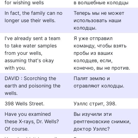
for wishing wells
в волшебные колодцы
In fact, the family can no
Теперь мы не может
longer use their wells.
использовать наши
колодцы.
I've already sent a team
Я уже отправил
to take water samples
команду, чтобы взять
from your wells,
пробы из ваших
assuming that's okay
колодцев, если,
with you.
конечно, вы не против.
DAVID : Scorching the
Палят землю и
earth and poisoning the
отравляют колодцы.
wells.
398 Wells Street.
Уэллс стрит, 398.
Have you examined
Вы изучили эти
these X-rays, Dr. Wells?
рентгеновские снимки,
Of course.
доктор Уэллс?