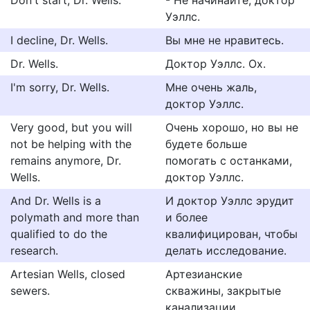
Don't start, Dr. Wells.
- Не начинайте, доктор
Уэллс.
I decline, Dr. Wells.
Вы мне не нравитесь.
Dr. Wells.
Доктор Уэллс. Ох.
I'm sorry, Dr. Wells.
Мне очень жаль,
доктор Уэллс.
Very good, but you will
Очень хорошо, но вы не
not be helping with the
будете больше
remains anymore, Dr.
помогать с останками,
Wells.
доктор Уэллс.
And Dr. Wells is a
И доктор Уэллс эрудит
polymath and more than
и более
qualified to do the
квалифицирован, чтобы
research.
делать исследование.
Artesian Wells, closed
Артезианские
sewers.
скважины, закрытые
канализации.