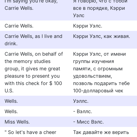
I'm saying you're okay,
Я говорю, что с тобой
Carrie Wells.
все в порядке, Кэрри
Уэлс
Carrie Wells.
Кэрри Уэлс.
Carrie Wells, as I live and
Кэрри Уэлс, как живая.
drink.
Carrie Wells, on behalf of
Кэрри Уэлс, от имени
the memory studies
группы изучения
group, it gives me great
памяти, с огромным
pleasure to present you
удовольствием,
with this check for $ 100
позволь подарить тебе
U.S.
100-долларовый чек
Wells.
Уэллс.
Wells.
- Вэллс.
Miss Wells.
- Мисс Вэлс.
" So let's have a cheer
Так давайте же верить