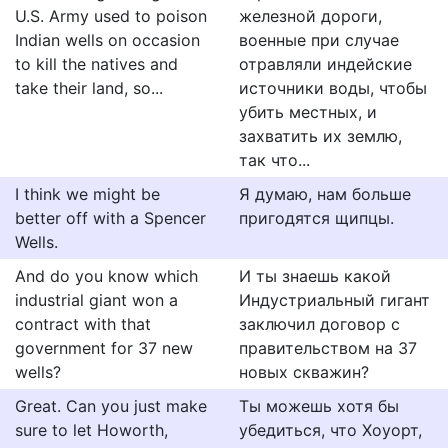
U.S. Army used to poison
железной дороги,
Indian wells on occasion
военные при случае
to kill the natives and
отравляли индейские
take their land, so...
источники воды, чтобы
убить местных, и
захватить их землю,
так что...
I think we might be
Я думаю, нам больше
better off with a Spencer
пригодятся щипцы.
Wells.
And do you know which
И ты знаешь какой
industrial giant won a
Индустриальный гигант
contract with that
заключил договор с
government for 37 new
правительством на 37
wells?
новых скважин?
Great. Can you just make
Ты можешь хотя бы
sure to let Howorth,
убедиться, что Хоуорт,