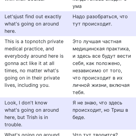
ума
Let'sjust find out exactly
Надо разобраться, что
what's going on around
тут происходит.
here.
This is a topnotch private
Это лучшая частная
medical practice, and
медицинская практика,
everybody around here is
и здесь все будут вести
gonna act like it at all
себя, как положено,
times, no matter what's
независимо от того,
going on in their private
что происходит в их
lives, including you.
личной жизни, включая
тебя.
Look, I don't know
Я не знаю, что здесь
what's going on around
происходит, но Триш в
here, but Trish is in
беде.
trouble.
What's going on around
Что тут творится?