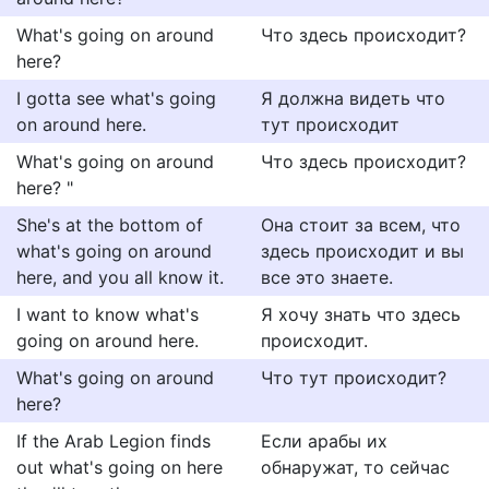
What's going on around
Что здесь происходит?
here?
I gotta see what's going
Я должна видеть что
on around here.
тут происходит
What's going on around
Что здесь происходит?
here? "
She's at the bottom of
Она стоит за всем, что
what's going on around
здесь происходит и вы
here, and you all know it.
все это знаете.
I want to know what's
Я xочу знать что здесь
going on around here.
происxодит.
What's going on around
Что тут происходит?
here?
If the Arab Legion finds
Если арабы их
out what's going on here
обнаружат, то сейчас