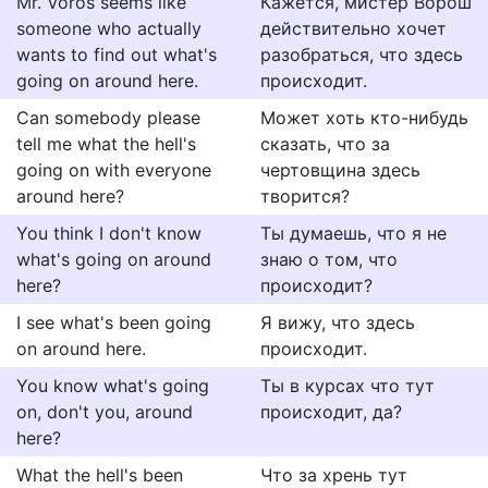
Mr. Voros seems like
Кажется, мистер Ворош
someone who actually
действительно хочет
wants to find out what's
разобраться, что здесь
going on around here.
происходит.
Can somebody please
Может хоть кто-нибудь
tell me what the hell's
сказать, что за
going on with everyone
чертовщина здесь
around here?
творится?
You think I don't know
Ты думаешь, что я не
what's going on around
знаю о том, что
here?
происходит?
I see what's been going
Я вижу, что здесь
on around here.
происходит.
You know what's going
Ты в курсах что тут
on, don't you, around
происходит, да?
here?
What the hell's been
Что за хрень тут