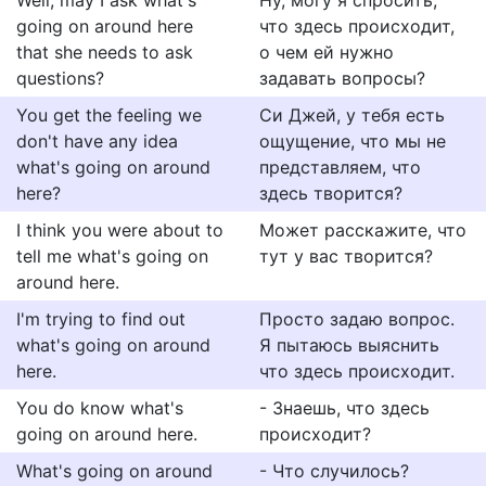
Well, may I ask what's
Ну, могу я спросить,
going on around here
что здесь происходит,
that she needs to ask
о чем ей нужно
questions?
задавать вопросы?
You get the feeling we
Си Джей, у тебя есть
don't have any idea
ощущение, что мы не
what's going on around
представляем, что
here?
здесь творится?
I think you were about to
Может расскажите, что
tell me what's going on
тут у вас творится?
around here.
I'm trying to find out
Просто задаю вопрос.
what's going on around
Я пытаюсь выяснить
here.
что здесь происходит.
You do know what's
- Знаешь, что здесь
going on around here.
происходит?
What's going on around
- Что случилось?