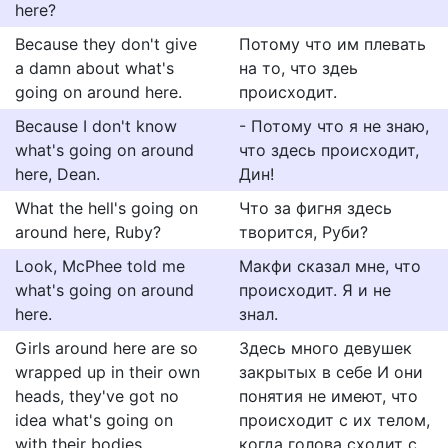
here?
Because they don't give
Потому что им плевать
a damn about what's
на то, что здеь
going on around here.
происходит.
Because I don't know
- Потому что я не знаю,
what's going on around
что здесь происходит,
here, Dean.
Дин!
What the hell's going on
Что за фигня здесь
around here, Ruby?
творится, Руби?
Look, McPhee told me
Макфи сказал мне, что
what's going on around
происходит. Я и не
here.
знал.
Girls around here are so
Здесь много девушек
wrapped up in their own
закрытых в себе И они
heads, they've got no
понятия не имеют, что
idea what's going on
происходит с их телом,
with their bodies.
когда голова сходит с