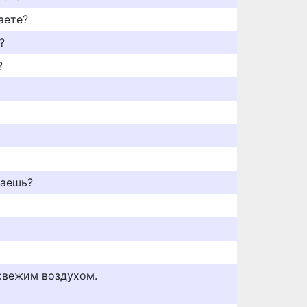
аете?
?
?
лаешь?
свежим воздухом.