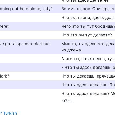
Что вьi здесь делаете?
 doing out here alone, lady?
Во имя шаров Юпитера, чт
Что вы, парни, здесь дел
here?
Чего это ты тут бродишь
Что это вы тут делаете?
've got a space rocket out
Мышка, ты здесь что дел
из джема.
А что ты, собственно, ту
- Что ты здесь делаешь, 
dark?
Что ты делаешь, прячешь
Что ты здесь делаешь, Эр
Что ты здесь делаешь? М
чувак.
" Turkish