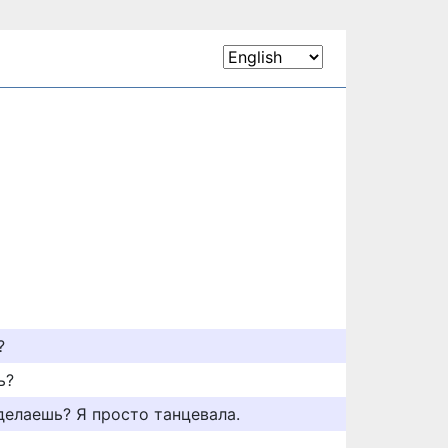
?
ь?
делаешь? Я просто танцевала.