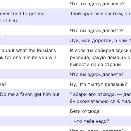
Что ты здесь делаешь?
ever tried to get me
Твой брат был святым, он
 of here.
Что вы здесь делаете?
?
Луи, мой дорогой, о чем
n about what the Russians
И если ты собирал здесь
nk for one minute you will
русские, какую помощь о
вывести ее из страны
Что вы здесь делаете?
re?
Ну, что ты тут делаешь?
 Do me a favor, get him out
" абери его отсюда. — де
ќн окончательно сп € тил.
Беги отсюда!
- Что тебе надо?