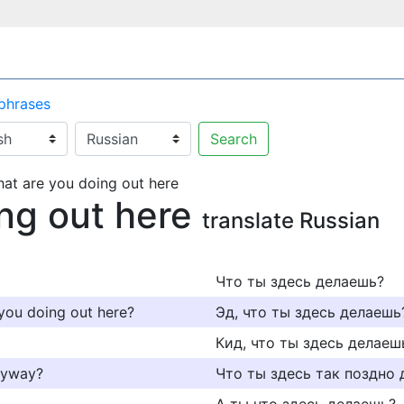
 phrases
Search
at are you doing out here
ng out here
translate Russian
Что ты здесь делаешь?
 you doing out here?
Эд, что ты здесь делаешь
Кид, что ты здесь делаеш
anyway?
Что ты здесь так поздно 