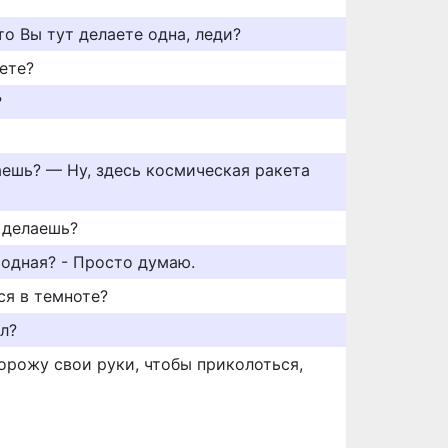
о Вы тут делаете одна, леди?
аете?
?
аешь? — Ну, здесь космическая ракета
т делаешь?
родная? - Просто думаю.
ся в темноте?
л?
орожу свои руки, чтобы приколоться,