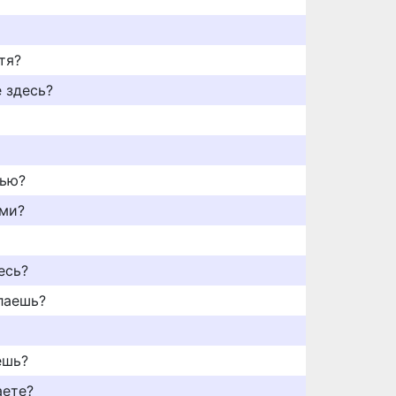
тя?
 здесь?
чью?
ами?
есь?
елаешь?
ешь?
аете?