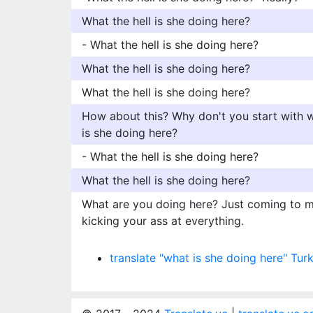
What the hell is she doing here?
- What the hell is she doing here?
What the hell is she doing here?
What the hell is she doing here?
How about this? Why don't you start with w
is she doing here?
- What the hell is she doing here?
What the hell is she doing here?
What are you doing here? Just coming to mak
kicking your ass at everything.
translate "what is she doing here" Turk