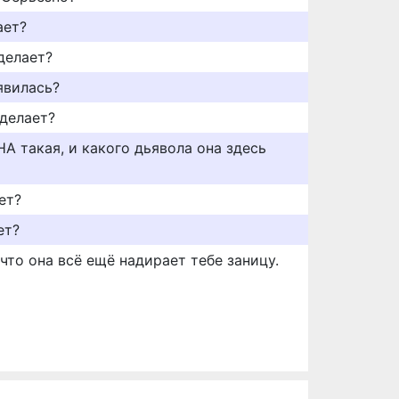
ает?
 делает?
явилась?
 делает?
НА такая, и какого дьявола она здесь
ет?
ет?
что она всё ещё надирает тебе заницу.