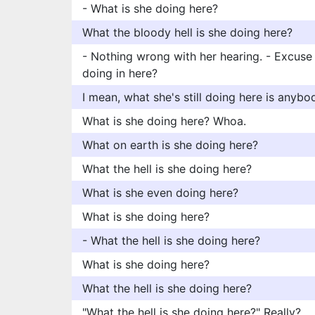
- What is she doing here?
What the bloody hell is she doing here?
- Nothing wrong with her hearing. - Excuse
doing in here?
I mean, what she's still doing here is anybo
What is she doing here? Whoa.
What on earth is she doing here?
What the hell is she doing here?
What is she even doing here?
What is she doing here?
- What the hell is she doing here?
What is she doing here?
What the hell is she doing here?
"What the hell is she doing here?" Really?