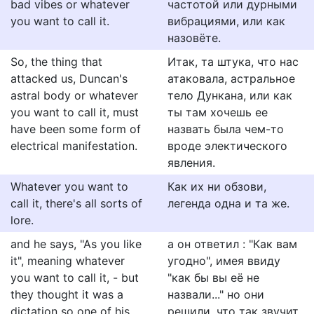
bad vibes or whatever
частотой или дурными
you want to call it.
вибрациями, или как
назовёте.
So, the thing that
Итак, та штука, что нас
attacked us, Duncan's
атаковала, астральное
astral body or whatever
тело Дункана, или как
you want to call it, must
ты там хочешь ее
have been some form of
назвать была чем-то
electrical manifestation.
вроде электического
явления.
Whatever you want to
Как их ни обзови,
call it, there's all sorts of
легенда одна и та же.
lore.
and he says, "As you like
а он ответил : "Как вам
it", meaning whatever
угодно", имея ввиду
you want to call it, - but
"как бы вы её не
they thought it was a
назвали..." но они
dictation so one of his
решили, что так звучит