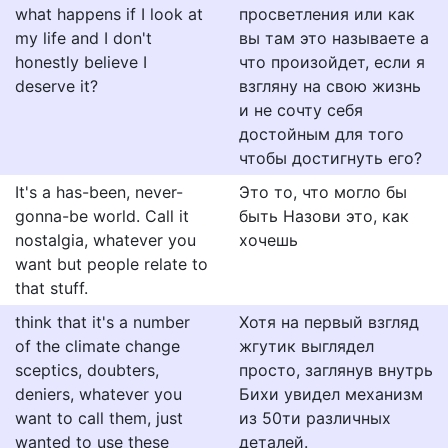
what happens if I look at
просветления или как
my life and I don't
вы там это называете а
honestly believe I
что произойдет, если я
deserve it?
взгляну на свою жизнь
и не сочту себя
достойным для того
чтобы достигнуть его?
It's a has-been, never-
Это то, что могло бы
gonna-be world. Call it
быть Назови это, как
nostalgia, whatever you
хочешь
want but people relate to
that stuff.
think that it's a number
Хотя на первый взгляд
of the climate change
жгутик выглядел
sceptics, doubters,
просто, заглянув внутрь
deniers, whatever you
Бихи увидел механизм
want to call them, just
из 50ти различных
wanted to use these
деталей.