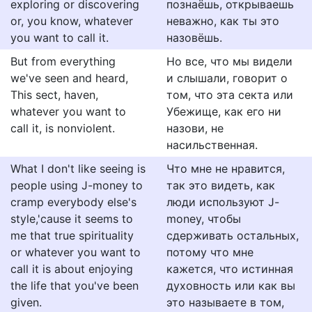
exploring or discovering
познаёшь, открываешь
or, you know, whatever
неважно, как ты это
you want to call it.
назовёшь.
But from everything
Но все, что мы видели
we've seen and heard,
и слышали, говорит о
This sect, haven,
том, что эта секта или
whatever you want to
Убежище, как его ни
call it, is nonviolent.
назови, не
насильственная.
What I don't like seeing is
Что мне не нравится,
people using J-money to
так это видеть, как
cramp everybody else's
люди используют J-
style,'cause it seems to
money, чтобы
me that true spirituality
сдерживать остальных,
or whatever you want to
потому что мне
call it is about enjoying
кажется, что истинная
the life that you've been
духовность или как вы
given.
это называете в том,