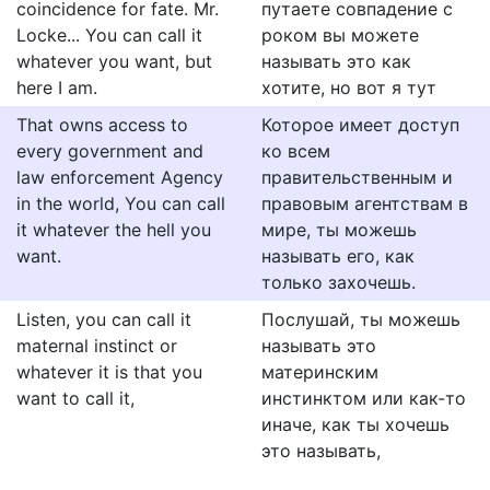
coincidence for fate. Mr.
путаете совпадение с
Locke... You can call it
роком вы можете
whatever you want, but
называть это как
here I am.
хотите, но вот я тут
That owns access to
Которое имеет доступ
every government and
ко всем
law enforcement Agency
правительственным и
in the world, You can call
правовым агентствам в
it whatever the hell you
мире, ты можешь
want.
называть его, как
только захочешь.
Listen, you can call it
Послушай, ты можешь
maternal instinct or
называть это
whatever it is that you
материнским
want to call it,
инстинктом или как-то
иначе, как ты хочешь
это называть,