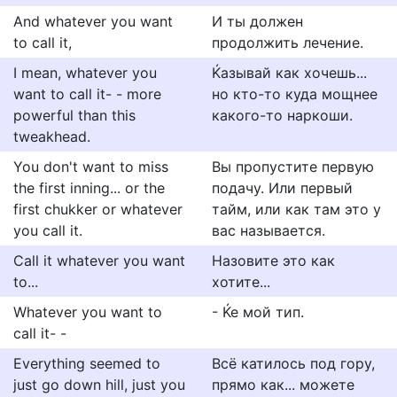
And whatever you want
И ты должен
to call it,
продолжить лечение.
I mean, whatever you
Ќазывай как хочешь...
want to call it- - more
но кто-то куда мощнее
powerful than this
какого-то наркоши.
tweakhead.
You don't want to miss
Вы пропустите первую
the first inning... or the
подачу. Или первый
first chukker or whatever
тайм, или как там это у
you call it.
вас называется.
Call it whatever you want
Назовите это как
to...
хотите...
Whatever you want to
- Ќе мой тип.
call it- -
Everything seemed to
Всё катилось под гору,
just go down hill, just you
прямо как... можете