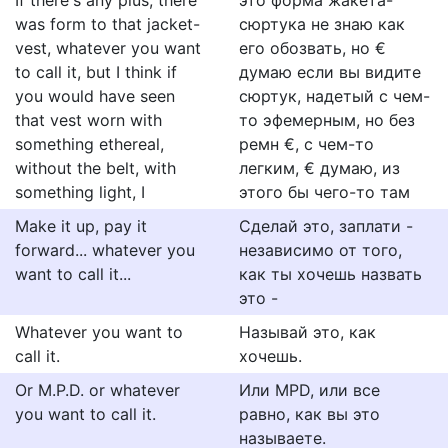
If there's any plus, there
это форма жакета-
was form to that jacket-
сюртука не знаю как
vest, whatever you want
его обозвать, но €
to call it, but I think if
думаю если вы видите
you would have seen
сюртук, надетый с чем-
that vest worn with
то эфемерным, но без
something ethereal,
ремн €, с чем-то
without the belt, with
легким, € думаю, из
something light, I
этого бы чего-то там
Make it up, pay it
Сделай это, заплати -
forward... whatever you
независимо от того,
want to call it...
как ты хочешь назвать
это -
Whatever you want to
Называй это, как
call it.
хочешь.
Or M.P.D. or whatever
Или MPD, или все
you want to call it.
равно, как вы это
называете.