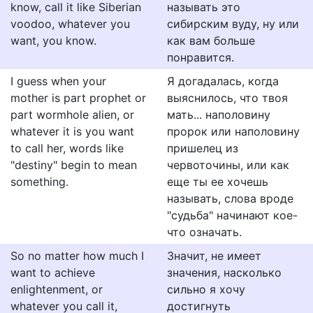
know, call it like Siberian
называть это
voodoo, whatever you
сибирским вуду, ну или
want, you know.
как вам больше
понравится.
I guess when your
Я догадалась, когда
mother is part prophet or
выяснилось, что твоя
part wormhole alien, or
мать... наполовину
whatever it is you want
пророк или наполовину
to call her, words like
пришелец из
"destiny" begin to mean
червоточины, или как
something.
еще ты ее хочешь
называть, слова вроде
"судьба" начинают кое-
что означать.
So no matter how much I
Значит, не имеет
want to achieve
значения, насколько
enlightenment, or
сильно я хочу
whatever you call it,
достигнуть