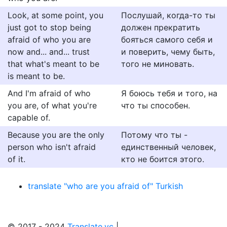
Look, at some point, you
Послушай, когда-то ты
just got to stop being
должен прекратить
afraid of who you are
бояться самого себя и
now and... and... trust
и поверить, чему быть,
that what's meant to be
того не миновать.
is meant to be.
And I'm afraid of who
Я боюсь тебя и того, на
you are, of what you're
что ты способен.
capable of.
Because you are the only
Потому что ты -
person who isn't afraid
единственный человек,
of it.
кто не боится этого.
translate "who are you afraid of" Turkish
© 2017 - 2024
Translate.vc
|