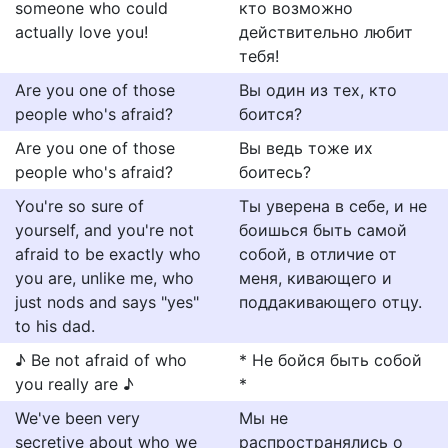
someone who could
кто возможно
actually love you!
действительно любит
тебя!
Are you one of those
Вы один из тех, кто
people who's afraid?
боится?
Are you one of those
Вы ведь тоже их
people who's afraid?
боитесь?
You're so sure of
Ты уверена в себе, и не
yourself, and you're not
боишься быть самой
afraid to be exactly who
собой, в отличие от
you are, unlike me, who
меня, кивающего и
just nods and says "yes"
поддакивающего отцу.
to his dad.
♪ Be not afraid of who
* Не бойся быть собой
you really are ♪
*
We've been very
Мы не
secretive about who we
распространялись о