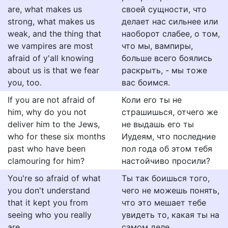
are, what makes us
своей сущности, что
strong, what makes us
делает нас сильнее или
weak, and the thing that
наоборот слабее, о том,
we vampires are most
что мы, вампиры,
afraid of y'all knowing
больше всего боялись
about us is that we fear
раскрыть, - мы тоже
you, too.
вас боимся.
If you are not afraid of
Коли его ты не
him, why do you not
страшишься, отчего же
deliver him to the Jews,
не выдашь его ты
who for these six months
Иудеям, что последние
past who have been
пол года об этом тебя
clamouring for him?
настойчиво просили?
You're so afraid of what
Ты так боишься того,
you don't understand
чего не можешь понять,
that it kept you from
что это мешает тебе
seeing who you really
увидеть то, какая ты на
are.
самом деле.