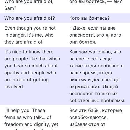
Who are you afraid of,
ого вы боитесь, — эм?
Sam?
Who are you afraid of?
Кого вы боитесь?
Even though you're not
- Даже, если ты вне
in danger, it's me, who
опасности, это я, кого
they are afraid of.
они боятся.
It's nice to know there
Как замечательно, что
are people like that when
на свете есть еще
you hear so much about
такие люди особенно в
apathy and people who
наше время, когда
are afraid of getting
никому и дела нет до
involved.
окружающих. Людей
беспокоят только их
собственные проблемы.
I'll help you. These
Все эти бабы, которые
females who talk... of
освобождаются,
freedom and dignity, yet
избавляются от