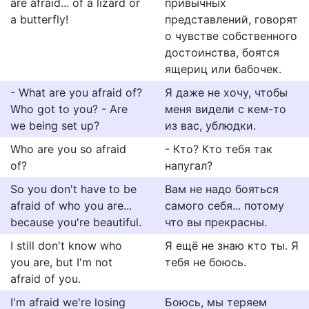
are afraid... of a lizard or
привычных
a butterfly!
представлений, говорят
о чувстве собственного
достоинства, боятся
ящериц или бабочек.
- What are you afraid of?
Я даже не хочу, чтобы
Who got to you? - Are
меня видели с кем-то
we being set up?
из вас, ублюдки.
Who are you so afraid
- Кто? Кто тебя так
of?
напугал?
So you don't have to be
Вам не надо бояться
afraid of who you are...
самого себя... потому
because you're beautiful.
что вы прекрасны.
I still don't know who
Я ещё не знаю кто ты. Я
you are, but I'm not
тебя не боюсь.
afraid of you.
I'm afraid we're losing
Боюсь, мы теряем