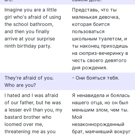
Imagine you are a little
Представь, что ты
girl who's afraid of using
маленькая девочка,
the school bathroom,
которая боится
and then you finally
пользоваться
arrive at your surprise
школьным туалетом, и
ninth birthday party.
ты наконец приходишь
на сюприз-вечеринку в
честь своего девятого
дня рождения.
They're afraid of you.
- Они бояться тебя.
Who are you?
I hated and I was afraid
Я ненавидела и боялась
of our father, but he was
нашего отца, но он был
a lesser evil than you, my
меньшим злом, чем ты.
bastard brother who
Мой
loomed over me,
незаконнорожденный
threatening me as you
брат, маячивший вокруг