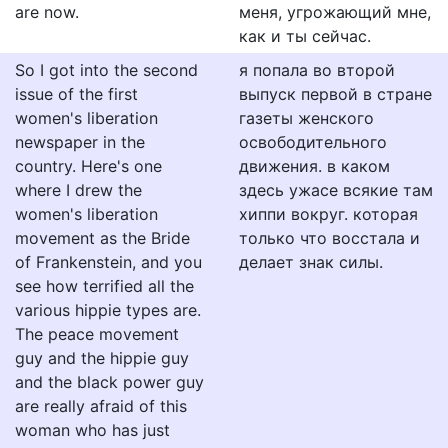
are now.
меня, угрожающий мне,
как и ты сейчас.
So I got into the second
я попала во второй
issue of the first
выпуск первой в стране
women's liberation
газеты женского
newspaper in the
освободительного
country. Here's one
движения. в каком
where I drew the
здесь ужасе всякие там
women's liberation
хиппи вокруг. которая
movement as the Bride
только что восстала и
of Frankenstein, and you
делает знак силы.
see how terrified all the
various hippie types are.
The peace movement
guy and the hippie guy
and the black power guy
are really afraid of this
woman who has just