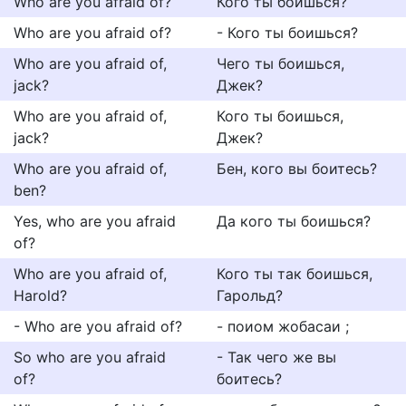
Who are you afraid of?
Кого ты боишься?
Who are you afraid of?
- Кого ты боишься?
Who are you afraid of,
Чего ты боишься,
jack?
Джек?
Who are you afraid of,
Кого ты боишься,
jack?
Джек?
Who are you afraid of,
Бен, кого вы боитесь?
ben?
Yes, who are you afraid
Да кого ты боишься?
of?
Who are you afraid of,
Кого ты так боишься,
Harold?
Гарольд?
- Who are you afraid of?
- поиом жобасаи ;
So who are you afraid
- Так чего же вы
of?
боитесь?