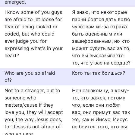
emerged.
I know some of you guys
Я знаю, что некоторые
are afraid to let loose for
парни боятся дать волю
fear of being ranked or
чувствам из-за страха
coded, but who could
быть оцененным или
ever judge you for
зашифрованным, но кто
expressing what's in your
может судить вас за то,
heart?
что вы высказываете
то, что у вас на сердце?
Who are you so afraid
Кого ты так боишься?
of?
Not to a stranger, but to
Не незнакомцу, а кому-
someone who
то, кто важен, потому
matters,'cause if they
что, если они любят
love you, they will accept
вас, они примут вас так
you, the way Jesus does,
же, как и Иисус, Иисус
for Jesus is not afraid of
не боится того, кто вы.
who you are.