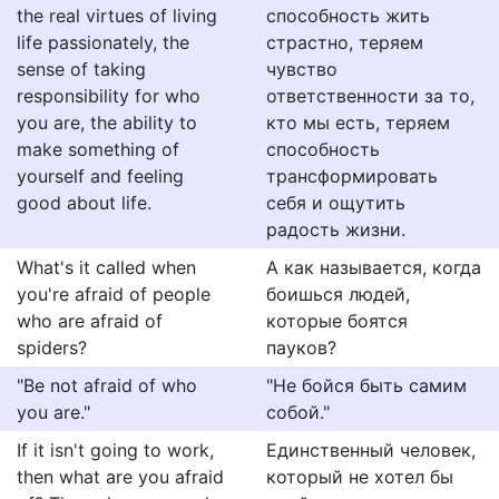
the real virtues of living
способность жить
life passionately, the
страстно, теряем
sense of taking
чувство
responsibility for who
ответственности за то,
you are, the ability to
кто мы есть, теряем
make something of
способность
yourself and feeling
трансформировать
good about life.
себя и ощутить
радость жизни.
What's it called when
А как называется, когда
you're afraid of people
боишься людей,
who are afraid of
которые боятся
spiders?
пауков?
"Be not afraid of who
"Не бойся быть самим
you are."
собой."
If it isn't going to work,
Единственный человек,
then what are you afraid
который не хотел бы