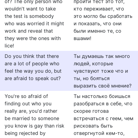
of? The only person who
пройти тест это тот,
wouldn't want to take
кто переживает, что
the test is somebody
это могло бы сработать
who was worried it might
и показать, что они
work and reveal that
были именно те, со
they were the ones with
вшами!
lice!
Do you think that there
Ты думаешь так много
are a lot of people who
людей, которые
feel the way you do, but
чувствуют тоже что и
are afraid to speak out?
ты, но бояться
выразить своё мнение?
You're so afraid of
Ты настолько боишься
finding out who you
разобраться в себе, что
really are, you'd rather
скорее готова
be married to someone
встречаться с геем, чем
you know is gay than risk
рисковать быть
being rejected by
отвергнутой кем-то,