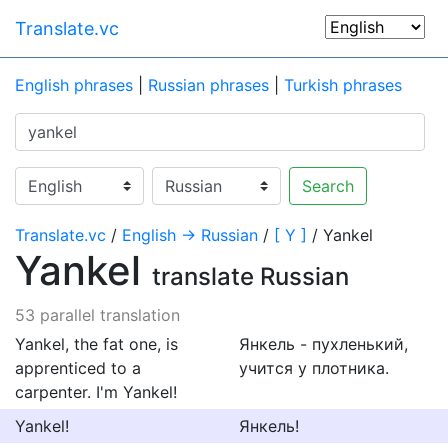
Translate.vc
English phrases
|
Russian phrases
|
Turkish phrases
Search
Translate.vc
/
English → Russian
/
[ Y ]
/ Yankel
Yankel
translate Russian
53 parallel translation
Yankel, the fat one, is
Янкель - пухленький,
apprenticed to a
учится у плотника.
carpenter. I'm Yankel!
Yankel!
Янкель!