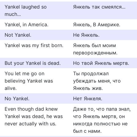
Yankel laughed so
Янкель так смеялся...
much...
Yankel, in America.
Янкель, В Америке.
Not Yankel.
Не Янкель.
Yankel was my first born.
Янкель был моим
перворожденным.
But your Yankel is dead.
Но твой Янкель мертв.
You let me go on
Ты продолжал
believing Yankel was
убеждать меня, что
alive.
Янкель жив.
No Yankel.
Нет Янкеля.
Even though dad knew
Даже то, что папа знал,
Yankel was dead, he was
что Янкель мертв, он
never actually with us.
никогда полностью не
был с нами.