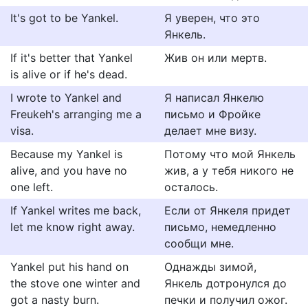
It's got to be Yankel.
Я уверен, что это
Янкель.
If it's better that Yankel
Жив он или мертв.
is alive or if he's dead.
I wrote to Yankel and
Я написал Янкелю
Freukeh's arranging me a
письмо и Фройке
visa.
делает мне визу.
Because my Yankel is
Потому что мой Янкель
alive, and you have no
жив, а у тебя никого не
one left.
осталось.
If Yankel writes me back,
Если от Янкеля придет
let me know right away.
письмо, немедленно
сообщи мне.
Yankel put his hand on
Однажды зимой,
the stove one winter and
Янкель дотронулся до
got a nasty burn.
печки и получил ожог.