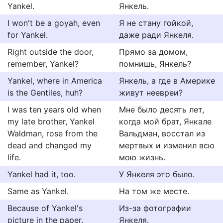
Yankel.
Янкель.
I won't be a goyah, even
Я не стану гойкой,
for Yankel.
даже ради Янкеля.
Right outside the door,
Прямо за домом,
remember, Yankel?
помнишь, Янкель?
Yankel, where in America
Янкель, а где в Америке
is the Gentiles, huh?
живут неевреи?
I was ten years old when
Мне было десять лет,
my late brother, Yankel
когда мой брат, Янкале
Waldman, rose from the
Вальдман, восстал из
dead and changed my
мертвых и изменил всю
life.
мою жизнь.
Yankel had it, too.
У Янкеля это было.
Same as Yankel.
На том же месте.
Because of Yankel's
Из-за фотографии
picture in the paper.
Янкеля.