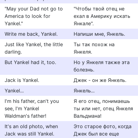
"May your Dad not go to
"Чтобы твой отец не
America to look for
ехал в Америку искать
Yankel."
Янкале".
Write me back, Yankel.
Напиши мне, Янкель.
Just like Yankel, the little
Ты так похож на
darling.
Янкеля.
But Yankel had it, too.
Но у Янкеля также эта
болезнь.
Jack is Yankel.
Джек - он же Янкель.
Yankel...
Янкель...
I'm his father, can't you
Я его отец, понимаешь
see, I'm Yankel
ты или нет, отец Янкеля
Waldman's father!
Вальдмана!
It's an old photo, when
Это старое фото, когда
Jack was still Yankel.
Джек был все еще