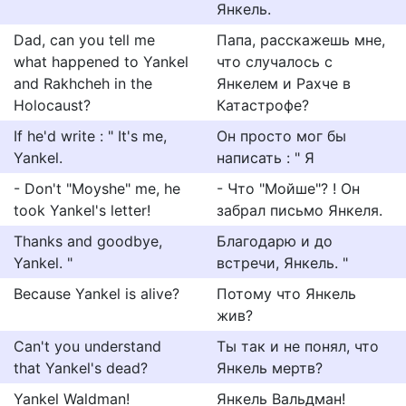
Янкель.
Dad, can you tell me
Папа, расскажешь мне,
what happened to Yankel
что случалось с
and Rakhcheh in the
Янкелем и Рахче в
Holocaust?
Катастрофе?
If he'd write : " It's me,
Он просто мог бы
Yankel.
написать : " Я
- Don't "Moyshe" me, he
- Что "Мойше"? ! Он
took Yankel's letter!
забрал письмо Янкеля.
Thanks and goodbye,
Благодарю и до
Yankel. "
встречи, Янкель. "
Because Yankel is alive?
Потому что Янкель
жив?
Can't you understand
Ты так и не понял, что
that Yankel's dead?
Янкель мертв?
Yankel Waldman!
Янкель Вальдман!