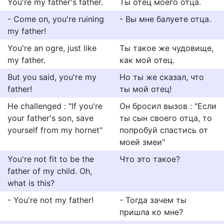
You're my father's father.
Ты отец моего отца.
- Come on, you're ruining
- Вы мне балуете отца.
my father!
You're an ogre, just like
Ты такое же чудовище,
my father.
как мой отец.
But you said, you're my
Но ты же сказал, что
father!
ты мой отец!
He challenged : "If you're
Он бросил вызов : "Если
your father's son, save
ты сын своего отца, то
yourself from my hornet"
попробуй спастись от
моей змеи"
You're not fit to be the
Что это такое?
father of my child. Oh,
what is this?
- You're not my father!
- Тогда зачем ты
пришла ко мне?