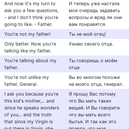
And now it's my turn to
И теперь уже настала
ask you a few questions,
моя очередь задавать
- and I don't think you're
вопросы и вряд ли они
going to like. - Father.
вам понравятся.
You're not my father!
Ты не мой отец!
Only better. Now you're
Узнаю своего отца.
talking like my father.
You're talking about my
Ты говоришь о моём
father.
отце.
You're not unlike my
Вы во многом похожи
father, General.
на моего отца, генерал.
I ask you because you're
Я прошу Вас потому
this kid's mother,... and
что Вы мать таких
since he speaks wonders
вещей. И Вы говорите
of you... and the truth
что вы мать всего
that since my Virgin is
бытья. И так как это
out there in Spain, she
правда, что моя