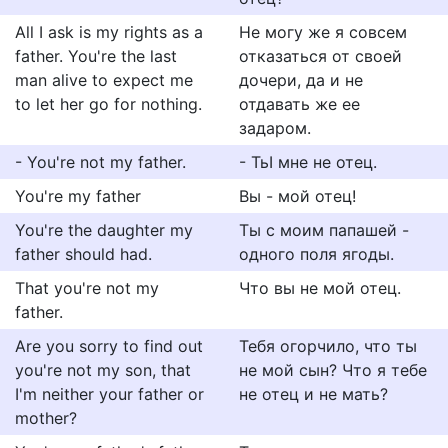
All I ask is my rights as a
Не могу же я совсем
father. You're the last
отказаться от своей
man alive to expect me
дочери, да и не
to let her go for nothing.
отдавать же ее
задаром.
- You're not my father.
- ТьI мне не отец.
You're my father
Вы - мой отец!
You're the daughter my
Ты с моим папашей -
father should had.
одного поля ягоды.
That you're not my
Что вы не мой отец.
father.
Are you sorry to find out
Тебя огорчило, что ты
you're not my son, that
не мой сын? Что я тебе
I'm neither your father or
не отец и не мать?
mother?