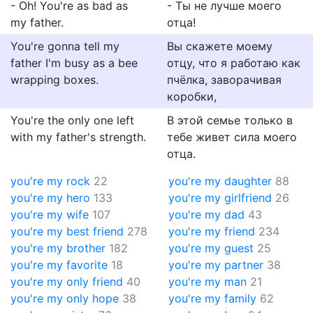
- Oh! You're as bad as
- Ты не лучше моего
my father.
отца!
You're gonna tell my
Вы скажете моему
father I'm busy as a bee
отцу, что я работаю как
wrapping boxes.
пчёлка, заворачивая
коробки,
You're the only one left
В этой семье только в
with my father's strength.
тебе живет сила моего
отца.
you're my rock
22
you're my daughter
88
you're my hero
133
you're my girlfriend
26
you're my wife
107
you're my dad
43
you're my best friend
278
you're my friend
234
you're my brother
182
you're my guest
25
you're my favorite
18
you're my partner
38
you're my only friend
40
you're my man
21
you're my only hope
38
you're my family
62