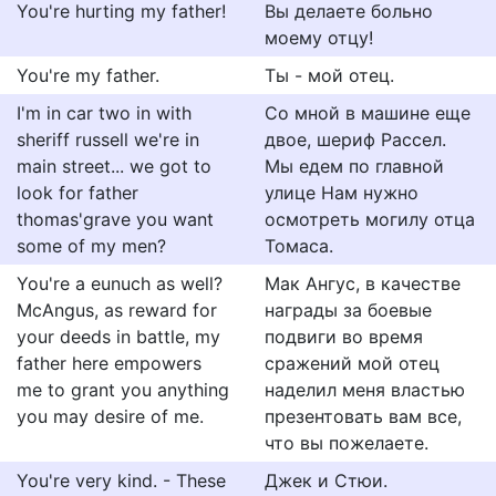
You're hurting my father!
Вы делаете больно
моему отцу!
You're my father.
Ты - мой отец.
I'm in car two in with
Со мной в машине еще
sheriff russell we're in
двое, шериф Рассел.
main street... we got to
Мы едем по главной
look for father
улице Нам нужно
thomas'grave you want
осмотреть могилу отца
some of my men?
Томаса.
You're a eunuch as well?
Мак Ангус, в качестве
McAngus, as reward for
награды за боевые
your deeds in battle, my
подвиги во время
father here empowers
сражений мой отец
me to grant you anything
наделил меня властью
you may desire of me.
презентовать вам все,
что вы пожелаете.
You're very kind. - These
Джек и Стюи.