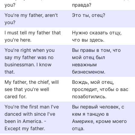
you?
правда?
You're my father, aren't
Это ты, отец?
you?
I must tell my father that
Нужно сказать отцу,
you're here.
что вы здесь.
You're right when you
Вы правы в том, что
say my father was no
мой отец был
businessman. I know
неважным
that.
бизнесменом.
My father, the chief, will
Вождь, мой отец,
see that you're well
проследит, чтобы о вас
cared for.
позаботились.
You're the first man I've
Вы первый человек, с
danced with since I've
кем я танцую в
been in America. -
Америке, кроме моего
Except my father.
отца.