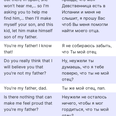
won't hear me,... so I'm
Девственница есть в
asking you to help me
Испании и меня не
find him,... then I'll make
слышит, я прошу Вас
myself your son, and this
чтоб Вы меня помогли
kid, let him make himself
найти моего отца.
son of my father.
You're my father! I know
Я не собираюсь забыть,
that!
что Ты мой отец
Do you really think that I
Ну, неужели ты
will believe you that
думаешь, что я тебе
you're not my father?
поверю, что ты не мой
отец?
You're my father, dad.
Ты же мой отец, пап.
Is there nothing that can
Неужели не осталось
make me feel proud that
ничего, чтобы я мог
you're my father?
гордиться, что ты мой
отец?