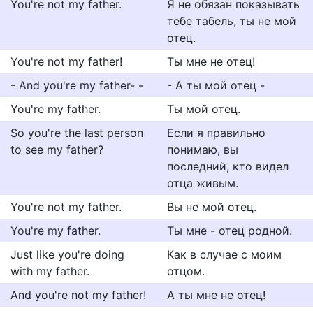
You're not my father.
Я не обязан показывать
тебе табель, ты не мой
отец.
You're not my father!
Ты мне не отец!
- And you're my father- -
- А ты мой отец -
You're my father.
Ты мой отец.
So you're the last person
Если я правильно
to see my father?
понимаю, вы
последний, кто видел
отца живым.
You're not my father.
Вы не мой отец.
You're my father.
Ты мне - отец родной.
Just like you're doing
Как в случае с моим
with my father.
отцом.
And you're not my father!
А ты мне не отец!