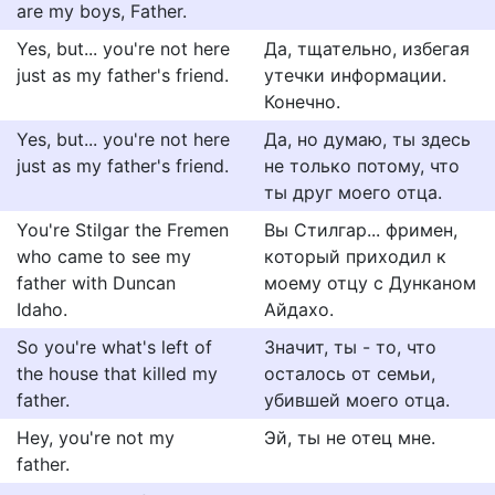
are my boys, Father.
Yes, but... you're not here
Да, тщательно, избегая
just as my father's friend.
утечки информации.
Конечно.
Yes, but... you're not here
Да, но думаю, ты здесь
just as my father's friend.
не только потому, что
ты друг моего отца.
You're Stilgar the Fremen
Вы Стилгар... фримен,
who came to see my
который приходил к
father with Duncan
моему отцу с Дунканом
Idaho.
Айдахо.
So you're what's left of
Значит, ты - то, что
the house that killed my
осталось от семьи,
father.
убившей моего отца.
Hey, you're not my
Эй, ты не отец мне.
father.