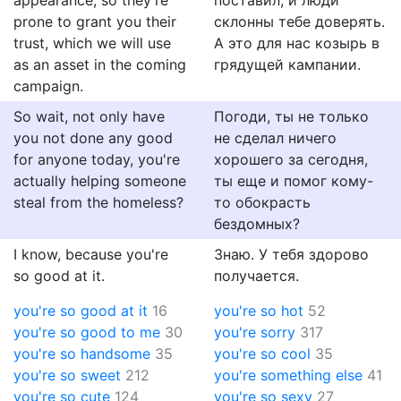
appearance, so they're
поставил, и люди
prone to grant you their
склонны тебе доверять.
trust, which we will use
А это для нас козырь в
as an asset in the coming
грядущей кампании.
campaign.
So wait, not only have
Погоди, ты не только
you not done any good
не сделал ничего
for anyone today, you're
хорошего за сегодня,
actually helping someone
ты еще и помог кому-
steal from the homeless?
то обокрасть
бездомных?
I know, because you're
Знаю. У тебя здорово
so good at it.
получается.
you're so good at it
16
you're so hot
52
you're so good to me
30
you're sorry
317
you're so handsome
35
you're so cool
35
you're so sweet
212
you're something else
41
you're so cute
124
you're so sexy
27