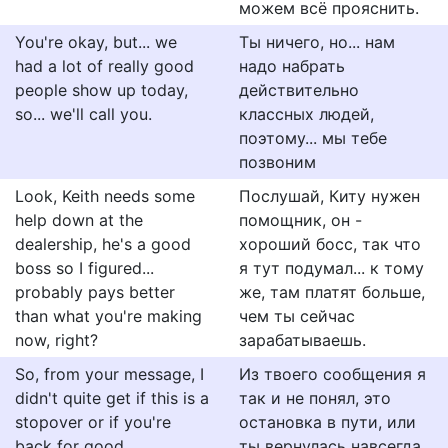
можем всё прояснить.
You're okay, but... we
Ты ничего, но... нам
had a lot of really good
надо набрать
people show up today,
действительно
so... we'll call you.
классных людей,
поэтому... мы тебе
позвоним
Look, Keith needs some
Послушай, Киту нужен
help down at the
помощник, он -
dealership, he's a good
хороший босс, так что
boss so I figured...
я тут подумал... к тому
probably pays better
же, там платят больше,
than what you're making
чем ты сейчас
now, right?
зарабатываешь.
So, from your message, I
Из твоего сообщения я
didn't quite get if this is a
так и не понял, это
stopover or if you're
остановка в пути, или
back for good.
ты вернулась навсегда.