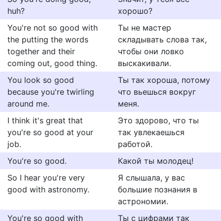
huh?
хорошо?
You're not so good with
Ты не мастер
the putting the words
складывать слова так,
together and their
чтобы они ловко
coming out, good thing.
выскакивали.
You look so good
Ты так хороша, потому
because you're twirling
что вьешься вокруг
around me.
меня.
I think it's great that
Это здорово, что ты
you're so good at your
так увлекаешься
job.
работой.
You're so good.
Какой ты молодец!
So I hear you're very
Я слышала, у вас
good with astronomy.
большие познания в
астрономии.
You're so good with
Ты с цифрами так