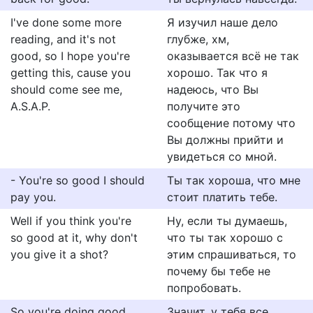
I've done some more
Я изучил наше дело
reading, and it's not
глубже, хм,
good, so I hope you're
оказывается всё не так
getting this, cause you
хорошо. Так что я
should come see me,
надеюсь, что Вы
A.S.A.P.
получите это
сообщение потому что
Вы должны прийти и
увидеться со мной.
- You're so good I should
Ты так хороша, что мне
pay you.
стоит платить тебе.
Well if you think you're
Ну, если ты думаешь,
so good at it, why don't
что ты так хорошо с
you give it a shot?
этим спрашиваться, то
почему бы тебе не
попробовать.
So you're doing good,
Значит, у тебя все