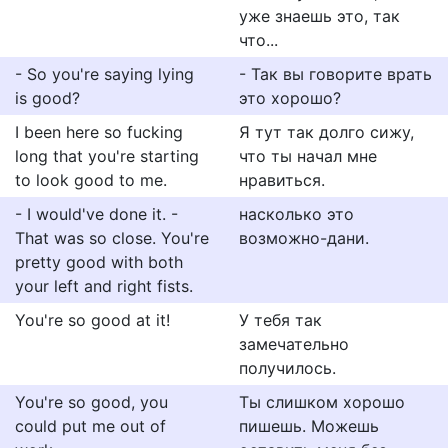
уже знаешь это, так
что...
- So you're saying lying
- Так вы говорите врать
is good?
это хорошо?
I been here so fucking
Я тут так долго сижу,
long that you're starting
что ты начал мне
to look good to me.
нравиться.
- I would've done it. -
насколько это
That was so close. You're
возможно-дани.
pretty good with both
your left and right fists.
You're so good at it!
У тебя так
замечательно
получилось.
You're so good, you
Ты слишком хорошо
could put me out of
пишешь. Можешь