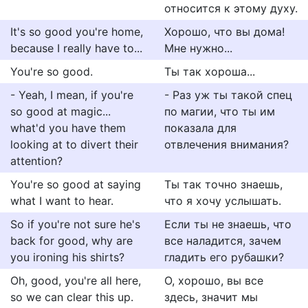
относится к этому духу.
It's so good you're home,
Хорошо, что вы дома!
because I really have to...
Мне нужно...
You're so good.
Ты так хороша...
- Yeah, I mean, if you're
- Раз уж ты такой спец
so good at magic...
по магии, что ты им
what'd you have them
показала для
looking at to divert their
отвлечения внимания?
attention?
You're so good at saying
Ты так точно знаешь,
what I want to hear.
что я хочу услышать.
So if you're not sure he's
Если ты не знаешь, что
back for good, why are
все наладится, зачем
you ironing his shirts?
гладить его рубашки?
Oh, good, you're all here,
О, хорошо, вы все
so we can clear this up.
здесь, значит мы