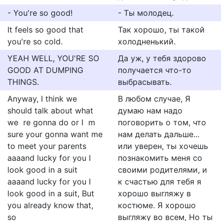
- You're so good!
- Ты молодец.
It feels so good that
Так хорошо, ты такой
you're so cold.
холодненький.
YEAH WELL, YOU'RE SO
Да уж, у тебя здорово
GOOD AT DUMPING
получается что-то
THINGS.
выбрасывать.
Anyway, I think we
В любом случае, Я
should talk about what
думаю нам надо
we  re gonna do or I  m
поговорить о том, что
sure your gonna want me
нам делать дальше...
to meet your parents
или уверен, ты хочешь
aaaand lucky for you I
познакомить меня со
look good in a suit
своими родителями, и
aaaand lucky for you I
к счастью для тебя я
look good in a suit, But
хорошо выгляжу в
you already know that,
костюме. Я хорошо
so
выгляжу во всем, Но ты