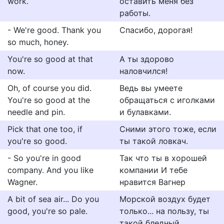
work.
оставить меня без
работы.
- We're good. Thank you
Спасибо, дорогая!
so much, honey.
You're so good at that
А ты здорово
now.
наловчился!
Oh, of course you did.
Ведь вы умеете
You're so good at the
обращаться с иголками
needle and pin.
и булавками.
Pick that one too, if
Сними этого тоже, если
you're so good.
ты такой ловкач.
- So you're in good
Так что ты в хорошей
company. And you like
компании И тебе
Wagner.
нравится Вагнер
A bit of sea air... Do you
Морской воздух будет
good, you're so pale.
только... на пользу, ты
такой бледный.