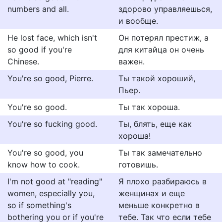
numbers and all.
здорово управляешься,
и вообще.
He lost face, which isn't
Он потерял престиж, а
so good if you're
для китайца он очень
Chinese.
важен.
You're so good, Pierre.
Ты такой хороший,
Пьер.
You're so good.
Ты так хороша.
You're so fucking good.
Ты, блять, еще как
хороша!
You're so good, you
Ты так замечательно
know how to cook.
готовишь.
I'm not good at "reading"
Я плохо разбираюсь в
women, especially you,
женщинах и еще
so if something's
меньше конкретно в
bothering you or if you're
тебе. Так что если тебе