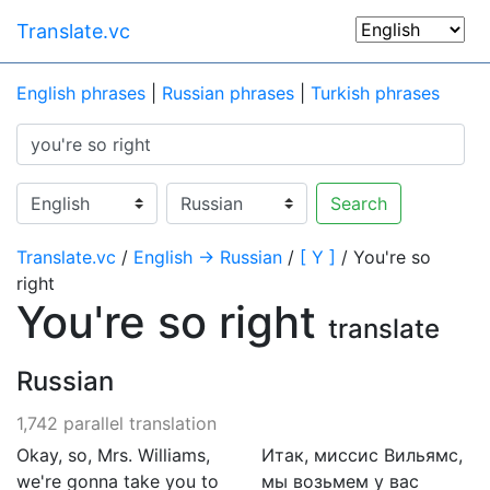
Translate.vc
English phrases
|
Russian phrases
|
Turkish phrases
Search
Translate.vc
/
English → Russian
/
[ Y ]
/ You're so
right
You're so right
translate
Russian
1,742 parallel translation
Okay, so, Mrs. Williams,
Итак, миссис Вильямс,
we're gonna take you to
мы возьмем у вас