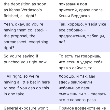
the deposition as soon
показания под
as Kenny Verdasco's
присягой, сразу после
finished, all right?
Кенни Вердаско.
Yeah, okay, so you're
Так, хорошо, у тебя уже
having them collated- -
все собрано -
the proposal, the
предложения, таблицы,
spreadsheet, everything,
да?
right?
So you're saying if I
То есть ты говоришь,
punched you right now...
что если я ударю тебя
прямо сейчас, то...
- All right, so we're
Хорошо, и так, мы
having a little bet in here
здесь заключили
to see If you can do this
небольшое пари
in one take.
сможешь ли ты сделать
это с первого раза.
General exposure won't
Прямое воздействие не