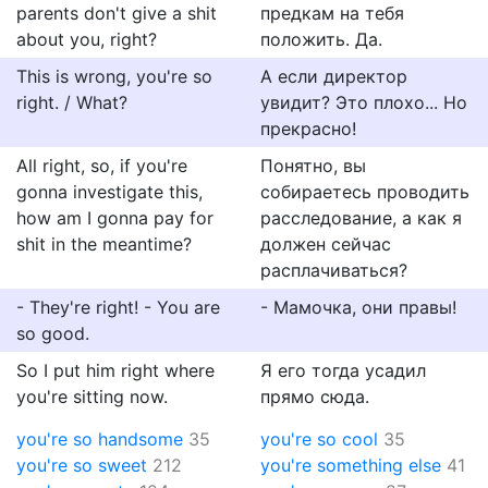
parents don't give a shit
предкам на тебя
about you, right?
положить. Да.
This is wrong, you're so
А если директор
right. / What?
увидит? Это плохо... Но
прекрасно!
All right, so, if you're
Понятно, вы
gonna investigate this,
собираетесь проводить
how am I gonna pay for
расследование, а как я
shit in the meantime?
должен сейчас
расплачиваться?
- They're right! - You are
- Мамочка, они правы!
so good.
So I put him right where
Я его тогда усадил
you're sitting now.
прямо сюда.
you're so handsome
35
you're so cool
35
you're so sweet
212
you're something else
41