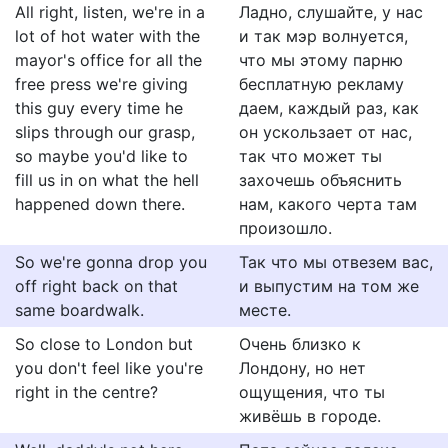
All right, listen, we're in a
Ладно, слушайте, у нас
lot of hot water with the
и так мэр волнуется,
mayor's office for all the
что мы этому парню
free press we're giving
бесплатную рекламу
this guy every time he
даем, каждый раз, как
slips through our grasp,
он ускользает от нас,
so maybe you'd like to
так что может ты
fill us in on what the hell
захочешь объяснить
happened down there.
нам, какого черта там
произошло.
So we're gonna drop you
Так что мы отвезем вас,
off right back on that
и выпустим на том же
same boardwalk.
месте.
So close to London but
Очень близко к
you don't feel like you're
Лондону, но нет
right in the centre?
ощущения, что ты
живёшь в городе.