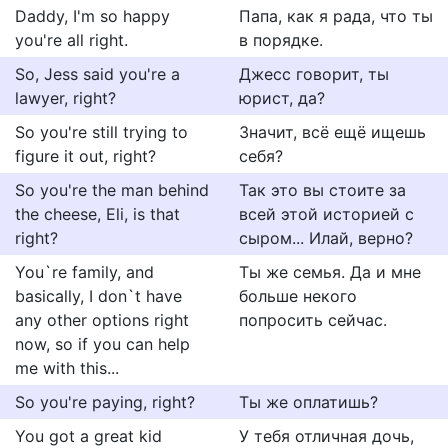
Daddy, I'm so happy
Папа, как я рада, что ты
you're all right.
в порядке.
So, Jess said you're a
Джесс говорит, ты
lawyer, right?
юрист, да?
So you're still trying to
Значит, всё ещё ищешь
figure it out, right?
себя?
So you're the man behind
Так это вы стоите за
the cheese, Eli, is that
всей этой историей с
right?
сыром... Илай, верно?
You`re family, and
Ты же семья. Да и мне
basically, I don`t have
больше некого
any other options right
попросить сейчас.
now, so if you can help
me with this...
So you're paying, right?
Ты же оплатишь?
You got a great kid
У тебя отличная дочь,