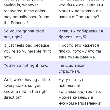
saying is, whoever
кто бы ни отыскал эти
recovered these coins
монеты возможно он
may actually have found
нашел и Принцессу?
the Princesa?
So you're gonna drop
Итак, ты собираешься
out, right?
бросить клуб?
It just feels bad because
Просто это кажется
you're so vulnerable right
плохо, потому что ты
now.
еще очень ранима.
You're so hot right now.
Ты щас такая
страстная.
Well, we're having a little
Ну, у нас тут
sweepstake, so, you
небольшой
know, a nod in the right
тотализатор, так что,
direction?
может кивнёшь в
нужном направлении?