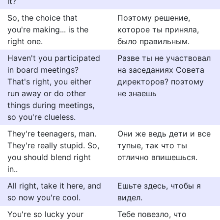
it?
So, the choice that
Поэтому решение,
you're making... is the
которое ты приняла,
right one.
было правильным.
Haven't you participated
Разве ты не участвовал
in board meetings?
на заседаниях Совета
That's right, you either
директоров? поэтому
run away or do other
не знаешь
things during meetings,
so you're clueless.
They're teenagers, man.
Они же ведь дети и все
They're really stupid. So,
тупые, так что ты
you should blend right
отлично впишешься.
in..
All right, take it here, and
Ешьте здесь, чтобы я
so now you're cool.
видел.
You're so lucky your
Тебе повезло, что