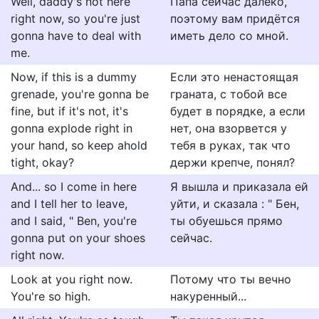
Well, daddy's not here
Папа сейчас далеко,
right now, so you're just
поэтому вам придётся
gonna have to deal with
иметь дело со мной.
me.
Now, if this is a dummy
Если это ненастоящая
grenade, you're gonna be
граната, с тобой все
fine, but if it's not, it's
будет в порядке, а если
gonna explode right in
нет, она взорвется у
your hand, so keep ahold
тебя в руках, так что
tight, okay?
держи крепче, понял?
And... so I come in here
Я вышла и приказала ей
and I tell her to leave,
уйти, и сказала : " Бен,
and I said, " Ben, you're
ты обуешься прямо
gonna put on your shoes
сейчас.
right now.
Look at you right now.
Потому что ты вечно
You're so high.
накуренный...