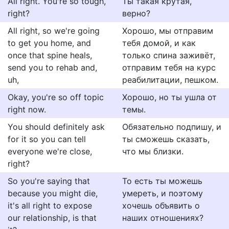
All right. You're so tough,
Ты такая крутая,
right?
верно?
All right, so we're going
Хорошо, мы отправим
to get you home, and
тебя домой, и как
once that spine heals,
только спина заживёт,
send you to rehab and,
отправим тебя на курс
uh,
реабилитации, пешком.
Okay, you're so off topic
Хорошо, но ты ушла от
right now.
темы.
You should definitely ask
Обязательно подпишу, и
for it so you can tell
ты сможешь сказать,
everyone we're close,
что мы близки.
right?
So you're saying that
То есть ты можешь
because you might die,
умереть, и поэтому
it's all right to expose
хочешь объявить о
our relationship, is that
наших отношениях?