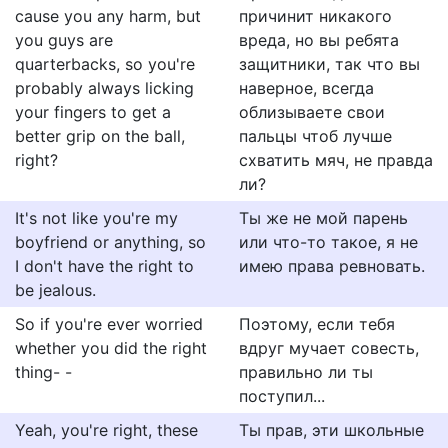
cause you any harm, but
причинит никакого
you guys are
вреда, но вы ребята
quarterbacks, so you're
защитники, так что вы
probably always licking
наверное, всегда
your fingers to get a
облизываете свои
better grip on the ball,
пальцы чтоб лучше
right?
схватить мяч, не правда
ли?
It's not like you're my
Ты же не мой парень
boyfriend or anything, so
или что-то такое, я не
I don't have the right to
имею права ревновать.
be jealous.
So if you're ever worried
Поэтому, если тебя
whether you did the right
вдруг мучает совесть,
thing- -
правильно ли ты
поступил...
Yeah, you're right, these
Ты прав, эти школьные