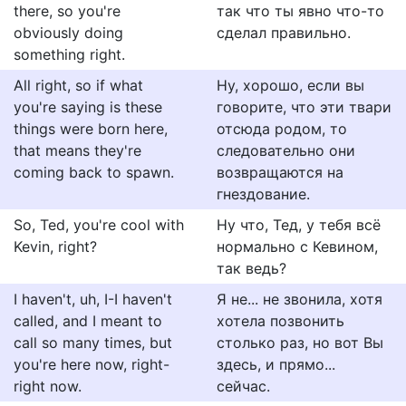
there, so you're
так что ты явно что-то
obviously doing
сделал правильно.
something right.
All right, so if what
Ну, хорошо, если вы
you're saying is these
говорите, что эти твари
things were born here,
отсюда родом, то
that means they're
следовательно они
coming back to spawn.
возвращаются на
гнездование.
So, Ted, you're cool with
Ну что, Тед, у тебя всё
Kevin, right?
нормально с Кевином,
так ведь?
I haven't, uh, I-I haven't
Я не... не звонила, хотя
called, and I meant to
хотела позвонить
call so many times, but
столько раз, но вот Вы
you're here now, right-
здесь, и прямо...
right now.
сейчас.