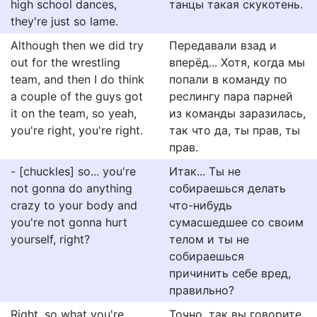
high school dances,
танцы такая скукотень.
they're just so lame.
Although then we did try
Передавали взад и
out for the wrestling
вперёд... Хотя, когда мы
team, and then I do think
попали в команду по
a couple of the guys got
реслингу пара парней
it on the team, so yeah,
из команды заразилась,
you're right, you're right.
так что да, ты прав, ты
прав.
- [chuckles] so... you're
Итак... Ты не
not gonna do anything
собираешься делать
crazy to your body and
что-нибудь
you're not gonna hurt
сумасшедшее со своим
yourself, right?
телом и ты не
собираешься
причинить себе вред,
правильно?
Right, so what you're
Точно, так вы говорите,