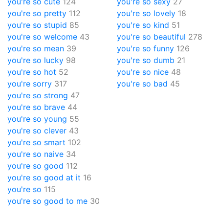
you're so cute
124
you're so sexy
27
you're so pretty
112
you're so lovely
18
you're so stupid
85
you're so kind
51
you're so welcome
43
you're so beautiful
278
you're so mean
39
you're so funny
126
you're so lucky
98
you're so dumb
21
you're so hot
52
you're so nice
48
you're sorry
317
you're so bad
45
you're so strong
47
you're so brave
44
you're so young
55
you're so clever
43
you're so smart
102
you're so naive
34
you're so good
112
you're so good at it
16
you're so
115
you're so good to me
30