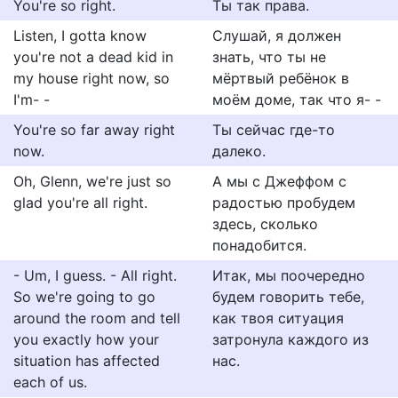
You're so right.
Ты так права.
Listen, I gotta know
Слушай, я должен
you're not a dead kid in
знать, что ты не
my house right now, so
мёртвый ребёнок в
I'm- -
моём доме, так что я- -
You're so far away right
Ты сейчас где-то
now.
далеко.
Oh, Glenn, we're just so
А мы с Джеффом с
glad you're all right.
радостью пробудем
здесь, сколько
понадобится.
- Um, I guess. - All right.
Итак, мы поочередно
So we're going to go
будем говорить тебе,
around the room and tell
как твоя ситуация
you exactly how your
затронула каждого из
situation has affected
нас.
each of us.