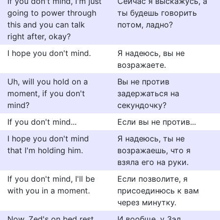
If you don't mind, I'm just
Сейчас я выскажусь, а
going to power through
ты будешь говорить
this and you can talk
потом, ладно?
right after, okay?
I hope you don't mind.
Я надеюсь, вы не
возражаете.
Uh, will you hold on a
Вы не против
moment, if you don't
задержаться на
mind?
секундочку?
If you don't mind...
Если вы не против...
I hope you don't mind
Я надеюсь, ты не
that I'm holding him.
возражаешь, что я
взяла его на руки.
If you don't mind, I'll be
Если позволите, я
with you in a moment.
присоединюсь к вам
через минутку.
Now, Zed's on bed rest,
И вообще, у Зэд