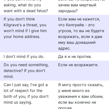
asking, what do you
зачем вам мертвый
want with a dead fetus?
зародыш?
If you don't think
Если вам не кажется,
Kilgrave's a threat, you
что Килгрейв - это
won't mind if I give him
угроза, то вы не будете
your home address.
возражать, если я дам
ему ваш домашний
адрес.
I don't mind if you do.
Да я и не против.
Do you need something,
Если не возражаете.
detective? If you don't
mind.
Can I just say, I've got a
Я могу просто сказать,
lot of respect for the
у меня много из
both of you, if you don't
уважения к вам обоим,
mind us saying.
если вы конечно не
против.