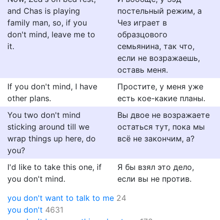
and Chas is playing
постельный режим, а
family man, so, if you
Чез играет в
don't mind, leave me to
образцового
it.
семьянина, так что,
если не возражаешь,
оставь меня.
If you don't mind, I have
Простите, у меня уже
other plans.
есть кое-какие планы.
You two don't mind
Вы двое не возражаете
sticking around till we
остаться тут, пока мы
wrap things up here, do
всё не закончим, а?
you?
I'd like to take this one, if
Я бы взял это дело,
you don't mind.
если вы не против.
you don't want to talk to me
24
you don't
4631