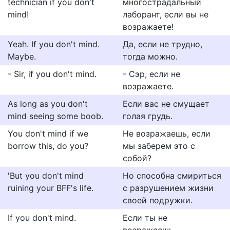
technician if you don't
многострадальный
mind!
лаборант, если вы не
возражаете!
Yeah. If you don't mind.
Да, если не трудно,
Maybe.
тогда можно.
- Sir, if you don't mind.
- Сэр, если не
возражаете.
As long as you don't
Если вас не смущает
mind seeing some boob.
голая грудь.
You don't mind if we
Не возражаешь, если
borrow this, do you?
мы заберем это с
собой?
'But you don't mind
Но способна смириться
ruining your BFF's life.
с разрушением жизни
своей подружки.
If you don't mind.
Если ты не