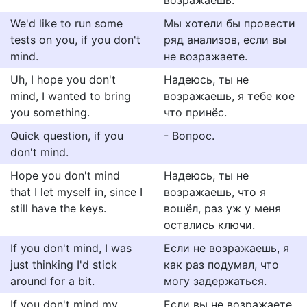
возражаешь.
We'd like to run some
Мы хотели бы провести
tests on you, if you don't
ряд анализов, если вы
mind.
не возражаете.
Uh, I hope you don't
Надеюсь, ты не
mind, I wanted to bring
возражаешь, я тебе кое
you something.
что принёс.
Quick question, if you
- Вопрос.
don't mind.
Hope you don't mind
Надеюсь, ты не
that I let myself in, since I
возражаешь, что я
still have the keys.
вошёл, раз уж у меня
остались ключи.
If you don't mind, I was
Если не возражаешь, я
just thinking I'd stick
как раз подумал, что
around for a bit.
могу задержаться.
If you don't mind my
Если вы не возражаете,