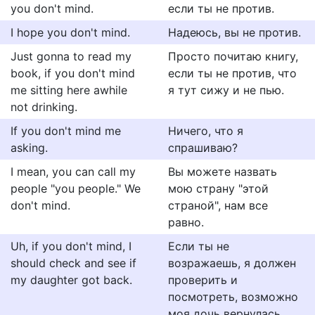
you don't mind.
если ты не против.
I hope you don't mind.
Надеюсь, вы не против.
Just gonna to read my
Просто почитаю книгу,
book, if you don't mind
если ты не против, что
me sitting here awhile
я тут сижу и не пью.
not drinking.
If you don't mind me
Ничего, что я
asking.
спрашиваю?
I mean, you can call my
Вы можете назвать
people "you people." We
мою страну "этой
don't mind.
страной", нам все
равно.
Uh, if you don't mind, I
Если ты не
should check and see if
возражаешь, я должен
my daughter got back.
проверить и
посмотреть, возможно
моя дочь вернулась.